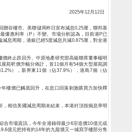
2025年12月12日
回贈谷樓市。美聯儲局昨日宣布減息0.25厘，聯邦基
維持最優惠利率（P）不變。市場分析認為，目前港P已
息周期，港銀已經5度減息共減0.875厘，對全港
，樓價終止跌回升。中原地產研究部高級聯席董事楊明
以屋苑呎價升幅分佈計，首11個月有54個大型屋苑調
.2%），新界東11個（佔37.9%），港島7個（佔
今年樓價已觸底回升，在息口回落刺激購買力加快釋
析，相信美國減息周期未結束，本港封頂按揭息率明
綜合市場資訊，今年全港錄得最少6宗造價10億元或
9.6億元把持有約14年的九龍塘又一城寫字樓部分售