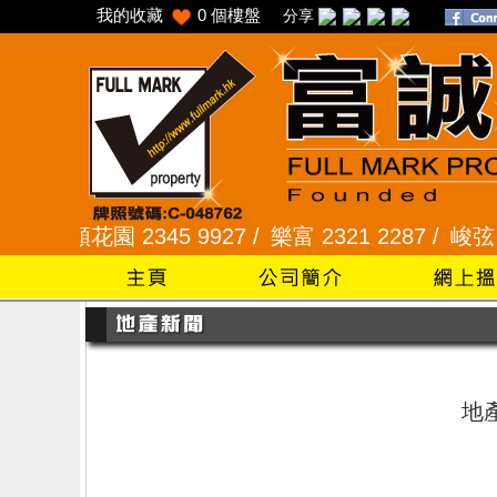
我的收藏
0
個樓盤
分享
/
采頣花園 2345 9927 /
樂富 2321 2287 /
峻弦、曉暉
地