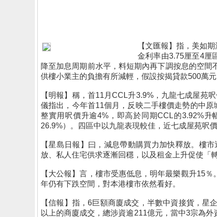
【文匯報】指，美如期
金利率由3.75厘至4
降至加息周期前水平，料短期內再下調按息的空間不
供樓小業主的負擔有所減輕，假設按揭貸款500萬元、年
【明報】稱，首11月CCL升3.9%，九龍七成
儀指出，今年首11個月，反映二手樓價走勢的中原城
整實用呎價升逾4%，即高於同期CCL的3.92%升幅
26.9%）。四區中以九龍表現較佳，近七成屋苑呎
【星島日報】曰，減息帶動購買力加快釋放。樓市
放、私人住宅供求逐漸回穩，以及租金上升促使「轉
【大公報】言，樓市受惠低息，明年最樂觀升15
年仍有下跌空間，對本港樓市依然看好。
【信報】指，6巨額商廈成交，半數中資接貨，星企
以上的商廈成交，總涉資逾211億元，當中3宗為外