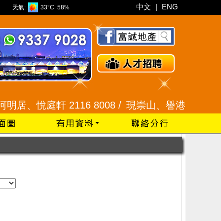
中文
|
ENG
天氣:
33°C
58%
居、悅庭軒 2116 8008 /
現崇山、譽港灣 2345 992