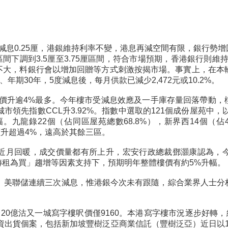
減息0.25厘，港銀維持利率不變，港息再減空間有限，銀行勢增
厘區間下調到3.5厘至3.75厘區間，符合市場預期，香港銀行則
大，料銀行會以增加回贈等方式刺激按揭市場。事實上，在本輪減
期30年，5度減息後，每月供款已減少2,472元或10.2%。
屋苑呎價升逾4%最多。今年樓市受減息效應及一手庫存量回落帶動
市領先指數CCL升3.92%。指數中選取的121個成份屋苑中，
。九龍錄22個（佔同區屋苑總數68.8%），新界西14個（佔41
價升超過4%，遠高於其餘三區。
近月回暖，成交價量都有所上升，宏安行政總裁鄧灝康認為，
租為買」趨增等因素支持下，預期明年整體樓價有約5%升幅。
％。美聯儲連續三次減息，惟港銀今次未有跟隨，綜合業界人士分
20億沽又一城寫字樓呎價僅9160。本港寫字樓市況逐步好轉，
資出貨個案，包括新加坡豐樹泛亞商業信託（豐樹泛亞）近日以1