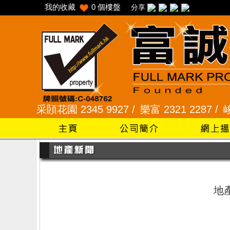
我的收藏
0
個樓盤
分享
45 /
采頣花園 2345 9927 /
樂富 2321 2287 /
峻弦
地