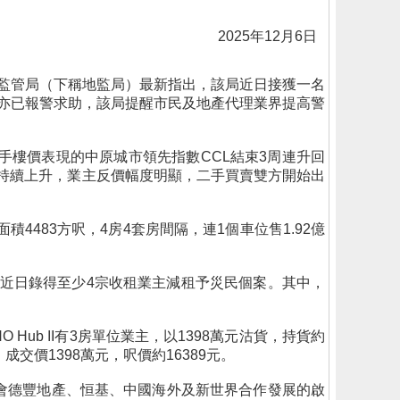
2025年12月6日
監管局（下稱地監局）最新指出，該局近日接獲一名
亦已報警求助，該局提醒市民及地產代理業界提高警
樓價表現的中原城市領先指數CCL結束3周連升回
地樓價持續上升，業主反價幅度明顯，二手買賣雙方開始出
4483方呎，4房4套房間隔，連1個車位售1.92億
內近日錄得至少4宗收租業主減租予災民個案。其中，
 Hub II有3房單位業主，以1398萬元沽貨，持貨約
，成交價1398萬元，呎價約16389元。
，由會德豐地產、恒基、中國海外及新世界合作發展的啟