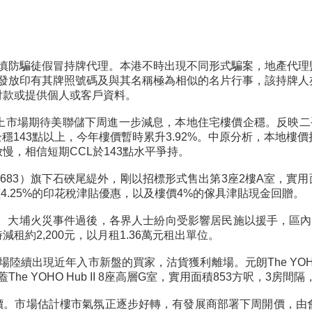
慎防騙徒假冒持牌代理。本港不時出現不同形式騙案，地產代理
發放印有其牌照號碼及與其名稱極為相似的名片行事，該持牌人
付款或提供個人或客戶資料。
上市場期待美聯儲下周進一步減息，本地住宅樓價企穩。反映二手
2周企穩143點以上，今年樓價暫時累升3.92%。中原分析，本
，相信短期CCL於143點水平爭持。
683）旗下石硤尾緹外，剛以招標形式售出第3座2樓A室，實用面積
價4.25%的印花稅津貼優惠，以及樓價4%的傢具津貼現金回贈。
元。大埔火災事件過後，各界人士紛向受影響居民施以援手，區
約2,200元，以月租1.36萬元租出單位。
。市場陸續出現近年入市新盤的買家，沽貨獲利離場。元朗The YOHO
e YOHO Hub II 8座高層G室，實用面積853方呎，3房間隔
最快下周開價。市場估計樓市氣氛正逐步好轉，有發展商部署下周開價