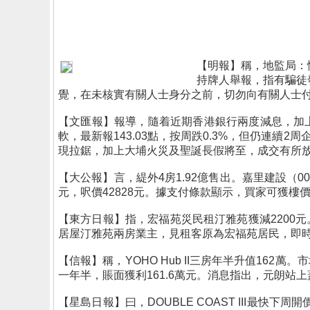
【明報】稱，地監局：
持牌人舉報，指有騙徒
覺，在未核實有關人士身分之前，切勿向有關人士
【文匯報】報導，隨着近期香港銀行兩度減息，加
軟，最新報143.03點，按周跌0.3%，但仍連續
現拉鋸，加上大埔火災及聖誕長假將至，成交有所放慢
【大公報】言，緹外4房1.92億售出。嘉里建設（00
元，呎價42828元。據支付條款顯示，買家可獲樓
【東方日報】指，宏福苑災民租汀雅苑獲減2200
居屋汀雅苑兩房業主，見租客原為宏福苑居民，即時減租
【信報】稱，YOHO Hub II三房年半升值162萬
一年半，賬面獲利161.6萬元。消息指出，元朗站上蓋Th
【星島日報】曰，DOUBLE COAST III