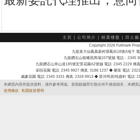
主頁
|
公司簡介
|
精選樓盤
|
田土廳
Copyright 2026 Fullmark 
九龍黃大仙鳳凰新村環鳳街18號A地下 電話：232
九龍鑽石山龍蟠苑商場107號舖 電話：2345 303
九龍鑽石山斧山道185號宏景花園A2號舖 電話: 2345 2229 傳真: 
采頣花園 電話: 2345 9927 傳真: 3188 1237 ◆ 樂富 電話: 2321 
威豪花園 電話: 2345 3331 傳真: 2328 9913 ◆ 星河明居/悅庭軒 電話: 2116
本網頁內容所提供資料，僅作參考用途。若因錯漏而引致任何不便或損失，本網頁
使用條款
私隱政策聲明