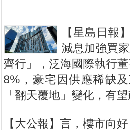
【星島日報】
減息加強買家
齊行」，泛海國際執行董
8%，豪宅因供應稀缺
「翻天覆地」變化，有望飆
【大公報】言，樓市向好