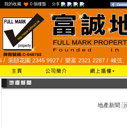
我的收藏
0
個樓盤
分享
頣花園 2345 9927 /
樂富 2321 2287 /
峻弦、曉暉花園
地產新聞