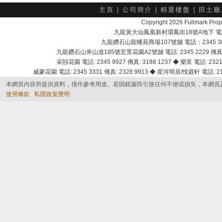
主頁
|
公司簡介
|
精選樓盤
|
田土廳
Copyright 2026 Fullmark 
九龍黃大仙鳳凰新村環鳳街18號A地下 電話：232
九龍鑽石山龍蟠苑商場107號舖 電話：2345 303
九龍鑽石山斧山道185號宏景花園A2號舖 電話: 2345 2229 傳真: 
采頣花園 電話: 2345 9927 傳真: 3188 1237 ◆ 樂富 電話: 2321 
威豪花園 電話: 2345 3331 傳真: 2328 9913 ◆ 星河明居/悅庭軒 電話: 2116
本網頁內容所提供資料，僅作參考用途。若因錯漏而引致任何不便或損失，本網頁
使用條款
私隱政策聲明