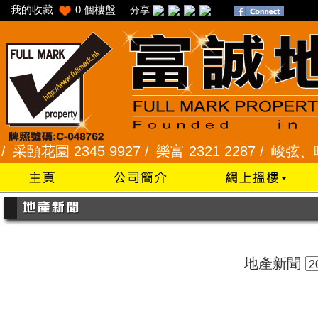
我的收藏
0
個樓盤
分享
頣花園 2345 9927 /
樂富 2321 2287 /
峻弦、曉暉花園
地產新聞