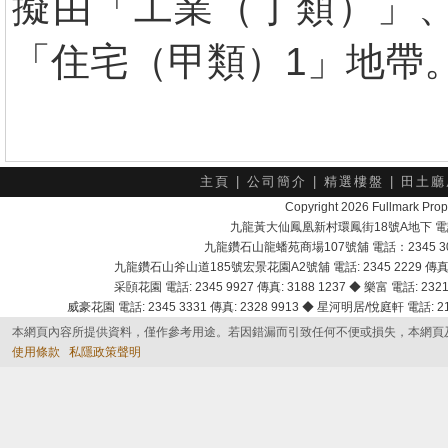
擬由「工業（丁類）」
「住宅（甲類）1」地帶
主頁
|
公司簡介
|
精選樓盤
|
田土廳
Copyright 2026 Fullmark 
九龍黃大仙鳳凰新村環鳳街18號A地下 電話：232
九龍鑽石山龍蟠苑商場107號舖 電話：2345 303
九龍鑽石山斧山道185號宏景花園A2號舖 電話: 2345 2229 傳真: 
采頣花園 電話: 2345 9927 傳真: 3188 1237 ◆ 樂富 電話: 2321 
威豪花園 電話: 2345 3331 傳真: 2328 9913 ◆ 星河明居/悅庭軒 電話: 2116
本網頁內容所提供資料，僅作參考用途。若因錯漏而引致任何不便或損失，本網頁
使用條款
私隱政策聲明