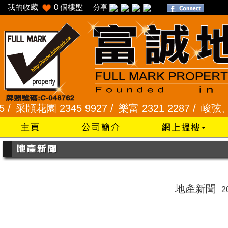
我的收藏
0
個樓盤
分享
采頣花園 2345 9927 /
樂富 2321 2287 /
峻弦、曉暉花
地產新聞