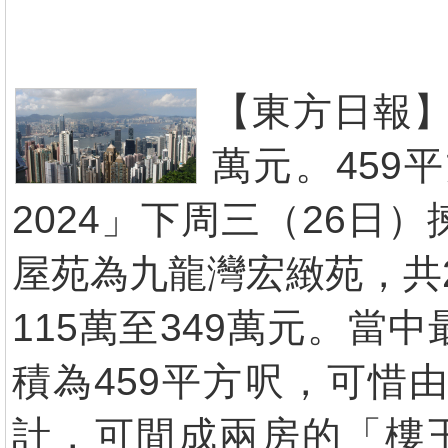
【東方日報】
萬元。459
2024」下周三（26
屋苑為九龍灣宏緻苑，共2
115萬至349萬元。當
積為459平方呎，可惜
計，可間成兩房的「樓王