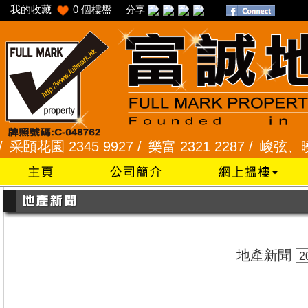
我的收藏
0
個樓盤
分享
園 2345 9927 /
樂富 2321 2287 /
峻弦、曉暉花園 2
地產新聞