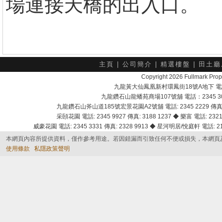
場連接天橋的出入口。
主頁
|
公司簡介
|
精選樓盤
|
田土廳
Copyright 2026 Fullmark 
九龍黃大仙鳳凰新村環鳳街18號A地下 電話：232
九龍鑽石山龍蟠苑商場107號舖 電話：2345 303
九龍鑽石山斧山道185號宏景花園A2號舖 電話: 2345 2229 傳真: 
采頣花園 電話: 2345 9927 傳真: 3188 1237 ◆ 樂富 電話: 2321 
威豪花園 電話: 2345 3331 傳真: 2328 9913 ◆ 星河明居/悅庭軒 電話: 2116
本網頁內容所提供資料，僅作參考用途。若因錯漏而引致任何不便或損失，本網頁
使用條款
私隱政策聲明