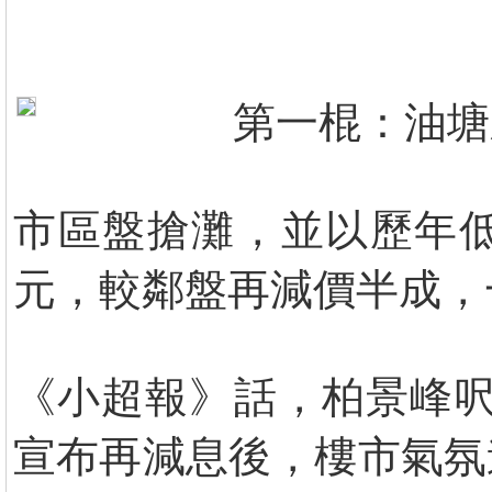
第一棍：油塘
市區盤搶灘，並以歷年
元，較鄰盤再減價半成，
《小超報》話，柏景峰呎
宣布再減息後，樓市氣氛