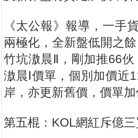
《太公報》報導，一手貨
兩極化，全新盤低開之餘
竹坑滶晨Ⅱ，剛加推66伙
滶晨Ⅰ價單，個別加價近
岸，亦更新舊價，價單加
第五棍：KOL網紅斥億