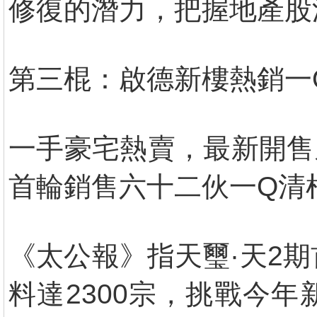
修復的潛力，把握地產股
第三棍：啟德新樓熱銷一
一手豪宅熱賣，最新開售
首輪銷售六十二伙一Q清
《太公報》指天璽·天2
料達2300宗，挑戰今