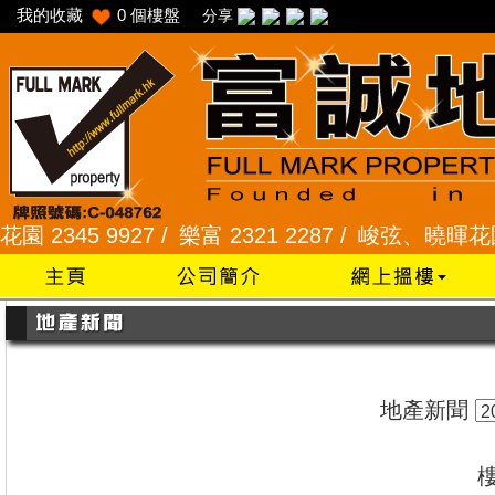
我的收藏
0
個樓盤
分享
345 9927 /
樂富 2321 2287 /
峻弦、曉暉花園 2345
地產新聞