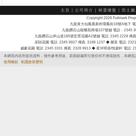
主頁
|
公司簡介
|
精選樓盤
|
田土廳
Copyright 2026 Fullmark 
九龍黃大仙鳳凰新村環鳳街18號A地下 電話：232
九龍鑽石山龍蟠苑商場107號舖 電話：2345 303
九龍鑽石山斧山道185號宏景花園A2號舖 電話: 2345 2229 傳真: 
采頣花園 電話: 2345 9927 傳真: 3188 1237 ◆ 樂富 電話: 2321 
威豪花園 電話: 2345 3331 傳真: 2328 9913 ◆ 星河明居/悅庭軒 電話: 2116
本網頁內容所提供資料，僅作參考用途。若因錯漏而引致任何不便或損失，本網頁
使用條款
私隱政策聲明