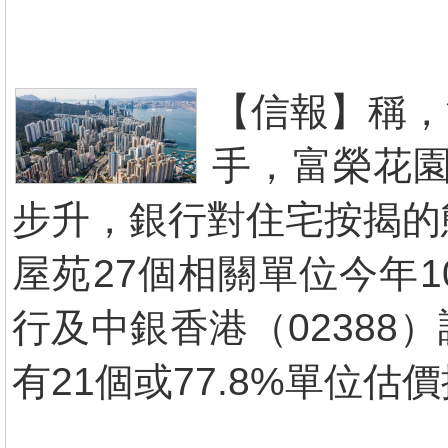
【信報】稱，
手，富榮花園
步升，銀行對住宅按揭的
屋苑27個相關單位今年
行及中銀香港（0238
有21個或77.8%單位