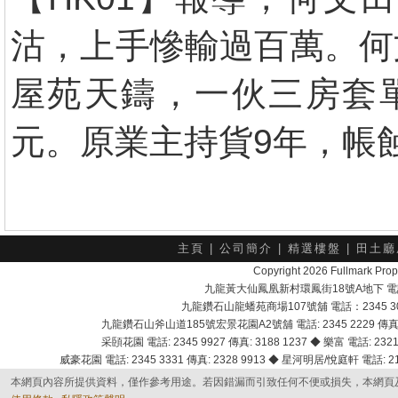
沽，上手慘輸過百萬。何
屋苑天鑄，一伙三房套單位
元。原業主持貨9年，帳蝕9
主頁
|
公司簡介
|
精選樓盤
|
田土廳
Copyright 2026 Fullmark 
九龍黃大仙鳳凰新村環鳳街18號A地下 電話：232
九龍鑽石山龍蟠苑商場107號舖 電話：2345 303
九龍鑽石山斧山道185號宏景花園A2號舖 電話: 2345 2229 傳真: 
采頣花園 電話: 2345 9927 傳真: 3188 1237 ◆ 樂富 電話: 2321 
威豪花園 電話: 2345 3331 傳真: 2328 9913 ◆ 星河明居/悅庭軒 電話: 2116
本網頁內容所提供資料，僅作參考用途。若因錯漏而引致任何不便或損失，本網頁