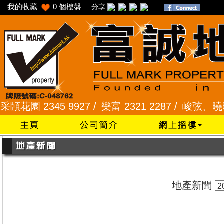
我的收藏
0
個樓盤
分享
園 2345 9927 /
樂富 2321 2287 /
峻弦、曉暉花園 2
地產新聞