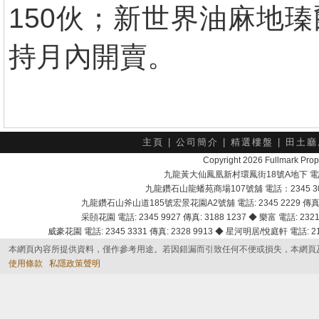
150伙；新世界油麻地
持月內開賣。
主頁
|
公司簡介
|
精選樓盤
|
田土廳
Copyright 2026 Fullmark 
九龍黃大仙鳳凰新村環鳳街18號A地下 電話：232
九龍鑽石山龍蟠苑商場107號舖 電話：2345 303
九龍鑽石山斧山道185號宏景花園A2號舖 電話: 2345 2229 傳真: 
采頣花園 電話: 2345 9927 傳真: 3188 1237 ◆ 樂富 電話: 2321 
威豪花園 電話: 2345 3331 傳真: 2328 9913 ◆ 星河明居/悅庭軒 電話: 2116
本網頁內容所提供資料，僅作參考用途。若因錯漏而引致任何不便或損失，本網頁
使用條款
私隱政策聲明