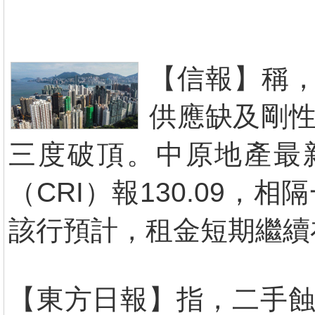
【信報】稱，
供應缺及剛性
三度破頂。中原地產最
（CRI）報130.09，
該行預計，租金短期繼續
【東方日報】指，二手蝕