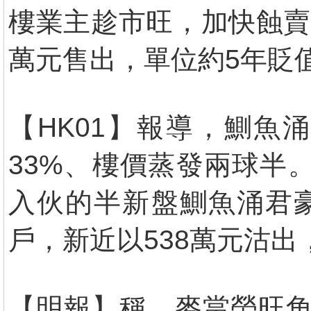
樓業主趁市旺，加快蝕賣
萬元售出，單位約5年貶值
【HK01】報導，鰂魚
33%、樓價蒸發兩球半
入伙的半新盤鰂魚涌君豪
戶，新近以538萬元沽出
【明報】稱，麥當勞旺角