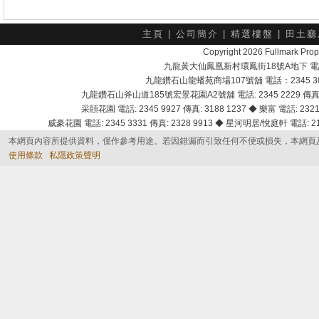
主頁
|
公司簡介
|
精選樓盤
|
田土廳
Copyright 2026 Fullmark 
九龍黃大仙鳳凰新村環鳳街18號A地下 電話：232
九龍鑽石山龍蟠苑商場107號舖 電話：2345 303
九龍鑽石山斧山道185號宏景花園A2號舖 電話: 2345 2229 傳真: 
采頣花園 電話: 2345 9927 傳真: 3188 1237 ◆ 樂富 電話: 2321 
威豪花園 電話: 2345 3331 傳真: 2328 9913 ◆ 星河明居/悅庭軒 電話: 2116
本網頁內容所提供資料，僅作參考用途。若因錯漏而引致任何不便或損失，本網頁
使用條款
私隱政策聲明