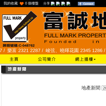
我的收藏
0
個樓盤
分享
富 2321 2287 /
峻弦、曉暉花園 2345 1286 /
威豪花
地產新聞