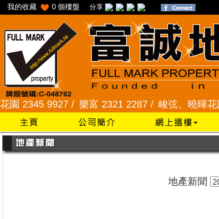
我的收藏
0
個樓盤
分享
345 9927 /
樂富 2321 2287 /
峻弦、曉暉花園 2345
地產新聞