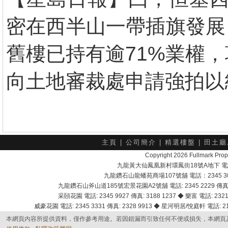
密在西半山一帶插旗發展
舊樓已持有逾71%業權
向土地審裁處申請強拍以統
主頁
|
公司簡介
|
精選樓盤
|
田土廳
Copyright 2026 Fullmark 
九龍黃大仙鳳凰新村環鳳街18號A地下 電話：232
九龍鑽石山龍蟠苑商場107號舖 電話：2345 303
九龍鑽石山斧山道185號宏景花園A2號舖 電話: 2345 2229 傳真: 
采頣花園 電話: 2345 9927 傳真: 3188 1237 ◆ 樂富 電話: 2321 
威豪花園 電話: 2345 3331 傳真: 2328 9913 ◆ 星河明居/悅庭軒 電話: 2116
本網頁內容所提供資料，僅作參考用途。若因錯漏而引致任何不便或損失，本網頁