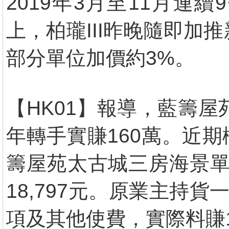
2019年3月至11月
上，柏瓏III昨晚隨即加
部分單位加價約3%。
【HK01】報導，藍籌屋
年轉手實賺160萬。近
籌屋苑太古城三房海景單
18,797元。原業主持
項及其他使費，實際料賺1