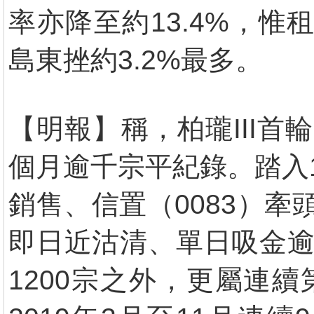
率亦降至約13.4%，惟
島東挫約3.2%最多。
【明報】稱，柏瓏III首
個月逾千宗平紀錄。踏入
銷售、信置（0083）牽
即日近沽清、單日吸金逾
1200宗之外，更屬連