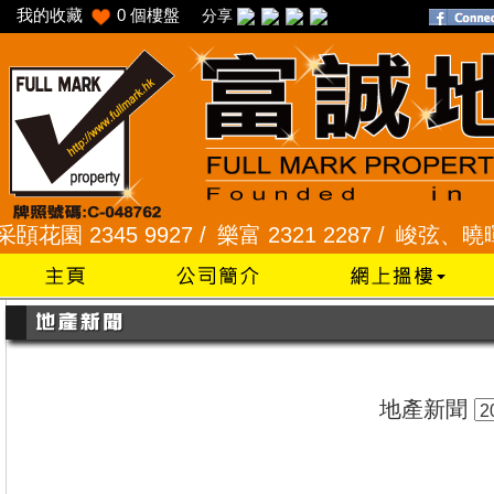
我的收藏
0
個樓盤
分享
 2345 9927 /
樂富 2321 2287 /
峻弦、曉暉花園 2
地產新聞