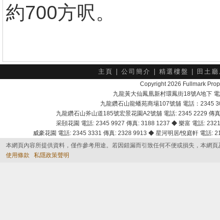
約700方呎。
主頁
|
公司簡介
|
精選樓盤
|
田土廳
Copyright 2026 Fullmark 
九龍黃大仙鳳凰新村環鳳街18號A地下 電話：232
九龍鑽石山龍蟠苑商場107號舖 電話：2345 303
九龍鑽石山斧山道185號宏景花園A2號舖 電話: 2345 2229 傳真: 
采頣花園 電話: 2345 9927 傳真: 3188 1237 ◆ 樂富 電話: 2321 
威豪花園 電話: 2345 3331 傳真: 2328 9913 ◆ 星河明居/悅庭軒 電話: 2116
本網頁內容所提供資料，僅作參考用途。若因錯漏而引致任何不便或損失，本網頁
使用條款
私隱政策聲明