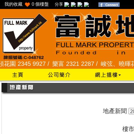
我的收藏
0
個樓盤
分享
45 9927 /
樂富 2321 2287 /
峻弦、曉暉花園 2345
地產新聞
樓市