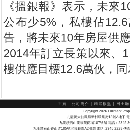
《搵銀報》表示，未來1
公布少5%，私樓佔12
告，將未來10年房屋供應
2014年訂立長策以來
樓供應目標12.6萬伙，
主頁
|
公司簡介
|
精選樓盤
|
田土廳
Copyright 2026 Fullmark 
九龍黃大仙鳳凰新村環鳳街18號A地下 電話：232
九龍鑽石山龍蟠苑商場107號舖 電話：2345 303
九龍鑽石山斧山道185號宏景花園A2號舖 電話: 2345 2229 傳真: 