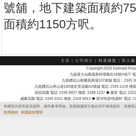
號舖，地下建築面積約75
面積約1150方呎。
主頁
|
公司簡介
|
精選樓盤
|
田土廳
Copyright 2026 Fullmark 
九龍黃大仙鳳凰新村環鳳街18號A地下 電話：232
九龍鑽石山龍蟠苑商場107號舖 電話：2345 303
九龍鑽石山斧山道185號宏景花園A2號舖 電話: 2345 2229 傳真: 
采頣花園 電話: 2345 9927 傳真: 3188 1237 ◆ 樂富 電話: 2321 
威豪花園 電話: 2345 3331 傳真: 2328 9913 ◆ 星河明居/悅庭軒 電話: 2116
本網頁內容所提供資料，僅作參考用途。若因錯漏而引致任何不便或損失，本網頁
使用條款
私隱政策聲明