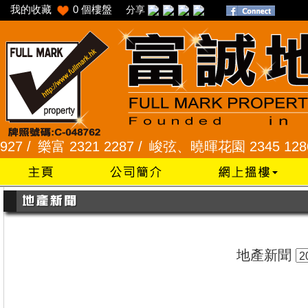
我的收藏
0
個樓盤
分享
/
樂富 2321 2287 /
峻弦、曉暉花園 2345 1286 /
威
地產新聞