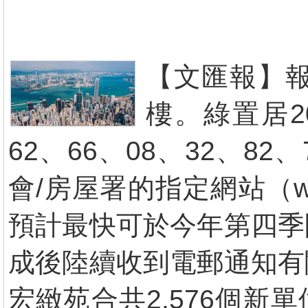
【文匯報】
樓。綠置居2
62、66、08、32、82
會/房屋署的指定網站（www.hou
預計最快可於今年第四季
成後陸續收到電郵通知有
宏緻苑合共2,576個新