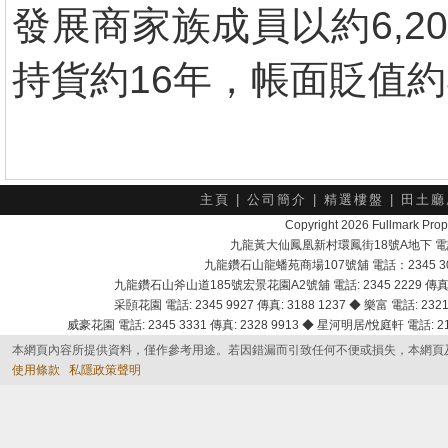
發展商家族成員以約6,
持貨約16年，帳面貶值約3
主頁
|
公司簡介
|
精選樓盤
|
田土廳
Copyright 2026 Fullmark 
九龍黃大仙鳳凰新村環鳳街18號A地下 電話：232
九龍鑽石山龍蟠苑商場107號舖 電話：2345 303
九龍鑽石山斧山道185號宏景花園A2號舖 電話: 2345 2229 傳真: 
采頣花園 電話: 2345 9927 傳真: 3188 1237 ◆ 樂富 電話: 2321 
威豪花園 電話: 2345 3331 傳真: 2328 9913 ◆ 星河明居/悅庭軒 電話: 2116
本網頁內容所提供資料，僅作參考用途。若因錯漏而引致任何不便或損失，本網頁
使用條款
私隱政策聲明