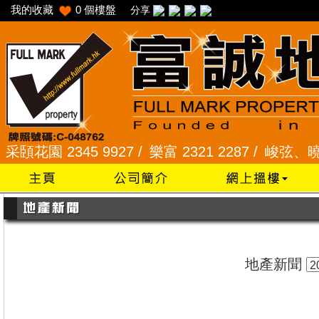
我的收藏
0
個樓盤
分享
園 2345 9927 /
樂富 2321 2287 /
峻弦、曉暉花園 2
地產新聞