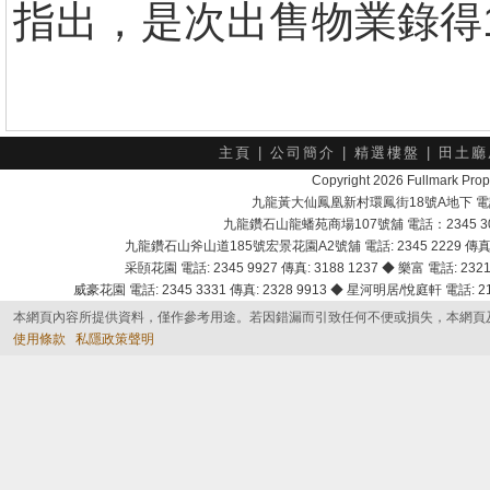
指出，是次出售物業錄得1
主頁
|
公司簡介
|
精選樓盤
|
田土廳
Copyright 2026 Fullmark 
九龍黃大仙鳳凰新村環鳳街18號A地下 電話：232
九龍鑽石山龍蟠苑商場107號舖 電話：2345 303
九龍鑽石山斧山道185號宏景花園A2號舖 電話: 2345 2229 傳真: 
采頣花園 電話: 2345 9927 傳真: 3188 1237 ◆ 樂富 電話: 2321 
威豪花園 電話: 2345 3331 傳真: 2328 9913 ◆ 星河明居/悅庭軒 電話: 2116
本網頁內容所提供資料，僅作參考用途。若因錯漏而引致任何不便或損失，本網頁
使用條款
私隱政策聲明