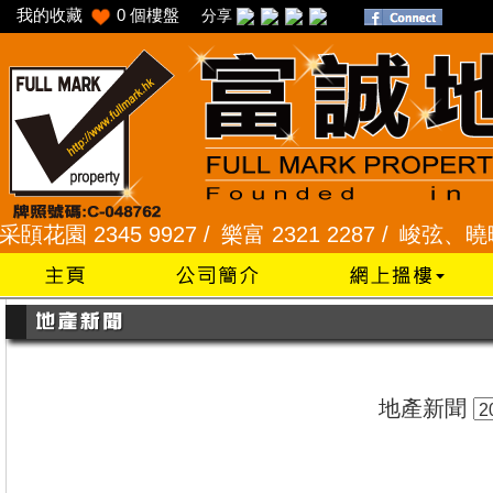
我的收藏
0
個樓盤
分享
 2345 9927 /
樂富 2321 2287 /
峻弦、曉暉花園 23
地產新聞