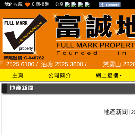
我的收藏
0
個樓盤
分享
5 6100 /
油塘 2525 3600 /
慈雲山 2328 727
地產新聞