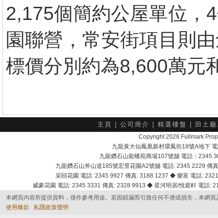
2,175個簡約公屋單位
園聯營，常安街項目則由
標價分別約為8,600萬元和
主頁
|
公司簡介
|
精選樓盤
|
田土廳
Copyright 2026 Fullmark 
九龍黃大仙鳳凰新村環鳳街18號A地下 電話：232
九龍鑽石山龍蟠苑商場107號舖 電話：2345 303
九龍鑽石山斧山道185號宏景花園A2號舖 電話: 2345 2229 傳真: 
采頣花園 電話: 2345 9927 傳真: 3188 1237 ◆ 樂富 電話: 2321 
威豪花園 電話: 2345 3331 傳真: 2328 9913 ◆ 星河明居/悅庭軒 電話: 2116
本網頁內容所提供資料，僅作參考用途。若因錯漏而引致任何不便或損失，本網頁
使用條款
私隱政策聲明