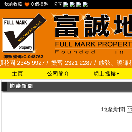
我的收藏
0
個樓盤
分享
2345 9927 /
樂富 2321 2287 /
峻弦、曉暉花園 234
地產新聞