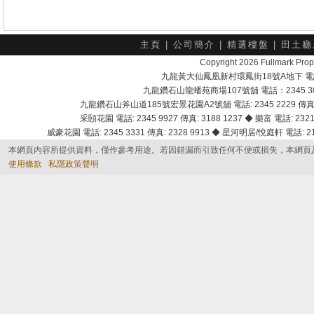
主頁
|
公司簡介
|
精選樓盤
|
田土廳
Copyright 2026 Fullmark 
九龍黃大仙鳳凰新村環鳳街18號A地下 電話：232
九龍鑽石山龍蟠苑商場107號舖 電話：2345 303
九龍鑽石山斧山道185號宏景花園A2號舖 電話: 2345 2229 傳真: 
采頣花園 電話: 2345 9927 傳真: 3188 1237 ◆ 樂富 電話: 2321 
威豪花園 電話: 2345 3331 傳真: 2328 9913 ◆ 星河明居/悅庭軒 電話: 2116
本網頁內容所提供資料，僅作參考用途。若因錯漏而引致任何不便或損失，本網頁
使用條款
私隱政策聲明