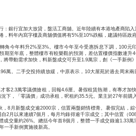
行：銀行宜加大放貸，盤活工商舖。近年陸續有本港地產商陷入
捲，料年內寫字樓及商舖價值將有5%至10%跌幅，建議特區政
轉角今年料升2%至3%。樓市今年至今受惠拆息下調，100
預期至年底，整體樓市有較樂觀的預測，差估置樓價指數連升4
，將帶動需求加快，料新盤成交可升至1.9萬宗，創《一手新例》
96萬。二手交投持續放緩，中原表示，10大屋苑於過去周末兩日
專才客2.3萬零議價搶租，回報4.6厘。暑假租賃熱潮，有專才加
下，「零議價」成功承租，呎租約35.5元。業主於27年前購入
萬伙，8月新盤成交逾2000宗，信置兩盤銷情標青。暑假完結，
盤市場自2月以來連續7個月，每月均錄得逾千宗成交；其中信置（0
成交量約26%。總括今年首8個月，整體一手成交錄逾1.33萬
3年一手新例實施後新高。