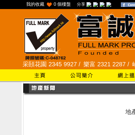
我的收藏
0
個樓盤
分享
45 /
采頣花園 2345 9927 /
樂富 2321 2287 /
峻弦
地