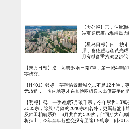
【大公報】言，仲量聯
港商業房產市場嚴重內
【星島日報】曰，樓市
彈，會德豐地產黃光耀
月有機會重拾減息步伐
【東方日報】指，藍籌盤兩日開7單，第一城4年輸1
零成交。
【HK01】報導，荃灣愉景新城交吉不足12小時，
元放租，一名內地專才在其他兩組客人出價競爭的情況
【明報】稱，一手連續7月破千宗，今年累售1.3
2035宗，除與7月錄約2040宗相若外，更屬新
及錦田柏瓏系列，8月共售約520伙，佔同期大市總體
析指出，今年全年新盤交投有望達1.9萬宗，創201