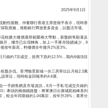
2025年9月1日
流動性困難。仲量聯行香港主席曾煥平表示，現時香
府採取措施，推動銀行釋放更多資金，以盤活市場。
元印花稅擴大樓價適用範圍兩大帶動，新盤銷售顯著反
個月，樓市已出現轉角，加上一手庫存陸續減少，9
後按年新高，料樓價全年微升2%至3%。
只錄約7宗成交，按周下跌約12.5%，期內6個項目
快租盤步伐。荃灣愉景新城一伙三房單位以月租2.3萬
該單位，現時租金回報率約4.6厘。
綜合一手銷售網及市場資訊，8月一手私宅成交共錄約
083）牽頭的兩個鐵路盤：將軍澳日出康城凱柏峰系列
宗，較去年同期錄約1.04萬宗，按年升28%；業界分