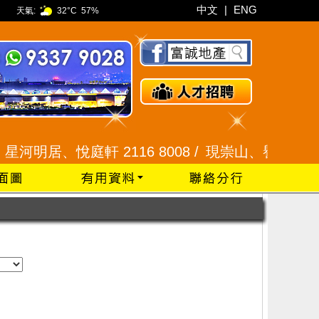
中文
|
ENG
天氣:
32°C
57%
河明居、悅庭軒 2116 8008 /
現崇山、譽港灣 2345 