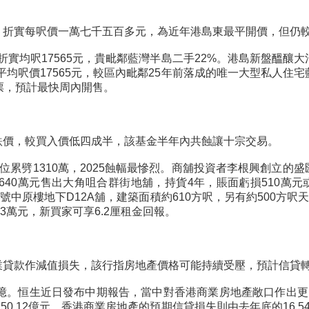
，折實每呎價一萬七千五百多元，為近年港島東最平開價，但仍
，折實均呎17565元，貴毗鄰藍灣半島二手22%。港島新盤醞
平均呎價17565元，較區內毗鄰25年前落成的唯一大型私人住
票，預計最快周內開售。
跌價，較買入價低四成半，該基金半年內共蝕讓十宗交易。
位累劈1310萬，2025蝕幅最慘烈。商舖投資者李根興創立
40萬元售出大角咀合群街地舖，持貨4年，賬面虧損510萬元
號中原樓地下D12A舖，建築面積約610方呎，另有約500方呎
.3萬元，新買家可享6.2厘租金回報。
業貸款作減值損失，該行指房地產價格可能持續受壓，預計信貸
2億。恒生近日發布中期報告，當中對香港商業房地產敞口作出更
50.12億元。香港商業房地產的預期信貸損失則由去年底的16.5