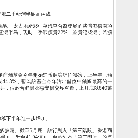
較鄰二手藍灣半島高兩成。
釀大混戰。太古地產夥中華汽車合資發展的柴灣海德園項
宅藍灣半島，現時二手呎價貴22%，並貴絕柴灣；若擴
的盛匯商舖基金今年開始連番蝕讓舖位減磅，上半年已蝕
或44.3%，暫為該基金今年沽出舖位中蝕幅最高的一
天井，位於合群街及惠安街交界單邊，上月底以640萬
轉移下半年進一步增加。
多披露。截至6月底，該行列入「第三階段」香港商
4億元，升至41.94億元。至於列為「第二階段」的貸