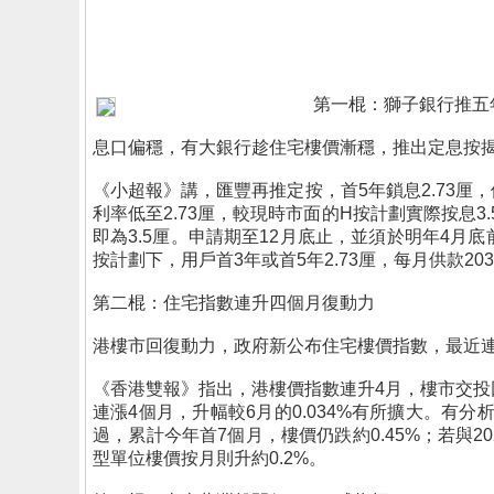
第一棍：獅子銀行推五
息口偏穩，有大銀行趁住宅樓價漸穩，推出定息按
《小超報》講，匯豐再推定按，首5年鎖息2.73厘
利率低至2.73厘，較現時市面的H按計劃實際按息3
即為3.5厘。申請期至12月底止，並須於明年4月底
按計劃下，用戶首3年或首5年2.73厘，每月供款203
第二棍：住宅指數連升四個月復動力
港樓市回復動力，政府新公布住宅樓價指數，最近
《香港雙報》指出，港樓價指數連升4月，樓市交投回
連漲4個月，升幅較6月的0.034%有所擴大。
過，累計今年首7個月，樓價仍跌約0.45%；若與20
型單位樓價按月則升約0.2%。