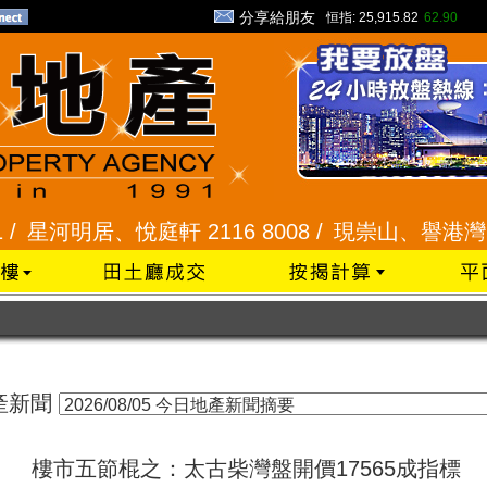
分享給朋友
恒指:
25,915.82
62.90
星河明居、悅庭軒 2116 8008 /
現崇山、譽港灣 2345
產新聞
樓市五節棍之：太古柴灣盤開價17565成指標