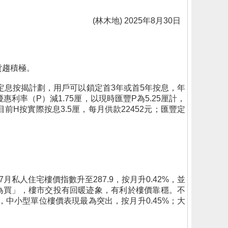
(林木地) 2025年8月30日
貸趨積極。
新定息按揭計劃，用戶可以鎖定首3年或首5年按息，年
利率（P）減1.75厘，以現時匯豐P為5.25厘計，
前H按實際按息3.5厘，每月供款22452元；匯豐定
人住宅樓價指數升至287.9，按月升0.42%，並
租為買」，樓市交投有回暖迹象，有利於樓價靠穩。不
劃分，中小型單位樓價表現最為突出，按月升0.45%；大