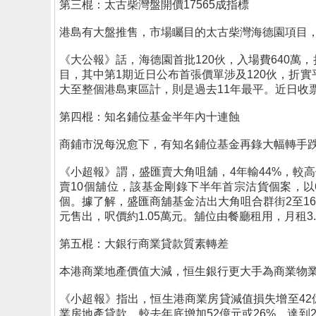
第三棍：太古柴灣盤開價17565成指標
港島有大盤推售，市場矚目的太古柴灣海德園項目
《大公報》話，海德園首批120伙，入場費640萬
目，其中第1期近日公布首張價單涉及120伙，折實
大至整個港島東區計，則是過去11年最平。近日收
第四棍：知名鋪位基金半年內十連蝕
商鋪市況每況愈下，有知名鋪位基金再錄大幅轉手
《小超報》謂，盛匯賣大角咀舖，4年輸44%，較高
賣10個舖位，該基金剛錄下半年首宗沽貨個案，以6
個。據了解，盛匯商舖基金沽出大角咀合群街2至16
元售出，呎價約1.05萬元。舖位由餐廳租用，月租3
第五棍：大銀行商業貸款質素轉差
本港商業地產價值大減，恒生銀行更大手為商業物
《小超報》指出，恒生港商業房貸減值損失增至4
業房地產貸款，較去年底增加52億元或26%，達到2