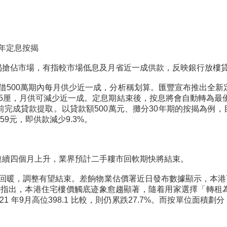
年定息按揭
揭搶佔市場，有指較市場低息及月省近一成供款，反映銀行放樓
，借500萬期內每月供少近一成，分析稱划算。匯豐宣布推出全
.5厘，月供可減少近一成。定息期結束後，按息將會自動轉為最優惠
前完成貸款提取。以貸款額500萬元、攤分30年期的按揭為例，目
59元，即供款減少9.3%。
連續四個月上升，業界預計二手耬市回軟期快將結束。
暖，調整有望結束。差餉物業估價署近日發布數據顯示，本港7月私
有分析指出，本港住宅樓價觸底迹象愈趨顯著，隨着用家選擇「轉
21 年9月高位398.1 比較，則仍累跌27.7%。而按單位面積