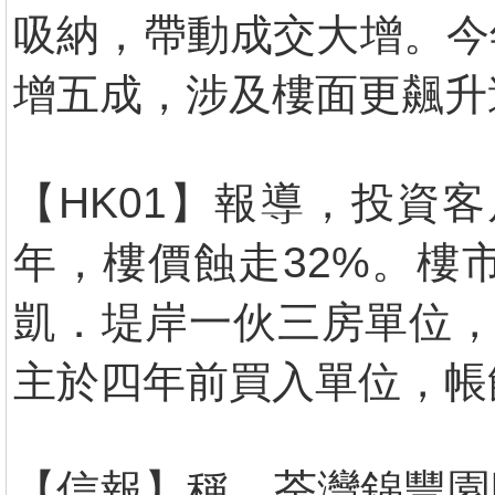
吸納，帶動成交大增。今
增五成，涉及樓面更飆升
【HK01】報導，投資
年，樓價蝕走32%。樓
凱．堤岸一伙三房單位，最
主於四年前買入單位，帳蝕
【信報】稱，荃灣錦豐園