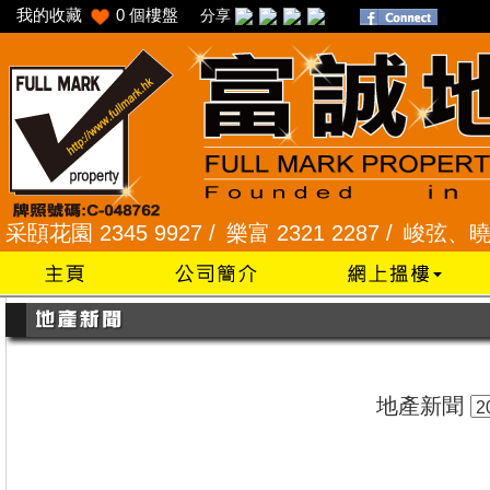
我的收藏
0
個樓盤
分享
園 2345 9927 /
樂富 2321 2287 /
峻弦、曉暉花園 2
地產新聞