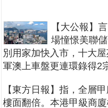
【大公報】言
場憧憬美聯儲
別用家加快入市，十大屋
軍澳上車盤更連環錄得2
【東方日報】指，全層甲
樓面翻倍。本港甲級商廈