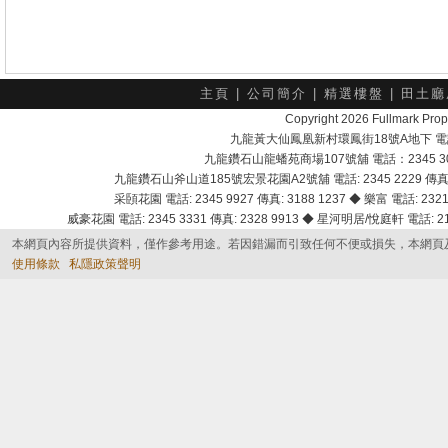
主頁
|
公司簡介
|
精選樓盤
|
田土廳
Copyright 2026 Fullmark 
九龍黃大仙鳳凰新村環鳳街18號A地下 電話：232
九龍鑽石山龍蟠苑商場107號舖 電話：2345 303
九龍鑽石山斧山道185號宏景花園A2號舖 電話: 2345 2229 傳真: 
采頣花園 電話: 2345 9927 傳真: 3188 1237 ◆ 樂富 電話: 2321 
威豪花園 電話: 2345 3331 傳真: 2328 9913 ◆ 星河明居/悅庭軒 電話: 2116
本網頁內容所提供資料，僅作參考用途。若因錯漏而引致任何不便或損失，本網頁
使用條款
私隱政策聲明