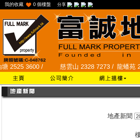
我的收藏
0
個樓盤
分享
 3600 /
慈雲山 2328 7273 /
龍蟠苑 2345 303
地產新聞