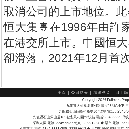
取消公司的上市地位。此
恒大集團在1996年由許
在港交所上市。中國恒大在
卻滑落，2021年12月
主頁
|
公司簡介
|
精選樓盤
|
田土廳
Copyright 2026 Fullmark 
九龍黃大仙鳳凰新村環鳳街18號A地下 電話：232
九龍鑽石山龍蟠苑商場107號舖 電話：2345 303
九龍鑽石山斧山道185號宏景花園A2號舖 電話: 2345 2229 傳真: 
采頣花園 電話: 2345 9927 傳真: 3188 1237 ◆ 樂富 電話: 2321 
威豪花園 電話: 2345 3331 傳真: 2328 9913 ◆ 星河明居/悅庭軒 電話: 2116