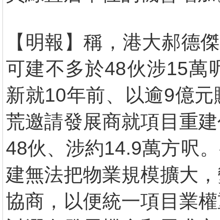
【明報】稱，港大郝德傑
可建不多於48伙涉15
新就10年前、以逾9億
荒邀請發展商就項目重建
48伙、涉約14.9萬方
建無法把物業規模擴大，
協商，以便統一項目業權