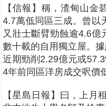
【信報】稱，渣甸山金碧
4.7萬低同區三成。曾
又壯士斷臂勁蝕逾4.6
數十載的自用獨立屋。據
近期勁削2.29億元或57.
4年前同區洋房成交呎價低
【星島日報】曰，上月租