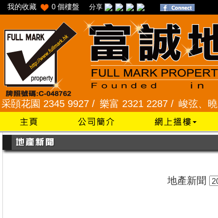
我的收藏
0
個樓盤
分享
園 2345 9927 /
樂富 2321 2287 /
峻弦、曉暉花園 2
地產新聞