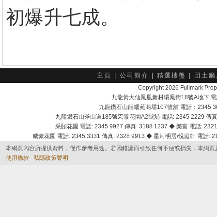
初爆升七成。
主頁
|
公司簡介
|
精選樓盤
|
田土廳
Copyright 2026 Fullmark 
九龍黃大仙鳳凰新村環鳳街18號A地下 電話：232
九龍鑽石山龍蟠苑商場107號舖 電話：2345 303
九龍鑽石山斧山道185號宏景花園A2號舖 電話: 2345 2229 傳真: 
采頣花園 電話: 2345 9927 傳真: 3188 1237 ◆ 樂富 電話: 2321 
威豪花園 電話: 2345 3331 傳真: 2328 9913 ◆ 星河明居/悅庭軒 電話: 2116
本網頁內容所提供資料，僅作參考用途。若因錯漏而引致任何不便或損失，本網頁
使用條款
私隱政策聲明