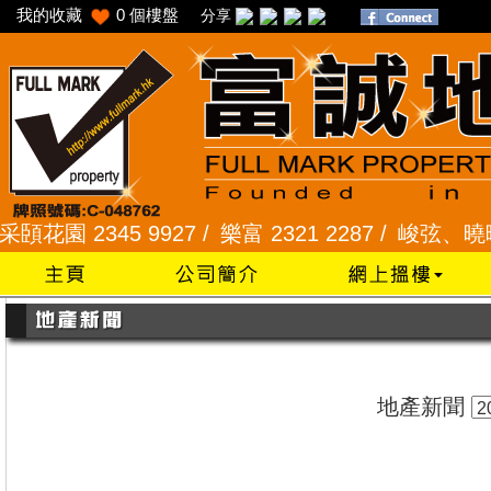
我的收藏
0
個樓盤
分享
園 2345 9927 /
樂富 2321 2287 /
峻弦、曉暉花園 2
地產新聞