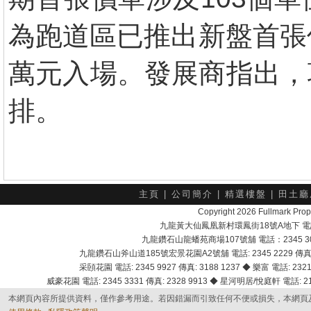
為跑道區已推出新盤首張價
萬元入場。發展商指出，
排。
主頁
|
公司簡介
|
精選樓盤
|
田土廳
Copyright 2026 Fullmark 
九龍黃大仙鳳凰新村環鳳街18號A地下 電話：232
九龍鑽石山龍蟠苑商場107號舖 電話：2345 303
九龍鑽石山斧山道185號宏景花園A2號舖 電話: 2345 2229 傳真: 
采頣花園 電話: 2345 9927 傳真: 3188 1237 ◆ 樂富 電話: 2321 
威豪花園 電話: 2345 3331 傳真: 2328 9913 ◆ 星河明居/悅庭軒 電話: 2116
本網頁內容所提供資料，僅作參考用途。若因錯漏而引致任何不便或損失，本網頁