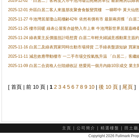
2025-12-02 「白居二」客再度入市牛池灣瓊山苑兩房單位 最新兩房以綠表
2025-12-01 外區白居二客人來搵朋友聚會食飯變買樓 一睇即中 黃大仙
2025-11-27 牛池灣居屋瓊山苑樓齢42年 依然有價有市 最新兩房獲「白居
2025-11-25 樓市回暖 綠表公屋客亦趁勢入市上車 牛池灣新世界居屋嘉
2025-11-24 綠表業主反價搵扭計唔想賣 白居二年輕夫婦誠意感動業主簽約 
2025-11-16 白居二及綠表買家同時出動市場掃貨 二手綠表盤源短缺 
2025-11-11 減息效應帶動樓市 一二手市場交投氣氛升温 「白居二」
2025-11-09 白居二合資格人仕陸續收証 慈愛苑一個月內錄10宗成交 業
[ 首頁 | 前 10 頁 |
1
2
3
4
5
6
7
8
9
10
|
後 10 頁
|
尾頁
]
主頁
|
公司簡介
|
精選樓盤
|
田土廳
Copyright 2026 Fullmark 