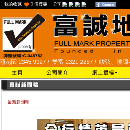
我的收藏
0
個樓盤
分享
345 9927 /
樂富 2321 2287 /
峻弦、曉暉花園 2345
最新新聞稿