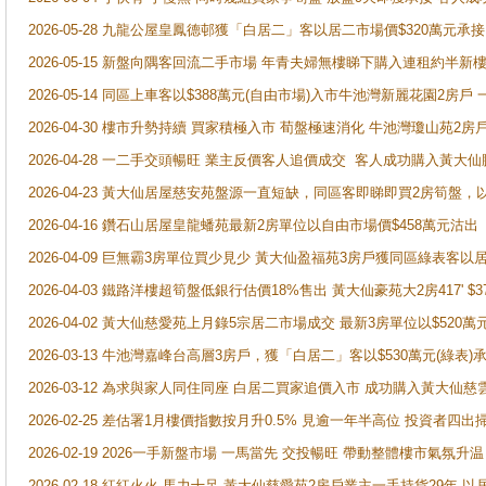
2026-05-28 九龍公屋皇鳳德邨獲「白居二」客以居二市場價$320萬元承接
2026-05-15 新盤向隅客回流二手市場 年青夫婦無樓睇下購入連租約半新
2026-05-14 同區上車客以$388萬元(自由市場)入市牛池灣新麗花園2房戶
2026-04-30 樓市升勢持續 買家積極入市 荀盤極速消化 牛池灣瓊山苑2
2026-04-28 一二手交頭暢旺 業主反價客人追價成交 客人成功購入黃大仙
2026-04-23 黃大仙居屋慈安苑盤源一直短缺，同區客即睇即買2房筍盤，
2026-04-16 鑽石山居屋皇龍蟠苑最新2房單位以自由市場價$458萬元沽出
2026-04-09 巨無霸3房單位買少見少 黃大仙盈福苑3房戶獲同區綠表客以
2026-04-03 鐵路洋樓超筍盤低銀行估價18%售出 黃大仙豪苑大2房417' $
2026-04-02 黃大仙慈愛苑上月錄5宗居二市場成交 最新3房單位以$520萬
2026-03-13 牛池灣嘉峰台高層3房戶，獲「白居二」客以$530萬元(綠表)
2026-03-12 為求與家人同住同座 白居二買家追價入市 成功購入黃大仙
2026-02-25 差估署1月樓價指數按月升0.5% 見逾一年半高位 投資
2026-02-19 2026一手新盤市場 一馬當先 交投暢旺 帶動整體樓市氣氛
2026-02-18 紅紅火火 馬力十足 黃大仙慈愛苑2房戶業主一手持貨29年 以