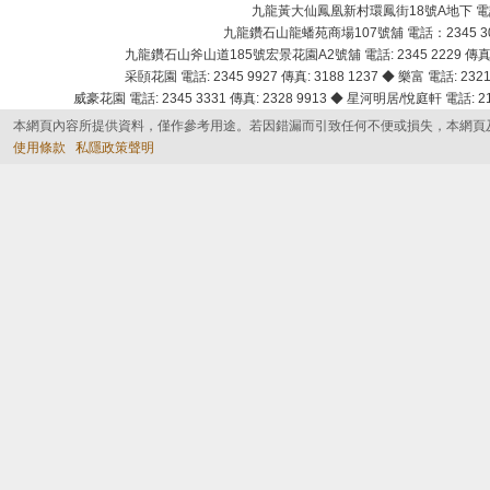
九龍黃大仙鳳凰新村環鳳街18號A地下 電話：232
九龍鑽石山龍蟠苑商場107號舖 電話：2345 303
九龍鑽石山斧山道185號宏景花園A2號舖 電話: 2345 2229 傳真: 
采頣花園 電話: 2345 9927 傳真: 3188 1237 ◆ 樂富 電話: 2321 
威豪花園 電話: 2345 3331 傳真: 2328 9913 ◆ 星河明居/悅庭軒 電話: 2116
本網頁內容所提供資料，僅作參考用途。若因錯漏而引致任何不便或損失，本網頁
使用條款
私隱政策聲明