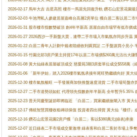
2026-02-17 馬年大吉 吉星高照 樓市一馬當先回復升軌 鑽石山宏景花園
2026-02-03 牛池灣私人參建居屋嘉峰台高層2房單位 獲白居二客以居二市
2026-01-31 股市樓市指數雙破頂 創4年半新高 居屋自由市場罕有低市價
2026-01-27 2026西沙一手新盤大賣，連帶二手市場入市氣氛亦同步升
2026-01-22 白居二青年人計劃中籤者陸續收到購買証 二手盤源買小見小
2026-01-15 竹園北邨3房戶業主持貨17年以居二市場價$260萬元沽出大賺$
2026-01-08 黃大仙綠表居屋破頂成交 慈愛苑3期3房套單位成交$558萬（
2026-01-06 「新年伊始」踏入2026樓市氣氛承接年尾旺勢繼續向好 
2025-12-30 樓市氣氛暢旺 一手發展商加快推盤速度清貨 二手市場筍
2025-12-27 二手市道勢頭如虹 代理領先指數創年半新高 全年暫升5.35
2025-12-23 普天同慶聖誕節即將臨近 「白居二」買家繼續搶閘入市 黃
2025-12-17 傳統智慧買樓收租磚頭保值 投資者四出掃貨 黃大仙『樓仔』
2025-12-16 鑽石山宏景花園2房戶獲「白居二」客以$380萬元(綠表)承接
2025-12-07 近日綠表二手市場成交量激增 綠表客和白居二客於市場上