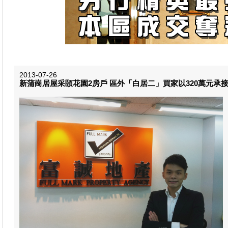
2013-07-26
新蒲崗居屋采頣花園2房戶 區外「白居二」買家以320萬元承