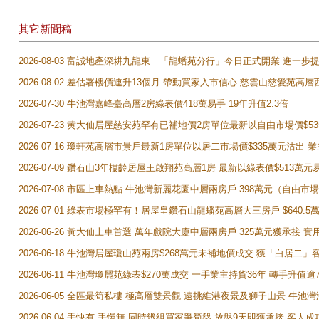
其它新聞稿
2026-08-03 富誠地產深耕九龍東 「龍蟠苑分行」今日正式開業 進
2026-08-02 差估署樓價連升13個月 帶動買家入市信心 慈雲山慈愛苑高層
2026-07-30 牛池灣嘉峰臺高層2房綠表價418萬易手 19年升值2.3倍
2026-07-23 黄大仙居屋慈安苑罕有已補地價2房單位最新以自由市場價$5
2026-07-16 瓊軒苑高層市景戶最新1房單位以居二市場價$335萬元沽出 業
2026-07-09 鑽石山3年樓齡居屋王啟翔苑高層1房 最新以綠表價$513萬元
2026-07-08 市區上車熱點 牛池灣新麗花園中層兩房戶 398萬元（自
2026-07-01 綠表市場極罕有！居屋皇鑽石山龍蟠苑高層大三房戶 $640
2026-06-26 黃大仙上車首選 萬年戲院大廈中層兩房戶 325萬元獲承接 實
2026-06-18 牛池灣居屋瓊山苑兩房$268萬元未補地價成交 獲「白居二」
2026-06-11 牛池灣瓊麗苑綠表$270萬成交 一手業主持貨36年 轉手升值逾
2026-06-05 全區最筍私樓 極高層雙景觀 遠挑維港夜景及獅子山景 牛池
2026-06-04 手快有 手慢無 同時幾組買家爭筍盤 放盤9天即獲承接 