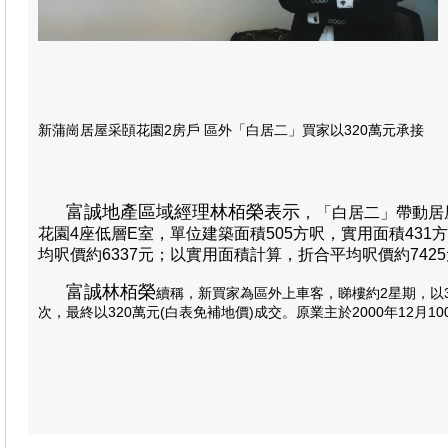
新蒲崗居屋采頣花園2房戶 區外「白居二」買家以320萬元承接
富誠地產區域經理林栢榮表示
，「白居二」帶動居
花園4座低層E室，單位建築面積505方呎，實用面積431
均呎價約6337元；以實用面積計算，折合平均呎價約742
富誠林栢榮
續稱，新買家為區外上車客，睇樓約2星期，以3
次，最終以320萬元(白表免補地價)成交。原業主於2000年12月1