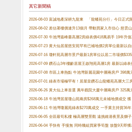
其它新聞稿
2026-08-03 富誠地產深耕九龍東 「龍蟠苑分行」今日
2026-08-02 差估署樓價連升13個月 帶動買家入市信心 慈
2026-07-30 牛池灣嘉峰臺高層2房綠表價418萬易手 19年升值
2026-07-23 黄大仙居屋慈安苑罕有已補地價2房單位最新以
2026-07-16 瓊軒苑高層市景戶最新1房單位以居二市場價$33
2026-07-09 鑽石山3年樓齡居屋王啟翔苑高層1房 最新以綠表
2026-07-08 市區上車熱點 牛池灣新麗花園中層兩房戶 
2026-07-01 綠表市場極罕有！居屋皇鑽石山龍蟠苑高層大三
2026-06-26 黃大仙上車首選 萬年戲院大廈中層兩房戶 325
2026-06-18 牛池灣居屋瓊山苑兩房$268萬元未補地價成交
2026-06-11 牛池灣瓊麗苑綠表$270萬成交 一手業主持貨36
2026-06-05 全區最筍私樓 極高層雙景觀 遠挑維港夜景及獅
2026-06-04 手快有 手慢無 同時幾組買家爭筍盤 放盤9