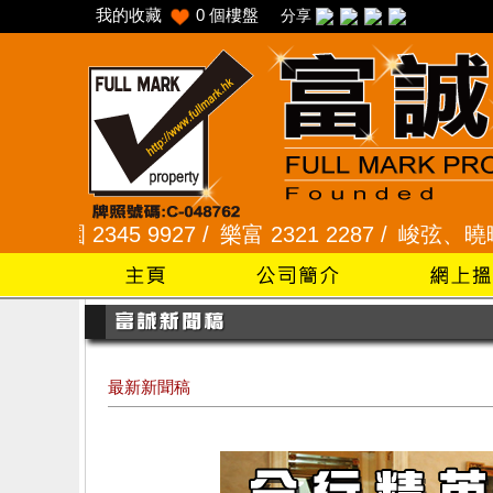
我的收藏
0
個樓盤
分享
345 9927 /
樂富 2321 2287 /
峻弦、曉暉花園 2345
最新新聞稿