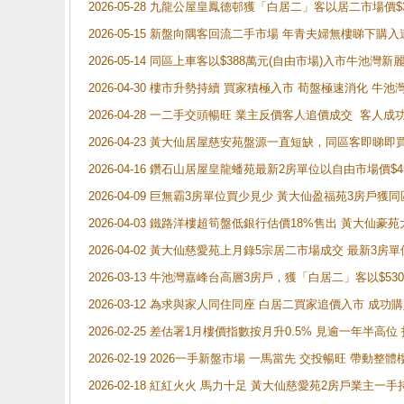
2026-05-28 九龍公屋皇鳳德邨獲「白居二」客以居二市場價$
2026-05-15 新盤向隅客回流二手市場 年青夫婦無樓睇下
2026-05-14 同區上車客以$388萬元(自由市場)入市牛池灣
2026-04-30 樓市升勢持續 買家積極入市 荀盤極速消化 
2026-04-28 一二手交頭暢旺 業主反價客人追價成交 客人
2026-04-23 黃大仙居屋慈安苑盤源一直短缺，同區客即睇
2026-04-16 鑽石山居屋皇龍蟠苑最新2房單位以自由市場價$
2026-04-09 巨無霸3房單位買少見少 黃大仙盈福苑3房戶
2026-04-03 鐵路洋樓超筍盤低銀行估價18%售出 黃大仙豪苑大2
2026-04-02 黃大仙慈愛苑上月錄5宗居二市場成交 最新3房單
2026-03-13 牛池灣嘉峰台高層3房戶，獲「白居二」客以$53
2026-03-12 為求與家人同住同座 白居二買家追價入市 成
2026-02-25 差估署1月樓價指數按月升0.5% 見逾一
2026-02-19 2026一手新盤市場 一馬當先 交投暢旺 帶
2026-02-18 紅紅火火 馬力十足 黃大仙慈愛苑2房戶業主一手