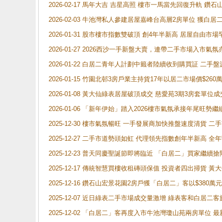
2026-02-17 馬年大吉 吉星高照 樓市一馬當先回復升軌 
2026-02-03 牛池灣私人參建居屋嘉峰台高層2房單位 獲白
2026-01-31 股市樓市指數雙破頂 創4年半新高 居屋自由市
2026-01-27 2026西沙一手新盤大賣，連帶二手市場入市
2026-01-22 白居二青年人計劃中籤者陸續收到購買証 二
2026-01-15 竹園北邨3房戶業主持貨17年以居二市場價$260
2026-01-08 黃大仙綠表居屋破頂成交 慈愛苑3期3房套單位成
2026-01-06 「新年伊始」踏入2026樓市氣氛承接年尾旺
2025-12-30 樓市氣氛暢旺 一手發展商加快推盤速度清貨
2025-12-27 二手市道勢頭如虹 代理領先指數創年半新高 全
2025-12-23 普天同慶聖誕節即將臨近 「白居二」買家繼
2025-12-17 傳統智慧買樓收租磚頭保值 投資者四出掃貨 
2025-12-16 鑽石山宏景花園2房戶獲「白居二」客以$380萬元
2025-12-07 近日綠表二手市場成交量激增 綠表客和白居
2025-12-02 「白居二」客再度入市牛池灣瓊山苑兩房單位 