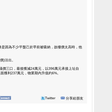
降是因為不少平盤己於早前被吸納，故樓價太高時，他
表價)沽出。
價三口，最後獲減24萬元，以396萬元承接上址自
，帳面獲利237萬元，物業期內升值約6%。
Twitter
分享給朋友