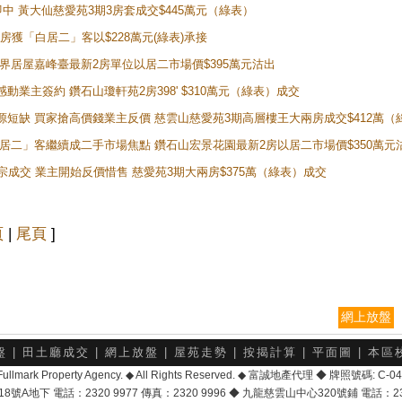
即中 黃大仙慈愛苑3期3房套成交$445萬元（綠表）
新兩房獲「白居二」客以$228萬元(綠表)承接
灣新世界居屋嘉峰臺最新2房單位以居二市場價$395萬元沽出
感動業主簽約 鑽石山瓊軒苑2房398' $310萬元（綠表）成交
表盤源短缺 買家搶高價錢業主反價 慈雲山慈愛苑3期高層樓王大兩房成交$412萬
 「白居二」客繼續成二手市場焦點 鑽石山宏景花園最新2房以居二市場價$350萬元
10宗成交 業主開始反價惜售 慈愛苑3期大兩房$375萬（綠表）成交
頁
|
尾頁
]
網上放盤
盤
|
田土廳成交
|
網上放盤
|
屋苑走勢
|
按揭計算
|
平面圖
|
本區
6 Fullmark Property Agency. ◆ All Rights Reserved. ◆ 富誠地產代理 ◆ 牌照號碼: C
地下 電話：2320 9977 傳真：2320 9996 ◆ 九龍慈雲山中心320號鋪 電話：2328 