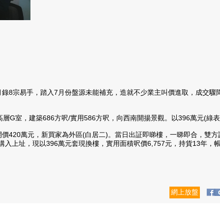
錄8宗易手，踏入7月份盤源未能補充，造就不少業主叫價進取，成交驟
G室，建築686方呎/實用586方呎，向西南開揚景觀。以396萬元(綠
20萬元，新買家為外區(白居二)。當日出証即睇樓，一睇即合，雙方議
價)購入上址，現以396萬元套現換樓，實用面積呎價6,757元，持貨13年
網上放盤