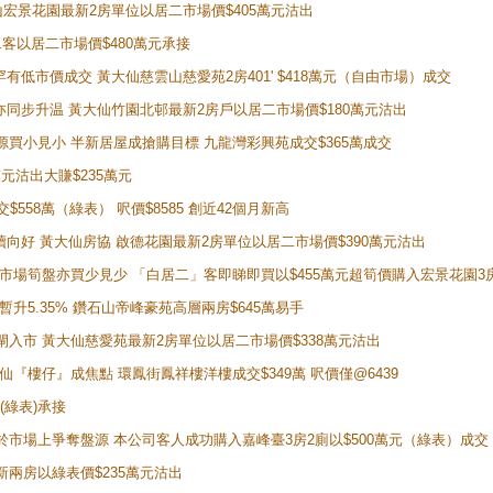
鑽石山宏景花園最新2房單位以居二市場價$405萬元沽出
居二客以居二市場價$480萬元承接
場罕有低市價成交 黃大仙慈雲山慈愛苑2房401' $418萬元（自由市場）成交
氣氛亦同步升温 黃大仙竹園北邨最新2房戶以居二市場價$180萬元沽出
手盤源買小見小 半新居屋成搶購目標 九龍灣彩興苑成交$365萬成交
萬元沽出大賺$235萬元
交$558萬（綠表） 呎價$8585 創近42個月新高
勢繼續向好 黃大仙房協 啟德花園最新2房單位以居二市場價$390萬元沽出
 二手市場筍盤亦買少見少 「白居二」客即睇即買以$455萬元超筍價購入宏景花園3
年暫升5.35% 鑽石山帝峰豪苑高層兩房$645萬易手
續搶閘入市 黃大仙慈愛苑最新2房單位以居二市場價$338萬元沽出
黃大仙『樓仔』成焦點 環鳳街鳳祥樓洋樓成交$349萬 呎價僅@6439
(綠表)承接
二客於市場上爭奪盤源 本公司客人成功購入嘉峰臺3房2廁以$500萬元（綠表）成交
最新兩房以綠表價$235萬元沽出