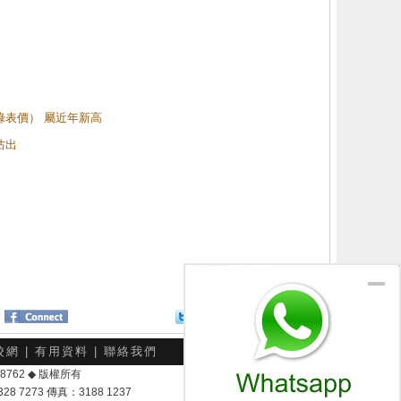
（綠表價） 屬近年新高
沽出
Twitter
分享給朋友
校網
|
有用資料
|
聯絡我們
-048762 ◆ 版權所有
7273 傳真：3188 1237