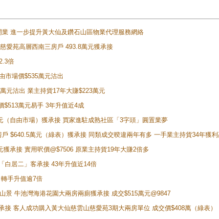
正式開業 進一步提升黃大仙及鑽石山區物業代理服務網絡
雲山慈愛苑高層西南三房戶 493.8萬元獲承接
2.3倍
自由市場價$535萬元沽出
5萬元沽出 業主持貨17年大賺$223萬元
價$513萬元易手 3年升值近4成
398萬元（自由市場）獲承接 買家進駐成熟社區「3字頭」圓置業夢
房戶 $640.5萬元（綠表）獲承接 同類成交暌違兩年有多 一手業主持貨34年獲利
萬元獲承接 實用呎價@$7506 原業主持貨19年大賺2倍多
 獲「白居二」客承接 43年升值近14倍
年 轉手升值逾7倍
子山景 牛池灣海港花園大兩房兩廁獲承接 成交$515萬元@9847
天即獲承接 客人成功購入黃大仙慈雲山慈愛苑3期大兩房單位 成交價$408萬（綠表）