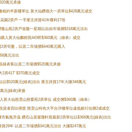
320萬元承接
購入連租約半新樓單位 黃大仙鑽嶺大一房單位$428萬元成交
新麗花園2房戶 一手業主持貨41年獲利17倍
牛池灣瓊山苑2房戶放盤一星期以自由市場價$318萬元沽出
成功購入黃大仙鵬程苑443呎$360萬元（綠表）成交
即買2房筍盤，以居二市場價$440萬元購入
458萬元沽出
獲同區綠表客以居二市場價$520萬元承接
房417' $370萬元成交
位以$520萬元(綠表)沽出 業主持貨17年大賺348萬元
0萬元(綠表)承接
功購入黃大仙慈雲山慈愛苑2房單位 成交價$360萬（綠表）
年半高位 投資者四出掃貨 慈雲山特色大平台洋樓單位遠低銀行估價2成成交
動整體樓市氣氛升温 鑽石山居屋瓊軒苑最新2房單位以$368萬元(綠表)沽出
持貨29年 以居二市場價$341萬元沽出 大賺$247萬元