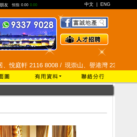
中文
|
ENG
朋友
恒指:
0.00
0.00
116 8008 /
現崇山、譽港灣 2345 9926 /
藍田 2