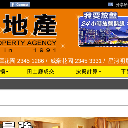
分享給
 1286 /
威豪花園 2345 3331 /
星河明居、悅庭軒 2