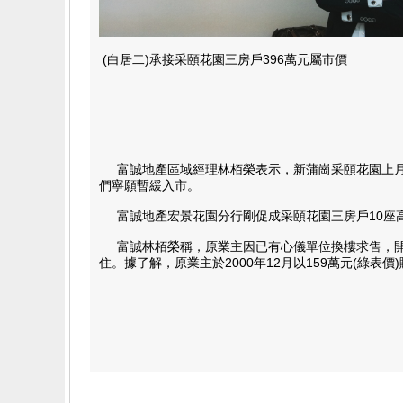
(白居二)承接采頤花​園三房戶396萬元屬​市價
富誠地產區域經理林栢榮表示，新蒲崗采頤花園上月
們寧願暫緩入市。
富誠地產宏景花園分行剛促成采頤花園三房戶10座高層
富誠林栢榮稱，原業主因已有心儀單位換樓求售，開價4
住。據了解，原業主於2000年12月以159萬元(綠表