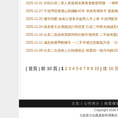
2025-12-01 外區白居二客人來搵朋友聚會食飯變買樓 一睇
2025-11-27 牛池灣居屋瓊山苑樓齢42年 依然有價有市 最
2025-11-25 樓市回暖 綠表公屋客亦趁勢入市上車 牛池
2025-11-24 綠表業主反價搵扭計唔想賣 白居二年輕夫婦誠意
2025-11-16 白居二及綠表買家同時出動市場掃貨 二手綠
2025-11-11 減息效應帶動樓市 一二手市場交投氣氛升温
2025-11-09 白居二合資格人仕陸續收証 慈愛苑一個月內錄
[ 首頁 | 前 10 頁 |
1
2
3
4
5
6
7
8
9
10
|
後 10 
主頁
|
公司簡介
|
精選樓
Copyright 202
九龍黃大仙鳳凰新村環鳳街18號A