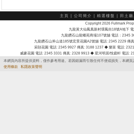
主頁
|
公司簡介
|
精選樓盤
|
田土廳
Copyright 2026 Fullmark 
九龍黃大仙鳳凰新村環鳳街18號A地下 電話：232
九龍鑽石山龍蟠苑商場107號舖 電話：2345 303
九龍鑽石山斧山道185號宏景花園A2號舖 電話: 2345 2229 傳真: 
采頣花園 電話: 2345 9927 傳真: 3188 1237 ◆ 樂富 電話: 2321 
威豪花園 電話: 2345 3331 傳真: 2328 9913 ◆ 星河明居/悅庭軒 電話: 2116
本網頁內容所提供資料，僅作參考用途。若因錯漏而引致任何不便或損失，本網頁
使用條款
私隱政策聲明