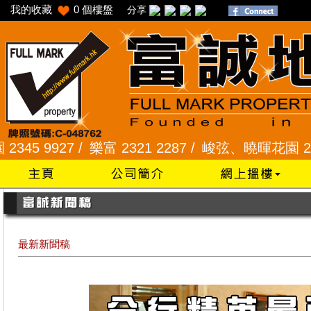
我的收藏
0
個樓盤
分享
927 /
樂富 2321 2287 /
峻弦、曉暉花園 2345 128
最新新聞稿