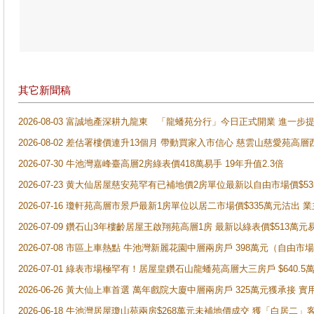
其它新聞稿
2026-08-03 富誠地產深耕九龍東 「龍蟠苑分行」今日正式開業 進
2026-08-02 差估署樓價連升13個月 帶動買家入市信心 慈雲山慈愛苑高層
2026-07-30 牛池灣嘉峰臺高層2房綠表價418萬易手 19年升值2.3倍
2026-07-23 黄大仙居屋慈安苑罕有已補地價2房單位最新以自由市場價$5
2026-07-16 瓊軒苑高層市景戶最新1房單位以居二市場價$335萬元沽出 業
2026-07-09 鑽石山3年樓齡居屋王啟翔苑高層1房 最新以綠表價$513萬元
2026-07-08 市區上車熱點 牛池灣新麗花園中層兩房戶 398萬元（自
2026-07-01 綠表市場極罕有！居屋皇鑽石山龍蟠苑高層大三房戶 $640
2026-06-26 黃大仙上車首選 萬年戲院大廈中層兩房戶 325萬元獲承接 實
2026-06-18 牛池灣居屋瓊山苑兩房$268萬元未補地價成交 獲「白居二」