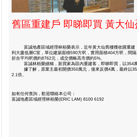
舊區重建戶 即睇即買 黃大
富誠地產區域經理林栢榮表示，近年黃大仙舊樓獲收購重建，而
利大廈低層C室，單位建築面積590方呎，實用面積404方呎，間
折合平均呎價約8762元，成交價略高市價約5%。
富誠林栢榮續稱，新買家為區內重建客，即睇即買，以354萬
據了解，原業主最初開價350萬元，後來反價4萬，最終以354萬
2.1倍。
如有任何查詢，歡迎聯絡本公司：
富誠地產區域經理林栢榮(ERIC LAM) 8100 6192