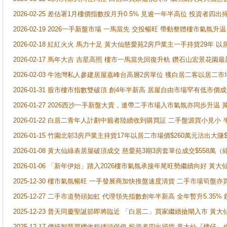
2026-02-25 差估署1月樓價指數按月升0.5% 見逾一年半高位 投資
2026-02-19 2026一手新盤市場 一馬當先 交投暢旺 帶動整體樓市氣氛
2026-02-18 紅紅火火 馬力十足 黃大仙慈愛苑2房戶業主一手持貨29年 以
2026-02-17 馬年大吉 吉星高照 樓市一馬當先回復升軌 鑽石山宏景花園
2026-02-03 牛池灣私人參建居屋嘉峰台高層2房單位 獲白居二客以居二市
2026-01-31 股市樓市指數雙破頂 創4年半新高 居屋自由市場罕有低市價
2026-01-27 2026西沙一手新盤大賣，連帶二手市場入市氣氛亦同步升
2026-01-22 白居二青年人計劃中籤者陸續收到購買証 二手盤源買小見小
2026-01-15 竹園北邨3房戶業主持貨17年以居二市場價$260萬元沽出大賺$
2026-01-08 黃大仙綠表居屋破頂成交 慈愛苑3期3房套單位成交$558萬（
2026-01-06 「新年伊始」踏入2026樓市氣氛承接年尾旺勢繼續向好 
2025-12-30 樓市氣氛暢旺 一手發展商加快推盤速度清貨 二手市場筍
2025-12-27 二手市道勢頭如虹 代理領先指數創年半新高 全年暫升5.35
2025-12-23 普天同慶聖誕節即將臨近 「白居二」買家繼續搶閘入市 黃
2025-12-17 傳統智慧買樓收租磚頭保值 投資者四出掃貨 黃大仙『樓仔』