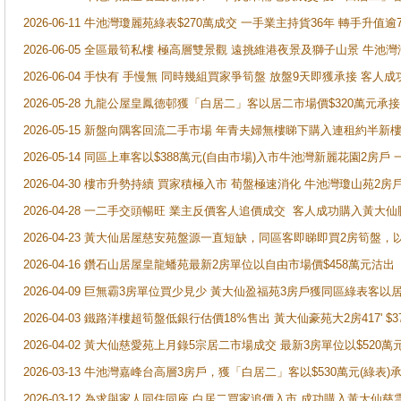
2026-06-11 牛池灣瓊麗苑綠表$270萬成交 一手業主持貨36年 轉手升值逾
2026-06-05 全區最筍私樓 極高層雙景觀 遠挑維港夜景及獅子山景 牛池
2026-06-04 手快有 手慢無 同時幾組買家爭筍盤 放盤9天即獲承接 
2026-05-28 九龍公屋皇鳳德邨獲「白居二」客以居二市場價$320萬元承接
2026-05-15 新盤向隅客回流二手市場 年青夫婦無樓睇下購入連租約半新
2026-05-14 同區上車客以$388萬元(自由市場)入市牛池灣新麗花園2房戶
2026-04-30 樓市升勢持續 買家積極入市 荀盤極速消化 牛池灣瓊山苑2
2026-04-28 一二手交頭暢旺 業主反價客人追價成交 客人成功購入黃大仙
2026-04-23 黃大仙居屋慈安苑盤源一直短缺，同區客即睇即買2房筍盤，
2026-04-16 鑽石山居屋皇龍蟠苑最新2房單位以自由市場價$458萬元沽出
2026-04-09 巨無霸3房單位買少見少 黃大仙盈福苑3房戶獲同區綠表客以
2026-04-03 鐵路洋樓超筍盤低銀行估價18%售出 黃大仙豪苑大2房417' $
2026-04-02 黃大仙慈愛苑上月錄5宗居二市場成交 最新3房單位以$520萬
2026-03-13 牛池灣嘉峰台高層3房戶，獲「白居二」客以$530萬元(綠表)
2026-03-12 為求與家人同住同座 白居二買家追價入市 成功購入黃大仙