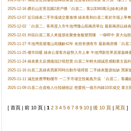
2025-12-16 鑽石山宏景花園2房戶獲「白居二」客以$380萬元(綠表)承接
2025-12-07 近日綠表二手市場成交量激增 綠表客和白居二客於市場上
2025-12-02 「白居二」客再度入市牛池灣瓊山苑兩房單位 最新兩房以綠表
2025-12-01 外區白居二客人來搵朋友聚會食飯變買樓 一睇即中 黃大仙
2025-11-27 牛池灣居屋瓊山苑樓齢42年 依然有價有市 最新兩房獲「白居
2025-11-25 樓市回暖 綠表公屋客亦趁勢入市上車 牛池灣新世界居屋嘉
2025-11-24 綠表業主反價搵扭計唔想賣 白居二年輕夫婦誠意感動業主簽約 
2025-11-16 白居二及綠表買家同時出動市場掃貨 二手綠表盤源短缺 
2025-11-11 減息效應帶動樓市 一二手市場交投氣氛升温 「白居二」
2025-11-09 白居二合資格人仕陸續收証 慈愛苑一個月內錄10宗成交 業
[ 首頁 | 前 10 頁 |
1
2
3
4
5
6
7
8
9
10
|
後 10 頁
|
尾頁
]