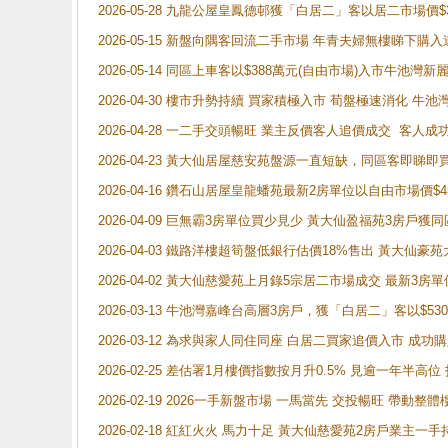
2026-05-28 九龍公屋皇鳳德邨獲「白居二」客以居二市場價$
2026-05-15 新盤向隅客回流二手市場 年青夫婦無樓睇下
2026-05-14 同區上車客以$388萬元(自由市場)入市牛池灣
2026-04-30 樓市升勢持續 買家積極入市 荀盤極速消化 
2026-04-28 一二手交頭暢旺 業主反價客人追價成交 客人
2026-04-23 黃大仙居屋慈安苑盤源一直短缺，同區客即睇
2026-04-16 鑽石山居屋皇龍蟠苑最新2房單位以自由市場價$
2026-04-09 巨無霸3房單位買少見少 黃大仙盈福苑3房戶
2026-04-03 鐵路洋樓超筍盤低銀行估價18%售出 黃大仙豪苑大2
2026-04-02 黃大仙慈愛苑上月錄5宗居二市場成交 最新3房單
2026-03-13 牛池灣嘉峰台高層3房戶，獲「白居二」客以$53
2026-03-12 為求與家人同住同座 白居二買家追價入市 成
2026-02-25 差估署1月樓價指數按月升0.5% 見逾一
2026-02-19 2026一手新盤市場 一馬當先 交投暢旺 帶
2026-02-18 紅紅火火 馬力十足 黃大仙慈愛苑2房戶業主一手