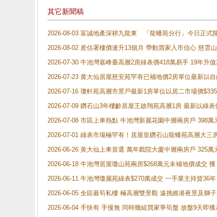
其它新聞稿
2026-08-03 富誠地產深耕九龍東 「龍蟠苑分行」今日
2026-08-02 差估署樓價連升13個月 帶動買家入市信心 慈
2026-07-30 牛池灣嘉峰臺高層2房綠表價418萬易手 19年升值
2026-07-23 黄大仙居屋慈安苑罕有已補地價2房單位最新以
2026-07-16 瓊軒苑高層市景戶最新1房單位以居二市場價$33
2026-07-09 鑽石山3年樓齡居屋王啟翔苑高層1房 最新以綠表
2026-07-08 市區上車熱點 牛池灣新麗花園中層兩房戶 
2026-07-01 綠表市場極罕有！居屋皇鑽石山龍蟠苑高層大三
2026-06-26 黃大仙上車首選 萬年戲院大廈中層兩房戶 325
2026-06-18 牛池灣居屋瓊山苑兩房$268萬元未補地價成交
2026-06-11 牛池灣瓊麗苑綠表$270萬成交 一手業主持貨36
2026-06-05 全區最筍私樓 極高層雙景觀 遠挑維港夜景及獅
2026-06-04 手快有 手慢無 同時幾組買家爭筍盤 放盤9