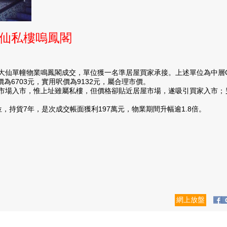
仙私樓嗚鳳閣
幢物業鳴鳳閣成交，單位獲一名準居屋買家承接。上述單位為中層C室，
為6703元，實用呎價為9132元，屬合理市價。
入市，惟上址雖屬私樓，但價格卻貼近居屋市場，遂吸引買家入市；另一
，持貨7年，是次成交帳面獲利197萬元，物業期間升幅逾1.8倍。
網上放盤