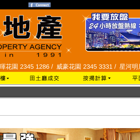
5 1286 /
威豪花園 2345 3331 /
星河明居、悅庭軒 2