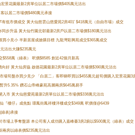
鑽石山宏景花園最新2房單位以居二市場價$405萬元沽出
居二客以居二市場價$480萬元承接
場罕有低市價成交 黃大仙慈雲山慈愛苑2房401' $418萬元（自由市場）成交
氣氛亦同步升温 黃大仙竹園北邨最新2房戶以居二市場價$180萬元沽出
手盤源買小見小 半新居屋成搶購目標 九龍灣彩興苑成交$365萬成交
萬元沽出大賺$235萬元
交$558萬（綠表） 呎價$8585 創近42個月新高
勢繼續向好 黃大仙房協 啟德花園最新2房單位以居二市場價$390萬元沽出
 二手市場筍盤亦買少見少 「白居二」客即睇即買以$455萬元超筍價購入宏景花園3
年暫升5.35% 鑽石山帝峰豪苑高層兩房$645萬易手
續搶閘入市 黃大仙慈愛苑最新2房單位以居二市場價$338萬元沽出
黃大仙『樓仔』成焦點 環鳳街鳳祥樓洋樓成交$349萬 呎價僅@6439
(綠表)承接
二客於市場上爭奪盤源 本公司客人成功購入嘉峰臺3房2廁以$500萬元（綠表）成交
最新兩房以綠表價$235萬元沽出