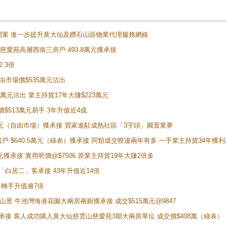
正式開業 進一步提升黃大仙及鑽石山區物業代理服務網絡
雲山慈愛苑高層西南三房戶 493.8萬元獲承接
2.3倍
自由市場價$535萬元沽出
5萬元沽出 業主持貨17年大賺$223萬元
價$513萬元易手 3年升值近4成
398萬元（自由市場）獲承接 買家進駐成熟社區「3字頭」圓置業夢
房戶 $640.5萬元（綠表）獲承接 同類成交暌違兩年有多 一手業主持貨34年獲利
萬元獲承接 實用呎價@$7506 原業主持貨19年大賺2倍多
 獲「白居二」客承接 43年升值近14倍
年 轉手升值逾7倍
子山景 牛池灣海港花園大兩房兩廁獲承接 成交$515萬元@9847
天即獲承接 客人成功購入黃大仙慈雲山慈愛苑3期大兩房單位 成交價$408萬（綠表）