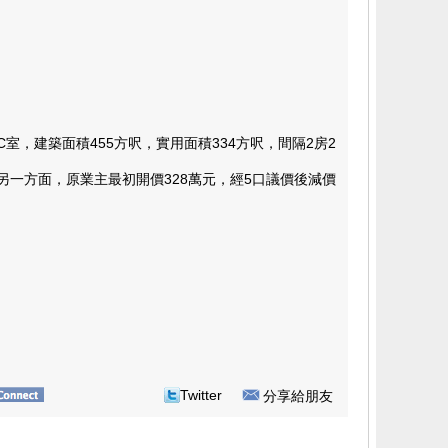
建築面積455方呎，實用面積334方呎，間隔2房2
方面，原業主最初開價328萬元，經5口議價後減價
Twitter
分享給朋友