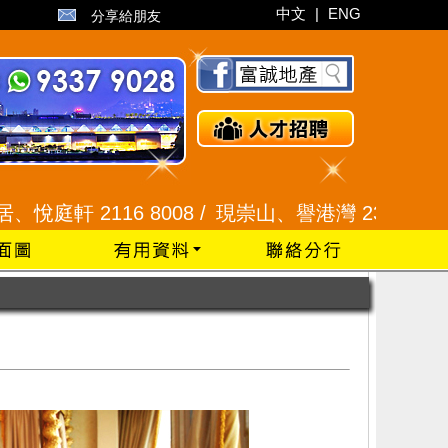
中文
|
ENG
分享給朋友
116 8008 /
現崇山、譽港灣 2345 9926 /
藍田 2