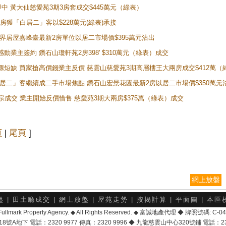
即中 黃大仙慈愛苑3期3房套成交$445萬元（綠表）
新兩房獲「白居二」客以$228萬元(綠表)承接
灣新世界居屋嘉峰臺最新2房單位以居二市場價$395萬元沽出
感動業主簽約 鑽石山瓊軒苑2房398' $310萬元（綠表）成交
表盤源短缺 買家搶高價錢業主反價 慈雲山慈愛苑3期高層樓王大兩房成交$412萬
 「白居二」客繼續成二手市場焦點 鑽石山宏景花園最新2房以居二市場價$350萬元
10宗成交 業主開始反價惜售 慈愛苑3期大兩房$375萬（綠表）成交
頁
|
尾頁
]
網上放盤
盤
|
田土廳成交
|
網上放盤
|
屋苑走勢
|
按揭計算
|
平面圖
|
本區
6 Fullmark Property Agency. ◆ All Rights Reserved. ◆ 富誠地產代理 ◆ 牌照號碼: C
地下 電話：2320 9977 傳真：2320 9996 ◆ 九龍慈雲山中心320號鋪 電話：2328 