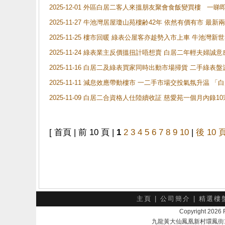
2025-12-01 外區白居二客人來搵朋友聚會食飯變買樓 一睇
2025-11-27 牛池灣居屋瓊山苑樓齢42年 依然有價有市 最
2025-11-25 樓市回暖 綠表公屋客亦趁勢入市上車 牛池
2025-11-24 綠表業主反價搵扭計唔想賣 白居二年輕夫婦誠意
2025-11-16 白居二及綠表買家同時出動市場掃貨 二手綠
2025-11-11 減息效應帶動樓市 一二手市場交投氣氛升温
2025-11-09 白居二合資格人仕陸續收証 慈愛苑一個月內錄
[ 首頁 | 前 10 頁 |
1
2
3
4
5
6
7
8
9
10
|
後 10 
主頁
|
公司簡介
|
精選樓
Copyright 202
九龍黃大仙鳳凰新村環鳳街18號A