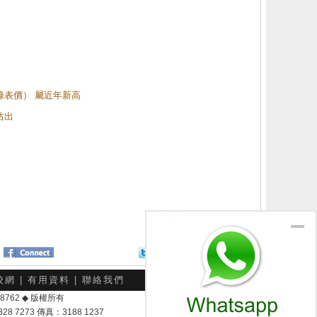
（綠表價） 屬近年新高
沽出
Twitter
分享給朋友
校網
|
有用資料
|
聯絡我們
-048762 ◆ 版權所有
7273 傳真：3188 1237