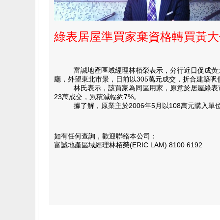
綠表居屋準買家棄資格轉買黃大
富誠地產區域經理林栢榮表示，分行近日促成黃大仙單
廳，外望東北市景，日前以305萬元成交，折合建築呎價
林氏表示，該買家為同區用家，原意於居屋綠表市場
23萬成交，累積減幅約7%。
據了解，原業主於2006年5月以108萬元購入單位
如有任何查詢，歡迎聯絡本公司：
富誠地產區域經理林栢榮(ERIC LAM) 8100 6192