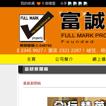
我的收藏
0
個樓盤
分享
345 9927 /
樂富 2321 2287 /
峻弦、曉暉花園 234
最新新聞稿