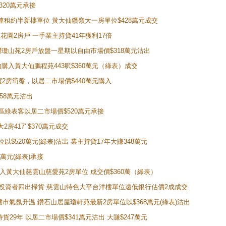
320萬元承接
購入連租約半新樓單位 黃大仙鑽嶺大一房單位$428萬元成交
新麗花園2房戶 一手業主持貨41年獲利17倍
牛池灣瓊山苑2房戶放盤一星期以自由市場價$318萬元沽出
成功購入黃大仙鵬程苑443呎$360萬元（綠表）成交
即買2房筍盤，以居二市場價$440萬元購入
458萬元沽出
獲同區綠表客以居二市場價$520萬元承接
房417' $370萬元成交
位以$520萬元(綠表)沽出 業主持貨17年大賺348萬元
0萬元(綠表)承接
功購入黃大仙慈雲山慈愛苑2房單位 成交價$360萬（綠表）
年半高位 投資者四出掃貨 慈雲山特色大平台洋樓單位遠低銀行估價2成成交
動整體樓市氣氛升温 鑽石山居屋瓊軒苑最新2房單位以$368萬元(綠表)沽出
持貨29年 以居二市場價$341萬元沽出 大賺$247萬元