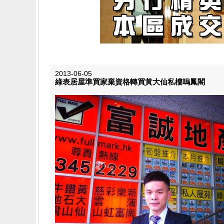
2013-06-05
綠表居屋準買家棄資格轉買黃大仙私樓嗚鳳閣