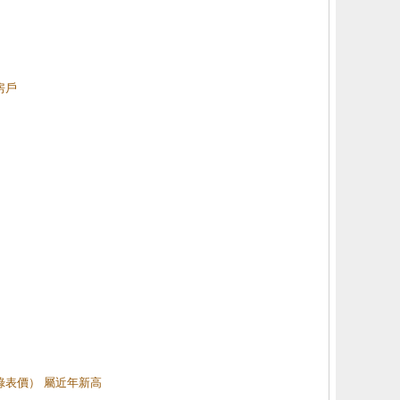
房戶
（綠表價） 屬近年新高