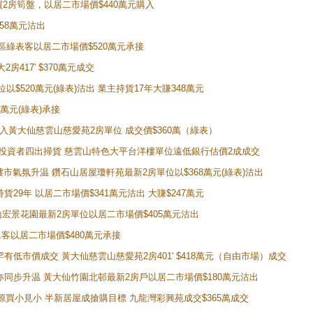
即買2房筍盤，以居二市場價$440萬元購入
458萬元沽出
獲同區綠表客以居二市場價$520萬元承接
房417' $370萬元成交
位以$520萬元(綠表)沽出 業主持貨17年大賺348萬元
0萬元(綠表)承接
功購入黃大仙慈雲山慈愛苑2房單位 成交價$360萬（綠表）
年半高位 投資者四出掃貨 慈雲山特色大平台洋樓單位遠低銀行估價2成成交
動整體樓市氣氛升温 鑽石山居屋瓊軒苑最新2房單位以$368萬元(綠表)沽出
持貨29年 以居二市場價$341萬元沽出 大賺$247萬元
鑽石山宏景花園最新2房單位以居二市場價$405萬元沽出
居二客以居二市場價$480萬元承接
場罕有低市價成交 黃大仙慈雲山慈愛苑2房401' $418萬元（自由市場）成交
氣氛亦同步升温 黃大仙竹園北邨最新2房戶以居二市場價$180萬元沽出
手盤源買小見小 半新居屋成搶購目標 九龍灣彩興苑成交$365萬成交