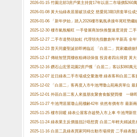
2026-01-15 竹園北邨3房戶業主持貨17年以居二市場價$260
2026-01-08 黃大仙綠表居屋破頂成交 慈愛苑3期3房套單位成
2026-01-06 「新年伊始」踏入2026樓市氣氛承接年尾旺
2025-12-30 樓市氣氛暢旺 一手發展商加快推盤速度清貨
2025-12-27 二手市道勢頭如虹 代理領先指數創年半新高 全
2025-12-23 普天同慶聖誕節即將臨近 「白居二」買家繼
2025-12-17 傳統智慧買樓收租磚頭保值 投資者四出掃貨 
2025-12-16 鑽石山宏景花園2房戶獲「白居二」客以$380萬元
2025-12-07 近日綠表二手市場成交量激增 綠表客和白居
2025-12-02 「白居二」客再度入市牛池灣瓊山苑兩房單位 
2025-12-01 外區白居二客人來搵朋友聚會食飯變買樓 一睇
2025-11-27 牛池灣居屋瓊山苑樓齢42年 依然有價有市 最
2025-11-25 樓市回暖 綠表公屋客亦趁勢入市上車 牛池
2025-11-24 綠表業主反價搵扭計唔想賣 白居二年輕夫婦誠意
2025-11-16 白居二及綠表買家同時出動市場掃貨 二手綠