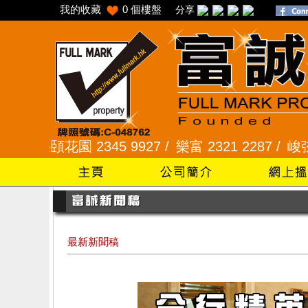
我的收藏
0
個樓盤
分享
頣花園 2345 9927 /
樂富 2321 2287 /
峻弦、曉暉花園
最新新聞稿