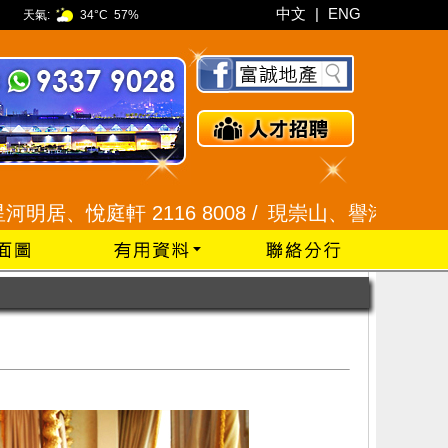
中文
|
ENG
天氣:
34°C
57%
悅庭軒 2116 8008 /
現崇山、譽港灣 2345 9926 