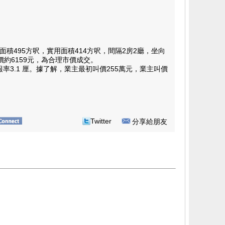
95方呎，實用面積414方呎，間隔2房2廳，坐向
價約6159元，為合理市價成交。
3.1 厘。據了解，業主最初叫價255萬元，業主叫價
Twitter
分享給朋友