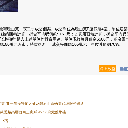
山苑一宗二手成交個案。成交單位為瓊山苑E座低層4室，單位建築面積4
以建築面積計算，折合平均呎價約5151元；以實用面積計算，折合平均呎
租約)購入上述單位作投資用途。單位現收每月租金6500元，租金回報率
價150萬元入市，持貨約3年，成交帳面賺105萬元，單位升值約70%。
網上放盤
正式開業 進一步提升黃大仙及鑽石山區物業代理服務網絡
雲山慈愛苑高層西南三房戶 493.8萬元獲承接
2.3倍