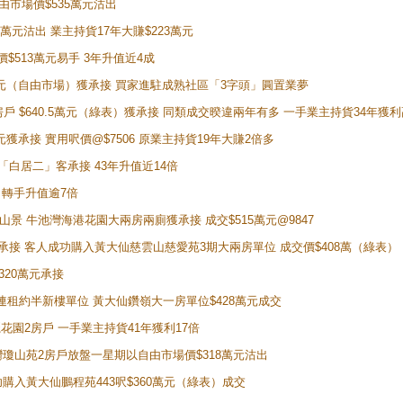
自由市場價$535萬元沽出
5萬元沽出 業主持貨17年大賺$223萬元
價$513萬元易手 3年升值近4成
398萬元（自由市場）獲承接 買家進駐成熟社區「3字頭」圓置業夢
房戶 $640.5萬元（綠表）獲承接 同類成交暌違兩年有多 一手業主持貨34年獲利
萬元獲承接 實用呎價@$7506 原業主持貨19年大賺2倍多
 獲「白居二」客承接 43年升值近14倍
年 轉手升值逾7倍
子山景 牛池灣海港花園大兩房兩廁獲承接 成交$515萬元@9847
天即獲承接 客人成功購入黃大仙慈雲山慈愛苑3期大兩房單位 成交價$408萬（綠表）
320萬元承接
購入連租約半新樓單位 黃大仙鑽嶺大一房單位$428萬元成交
新麗花園2房戶 一手業主持貨41年獲利17倍
牛池灣瓊山苑2房戶放盤一星期以自由市場價$318萬元沽出
成功購入黃大仙鵬程苑443呎$360萬元（綠表）成交