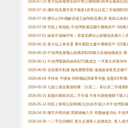
2026-07-23 黄大仙居屋慈安苑罕有已補地價2房單位最新以
2026-07-16 瓊軒苑高層市景戶最新1房單位以居二市場價$33
2026-07-09 鑽石山3年樓齡居屋王啟翔苑高層1房 最新以綠表
2026-07-08 市區上車熱點 牛池灣新麗花園中層兩房戶 
2026-07-01 綠表市場極罕有！居屋皇鑽石山龍蟠苑高層大三
2026-06-26 黃大仙上車首選 萬年戲院大廈中層兩房戶 325
2026-06-18 牛池灣居屋瓊山苑兩房$268萬元未補地價成交
2026-06-11 牛池灣瓊麗苑綠表$270萬成交 一手業主持貨36
2026-06-05 全區最筍私樓 極高層雙景觀 遠挑維港夜景及獅
2026-06-04 手快有 手慢無 同時幾組買家爭筍盤 放盤9
2026-05-28 九龍公屋皇鳳德邨獲「白居二」客以居二市場價$
2026-05-15 新盤向隅客回流二手市場 年青夫婦無樓睇下
2026-05-14 同區上車客以$388萬元(自由市場)入市牛池灣
2026-04-30 樓市升勢持續 買家積極入市 荀盤極速消化 
2026-04-28 一二手交頭暢旺 業主反價客人追價成交 客人