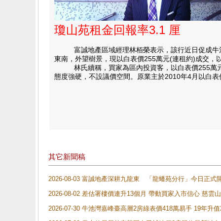
瓊山苑租金回報率3.1 厘
富誠地產區域經理林栢榮表示，該行近日促成牛池灣瓊
東南，外望樹景，現以白表價255萬元(連租約)成交，
林氏續稱，買家為區內投資客，以白表價255萬元(連
態度強硬，不設議價空間。原業主於2010年4月以白表
其它新聞稿
2026-08-03 富誠地產深耕九龍東 「龍蟠苑分行」今日
2026-08-02 差估署樓價連升13個月 帶動買家入市信心 慈
2026-07-30 牛池灣嘉峰臺高層2房綠表價418萬易手 19年升值