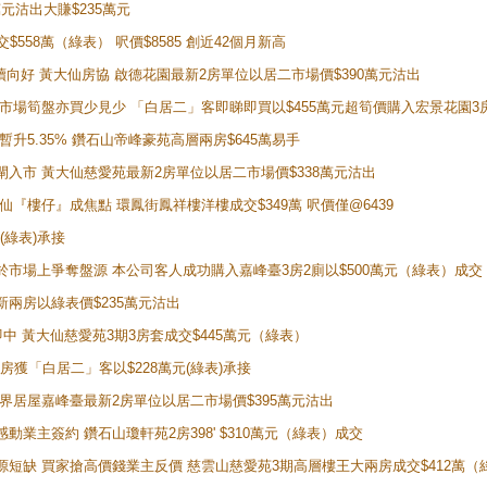
萬元沽出大賺$235萬元
交$558萬（綠表） 呎價$8585 創近42個月新高
勢繼續向好 黃大仙房協 啟德花園最新2房單位以居二市場價$390萬元沽出
 二手市場筍盤亦買少見少 「白居二」客即睇即買以$455萬元超筍價購入宏景花園3
年暫升5.35% 鑽石山帝峰豪苑高層兩房$645萬易手
續搶閘入市 黃大仙慈愛苑最新2房單位以居二市場價$338萬元沽出
黃大仙『樓仔』成焦點 環鳳街鳳祥樓洋樓成交$349萬 呎價僅@6439
(綠表)承接
二客於市場上爭奪盤源 本公司客人成功購入嘉峰臺3房2廁以$500萬元（綠表）成交
最新兩房以綠表價$235萬元沽出
即中 黃大仙慈愛苑3期3房套成交$445萬元（綠表）
新兩房獲「白居二」客以$228萬元(綠表)承接
灣新世界居屋嘉峰臺最新2房單位以居二市場價$395萬元沽出
感動業主簽約 鑽石山瓊軒苑2房398' $310萬元（綠表）成交
表盤源短缺 買家搶高價錢業主反價 慈雲山慈愛苑3期高層樓王大兩房成交$412萬