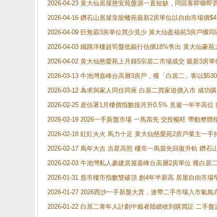
2026-04-23 黃大仙居屋慈安苑盤源一直短缺，同區客即睇
2026-04-16 鑽石山居屋皇龍蟠苑最新2房單位以自由市場價$
2026-04-09 巨無霸3房單位買少見少 黃大仙盈福苑3房戶
2026-04-03 鐵路洋樓超筍盤低銀行估價18%售出 黃大仙豪苑大2
2026-04-02 黃大仙慈愛苑上月錄5宗居二市場成交 最新3房單
2026-03-13 牛池灣嘉峰台高層3房戶，獲「白居二」客以$53
2026-03-12 為求與家人同住同座 白居二買家追價入市 成
2026-02-25 差估署1月樓價指數按月升0.5% 見逾一
2026-02-19 2026一手新盤市場 一馬當先 交投暢旺 帶
2026-02-18 紅紅火火 馬力十足 黃大仙慈愛苑2房戶業主一手
2026-02-17 馬年大吉 吉星高照 樓市一馬當先回復升軌 
2026-02-03 牛池灣私人參建居屋嘉峰台高層2房單位 獲白
2026-01-31 股市樓市指數雙破頂 創4年半新高 居屋自由市
2026-01-27 2026西沙一手新盤大賣，連帶二手市場入市
2026-01-22 白居二青年人計劃中籤者陸續收到購買証 二