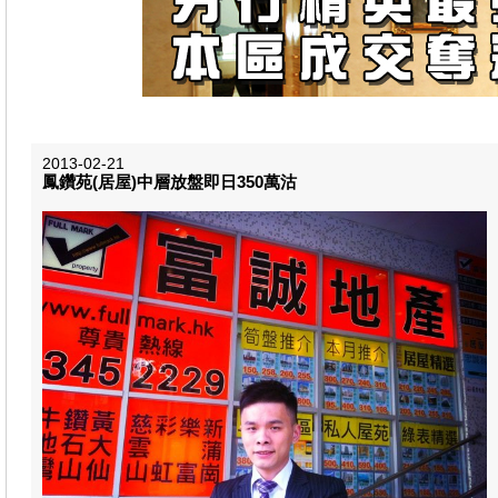
2013-02-21
鳳鑽苑(居屋)中層放盤即日350萬沽