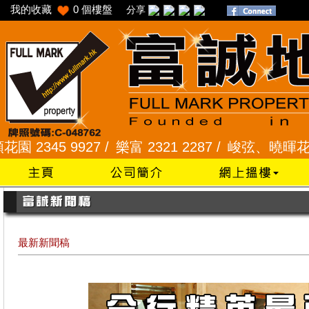
我的收藏
0
個樓盤
分享
45 9927 /
樂富 2321 2287 /
峻弦、曉暉花園 2345
最新新聞稿