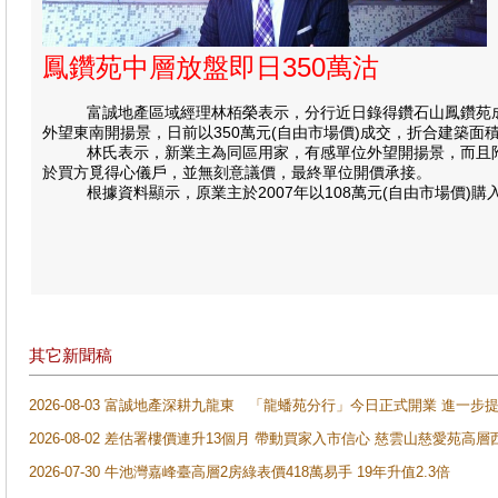
鳳鑽苑中層放盤即日350萬沽
富誠地產區域經理林栢榮表示，分行近日錄得鑽石山鳳鑽苑成交，
外望東南開揚景，日前以350萬元(自由市場價)成交，折合建築面積
林氏表示，新業主為同區用家，有感單位外望開揚景，而且附設
於買方覓得心儀戶，並無刻意議價，最終單位開價承接。
根據資料顯示，原業主於2007年以108萬元(自由市場價)購入
其它新聞稿
2026-08-03 富誠地產深耕九龍東 「龍蟠苑分行」今日正式開業 進
2026-08-02 差估署樓價連升13個月 帶動買家入市信心 慈雲山慈愛苑高層
2026-07-30 牛池灣嘉峰臺高層2房綠表價418萬易手 19年升值2.3倍