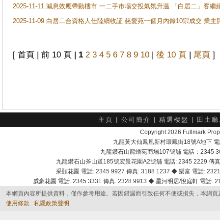
2025-11-11 減息效應帶動樓市 一二手市場交投氣氛升温 「白居二」
2025-11-09 白居二合資格人仕陸續收証 慈愛苑一個月內錄10宗成交 業
[ 首頁 | 前 10 頁 |
1
2
3
4
5
6
7
8
9
10
|
後 10 頁
|
尾頁
]
主頁
|
公司簡介
|
精選樓盤
|
田土廳
Copyright 2026 Fullmark 
九龍黃大仙鳳凰新村環鳳街18號A地下 電話：232
九龍鑽石山龍蟠苑商場107號舖 電話：2345 303
九龍鑽石山斧山道185號宏景花園A2號舖 電話: 2345 2229 傳真: 
采頣花園 電話: 2345 9927 傳真: 3188 1237 ◆ 樂富 電話: 2321 
威豪花園 電話: 2345 3331 傳真: 2328 9913 ◆ 星河明居/悅庭軒 電話: 2116
本網頁內容所提供資料，僅作參考用途。若因錯漏而引致任何不便或損失，本網頁
使用條款
私隱政策聲明