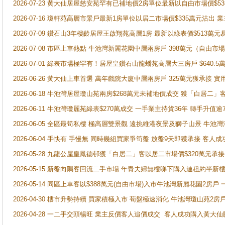
2026-07-23 黄大仙居屋慈安苑罕有已補地價2房單位最新以自由市場價$5
2026-07-16 瓊軒苑高層市景戶最新1房單位以居二市場價$335萬元沽出 業
2026-07-09 鑽石山3年樓齡居屋王啟翔苑高層1房 最新以綠表價$513萬元
2026-07-08 市區上車熱點 牛池灣新麗花園中層兩房戶 398萬元（自
2026-07-01 綠表市場極罕有！居屋皇鑽石山龍蟠苑高層大三房戶 $640
2026-06-26 黃大仙上車首選 萬年戲院大廈中層兩房戶 325萬元獲承接 實
2026-06-18 牛池灣居屋瓊山苑兩房$268萬元未補地價成交 獲「白居二」
2026-06-11 牛池灣瓊麗苑綠表$270萬成交 一手業主持貨36年 轉手升值逾
2026-06-05 全區最筍私樓 極高層雙景觀 遠挑維港夜景及獅子山景 牛池
2026-06-04 手快有 手慢無 同時幾組買家爭筍盤 放盤9天即獲承接 
2026-05-28 九龍公屋皇鳳德邨獲「白居二」客以居二市場價$320萬元承接
2026-05-15 新盤向隅客回流二手市場 年青夫婦無樓睇下購入連租約半新
2026-05-14 同區上車客以$388萬元(自由市場)入市牛池灣新麗花園2房戶
2026-04-30 樓市升勢持續 買家積極入市 荀盤極速消化 牛池灣瓊山苑2
2026-04-28 一二手交頭暢旺 業主反價客人追價成交 客人成功購入黃大仙