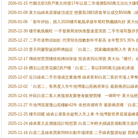
2026-01-15 竹園北邨3房戶業主持貨17年以居二市場價$260萬元沽出大賺$
2026-01-08 黃大仙綠表居屋破頂成交 慈愛苑3期3房套單位成交$558萬（
2026-01-06 「新年伊始」踏入2026樓市氣氛承接年尾旺勢繼續向好 
2025-12-30 樓市氣氛暢旺 一手發展商加快推盤速度清貨 二手市場筍
2025-12-27 二手市道勢頭如虹 代理領先指數創年半新高 全年暫升5.35
2025-12-23 普天同慶聖誕節即將臨近 「白居二」買家繼續搶閘入市 黃
2025-12-17 傳統智慧買樓收租磚頭保值 投資者四出掃貨 黃大仙『樓仔』
2025-12-16 鑽石山宏景花園2房戶獲「白居二」客以$380萬元(綠表)承接
2025-12-07 近日綠表二手市場成交量激增 綠表客和白居二客於市場上
2025-12-02 「白居二」客再度入市牛池灣瓊山苑兩房單位 最新兩房以綠表
2025-12-01 外區白居二客人來搵朋友聚會食飯變買樓 一睇即中 黃大仙
2025-11-27 牛池灣居屋瓊山苑樓齢42年 依然有價有市 最新兩房獲「白居
2025-11-25 樓市回暖 綠表公屋客亦趁勢入市上車 牛池灣新世界居屋嘉
2025-11-24 綠表業主反價搵扭計唔想賣 白居二年輕夫婦誠意感動業主簽約 
2025-11-16 白居二及綠表買家同時出動市場掃貨 二手綠表盤源短缺 