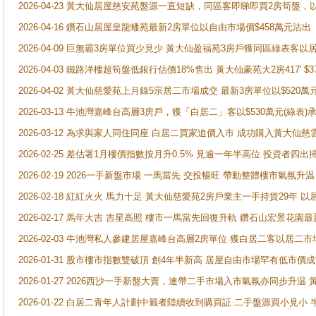
2026-04-23 黃大仙居屋慈安苑盤源一直短缺，同區客即睇即買2房筍盤，
2026-04-16 鑽石山居屋皇龍蟠苑最新2房單位以自由市場價$458萬元沽出
2026-04-09 巨無霸3房單位買少見少 黃大仙盈福苑3房戶獲同區綠表客以
2026-04-03 鐵路洋樓超筍盤低銀行估價18%售出 黃大仙豪苑大2房417' $
2026-04-02 黃大仙慈愛苑上月錄5宗居二市場成交 最新3房單位以$520萬
2026-03-13 牛池灣嘉峰台高層3房戶，獲「白居二」客以$530萬元(綠表)
2026-03-12 為求與家人同住同座 白居二買家追價入市 成功購入黃大仙
2026-02-25 差估署1月樓價指數按月升0.5% 見逾一年半高位 投資
2026-02-19 2026一手新盤市場 一馬當先 交投暢旺 帶動整體樓市氣氛
2026-02-18 紅紅火火 馬力十足 黃大仙慈愛苑2房戶業主一手持貨29年 以
2026-02-17 馬年大吉 吉星高照 樓市一馬當先回復升軌 鑽石山宏景花園
2026-02-03 牛池灣私人參建居屋嘉峰台高層2房單位 獲白居二客以居二市
2026-01-31 股市樓市指數雙破頂 創4年半新高 居屋自由市場罕有低市價
2026-01-27 2026西沙一手新盤大賣，連帶二手市場入市氣氛亦同步升
2026-01-22 白居二青年人計劃中籤者陸續收到購買証 二手盤源買小見小