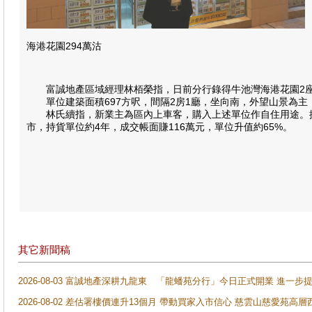
海港花園294萬沽
富誠地產區域經理林栢榮指，日前分行錄得牛池灣海港花園2座
單位建築面積697方呎，間隔2房1廳，坐向南，外望山景為主，以
林氏續指，新業主為區內上車客，購入上述單位作自住用途。據了解，
市，持貨單位約4年，成交帳面賺116萬元，單位升值約65%。
其它新聞稿
2026-08-03 富誠地產深耕九龍東 「龍蟠苑分行」今日正式開業 進
2026-08-02 差估署樓價連升13個月 帶動買家入市信心 慈雲山慈愛苑高層