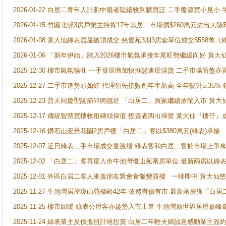
2026-01-22 白居二青年人計劃中籤者陸續收到購買証 二手盤源買小見小
2026-01-15 竹園北邨3房戶業主持貨17年以居二市場價$260萬元沽出大賺$
2026-01-08 黃大仙綠表居屋破頂成交 慈愛苑3期3房套單位成交$558萬（
2026-01-06 「新年伊始」踏入2026樓市氣氛承接年尾旺勢繼續向好 
2025-12-30 樓市氣氛暢旺 一手發展商加快推盤速度清貨 二手市場筍
2025-12-27 二手市道勢頭如虹 代理領先指數創年半新高 全年暫升5.35
2025-12-23 普天同慶聖誕節即將臨近 「白居二」買家繼續搶閘入市 黃
2025-12-17 傳統智慧買樓收租磚頭保值 投資者四出掃貨 黃大仙『樓仔』
2025-12-16 鑽石山宏景花園2房戶獲「白居二」客以$380萬元(綠表)承接
2025-12-07 近日綠表二手市場成交量激增 綠表客和白居二客於市場上
2025-12-02 「白居二」客再度入市牛池灣瓊山苑兩房單位 最新兩房以綠表
2025-12-01 外區白居二客人來搵朋友聚會食飯變買樓 一睇即中 黃大仙
2025-11-27 牛池灣居屋瓊山苑樓齢42年 依然有價有市 最新兩房獲「白居
2025-11-25 樓市回暖 綠表公屋客亦趁勢入市上車 牛池灣新世界居屋嘉
2025-11-24 綠表業主反價搵扭計唔想賣 白居二年輕夫婦誠意感動業主簽約 