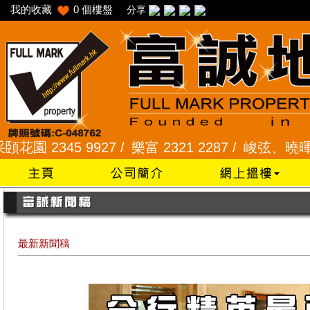
我的收藏
0
個樓盤
分享
2345 9927 /
樂富 2321 2287 /
峻弦、曉暉花園 234
最新新聞稿