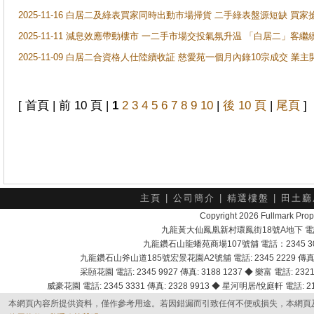
2025-11-16 白居二及綠表買家同時出動市場掃貨 二手綠表盤源短缺 
2025-11-11 減息效應帶動樓市 一二手市場交投氣氛升温 「白居二」
2025-11-09 白居二合資格人仕陸續收証 慈愛苑一個月內錄10宗成交 業
[ 首頁 | 前 10 頁 |
1
2
3
4
5
6
7
8
9
10
|
後 10 頁
|
尾頁
]
主頁
|
公司簡介
|
精選樓盤
|
田土廳
Copyright 2026 Fullmark 
九龍黃大仙鳳凰新村環鳳街18號A地下 電話：232
九龍鑽石山龍蟠苑商場107號舖 電話：2345 303
九龍鑽石山斧山道185號宏景花園A2號舖 電話: 2345 2229 傳真: 
采頣花園 電話: 2345 9927 傳真: 3188 1237 ◆ 樂富 電話: 2321 
威豪花園 電話: 2345 3331 傳真: 2328 9913 ◆ 星河明居/悅庭軒 電話: 2116
本網頁內容所提供資料，僅作參考用途。若因錯漏而引致任何不便或損失，本網頁