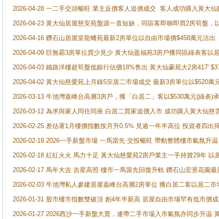
2026-04-28 一二手交頭暢旺 業主反價客人追價成交 客人成功購入黃大仙
2026-04-23 黃大仙居屋慈安苑盤源一直短缺，同區客即睇即買2房筍盤，
2026-04-16 鑽石山居屋皇龍蟠苑最新2房單位以自由市場價$458萬元沽出
2026-04-09 巨無霸3房單位買少見少 黃大仙盈福苑3房戶獲同區綠表客以
2026-04-03 鐵路洋樓超筍盤低銀行估價18%售出 黃大仙豪苑大2房417' $
2026-04-02 黃大仙慈愛苑上月錄5宗居二市場成交 最新3房單位以$520萬
2026-03-13 牛池灣嘉峰台高層3房戶，獲「白居二」客以$530萬元(綠表)
2026-03-12 為求與家人同住同座 白居二買家追價入市 成功購入黃大仙
2026-02-25 差估署1月樓價指數按月升0.5% 見逾一年半高位 投資
2026-02-19 2026一手新盤市場 一馬當先 交投暢旺 帶動整體樓市氣氛
2026-02-18 紅紅火火 馬力十足 黃大仙慈愛苑2房戶業主一手持貨29年 以
2026-02-17 馬年大吉 吉星高照 樓市一馬當先回復升軌 鑽石山宏景花園
2026-02-03 牛池灣私人參建居屋嘉峰台高層2房單位 獲白居二客以居二市
2026-01-31 股市樓市指數雙破頂 創4年半新高 居屋自由市場罕有低市價
2026-01-27 2026西沙一手新盤大賣，連帶二手市場入市氣氛亦同步升