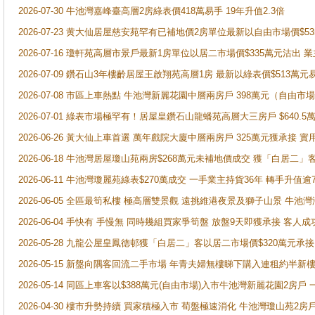
2026-07-30 牛池灣嘉峰臺高層2房綠表價418萬易手 19年升值2.3倍
2026-07-23 黄大仙居屋慈安苑罕有已補地價2房單位最新以自由市場價$5
2026-07-16 瓊軒苑高層市景戶最新1房單位以居二市場價$335萬元沽出 業
2026-07-09 鑽石山3年樓齡居屋王啟翔苑高層1房 最新以綠表價$513萬元
2026-07-08 市區上車熱點 牛池灣新麗花園中層兩房戶 398萬元（自
2026-07-01 綠表市場極罕有！居屋皇鑽石山龍蟠苑高層大三房戶 $640
2026-06-26 黃大仙上車首選 萬年戲院大廈中層兩房戶 325萬元獲承接 實
2026-06-18 牛池灣居屋瓊山苑兩房$268萬元未補地價成交 獲「白居二」
2026-06-11 牛池灣瓊麗苑綠表$270萬成交 一手業主持貨36年 轉手升值逾
2026-06-05 全區最筍私樓 極高層雙景觀 遠挑維港夜景及獅子山景 牛池
2026-06-04 手快有 手慢無 同時幾組買家爭筍盤 放盤9天即獲承接 
2026-05-28 九龍公屋皇鳳德邨獲「白居二」客以居二市場價$320萬元承接
2026-05-15 新盤向隅客回流二手市場 年青夫婦無樓睇下購入連租約半新
2026-05-14 同區上車客以$388萬元(自由市場)入市牛池灣新麗花園2房戶
2026-04-30 樓市升勢持續 買家積極入市 荀盤極速消化 牛池灣瓊山苑2