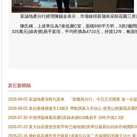
富誠地產分行經理陳錫金表示，市場錄得新蒲崗采頤花園三房戶
陳氏稱，上述單位為7座低層C室，面積690平方呎，3房2廳間隔，
325萬元(綠表價)易手套現，平均呎價為4710元，持貨12年，帳面
其它新聞稿
2026-08-03 富誠地產深耕九龍東 「龍蟠苑分行」今日正式開業 進
2026-08-02 差估署樓價連升13個月 帶動買家入市信心 慈雲山慈愛苑高層
2026-07-30 牛池灣嘉峰臺高層2房綠表價418萬易手 19年升值2.3倍
2026-07-23 黄大仙居屋慈安苑罕有已補地價2房單位最新以自由市場價$5
2026-07-16 瓊軒苑高層市景戶最新1房單位以居二市場價$335萬元沽出 業