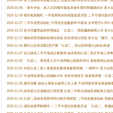
2026-01-08 黃大仙綠表居屋破頂成交 慈愛苑3期3房套單位成交$558萬（
2026-01-06 「新年伊始」踏入2026樓市氣氛承接年尾旺勢繼續向好 
2025-12-30 樓市氣氛暢旺 一手發展商加快推盤速度清貨 二手市場筍
2025-12-27 二手市道勢頭如虹 代理領先指數創年半新高 全年暫升5.35
2025-12-23 普天同慶聖誕節即將臨近 「白居二」買家繼續搶閘入市 黃
2025-12-17 傳統智慧買樓收租磚頭保值 投資者四出掃貨 黃大仙『樓仔』
2025-12-16 鑽石山宏景花園2房戶獲「白居二」客以$380萬元(綠表)承接
2025-12-07 近日綠表二手市場成交量激增 綠表客和白居二客於市場上
2025-12-02 「白居二」客再度入市牛池灣瓊山苑兩房單位 最新兩房以綠表
2025-12-01 外區白居二客人來搵朋友聚會食飯變買樓 一睇即中 黃大仙
2025-11-27 牛池灣居屋瓊山苑樓齢42年 依然有價有市 最新兩房獲「白居
2025-11-25 樓市回暖 綠表公屋客亦趁勢入市上車 牛池灣新世界居屋嘉
2025-11-24 綠表業主反價搵扭計唔想賣 白居二年輕夫婦誠意感動業主簽約 
2025-11-16 白居二及綠表買家同時出動市場掃貨 二手綠表盤源短缺 
2025-11-11 減息效應帶動樓市 一二手市場交投氣氛升温 「白居二」