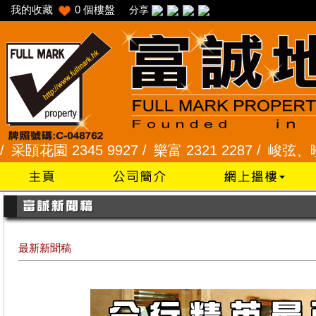
我的收藏
0
個樓盤
分享
園 2345 9927 /
樂富 2321 2287 /
峻弦、曉暉花園 2
最新新聞稿