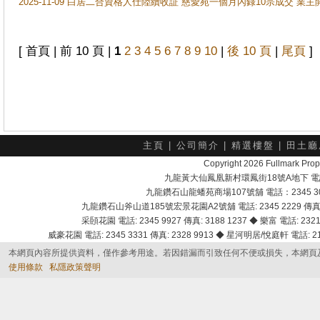
2025-11-09 白居二合資格人仕陸續收証 慈愛苑一個月內錄10宗成交 業
[ 首頁 | 前 10 頁 |
1
2
3
4
5
6
7
8
9
10
|
後 10 頁
|
尾頁
]
主頁
|
公司簡介
|
精選樓盤
|
田土廳
Copyright 2026 Fullmark 
九龍黃大仙鳳凰新村環鳳街18號A地下 電話：232
九龍鑽石山龍蟠苑商場107號舖 電話：2345 303
九龍鑽石山斧山道185號宏景花園A2號舖 電話: 2345 2229 傳真: 
采頣花園 電話: 2345 9927 傳真: 3188 1237 ◆ 樂富 電話: 2321 
威豪花園 電話: 2345 3331 傳真: 2328 9913 ◆ 星河明居/悅庭軒 電話: 2116
本網頁內容所提供資料，僅作參考用途。若因錯漏而引致任何不便或損失，本網頁
使用條款
私隱政策聲明