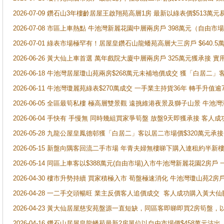
2026-07-09 鑽石山3年樓齡居屋王啟翔苑高層1房 最新以綠表價$513萬元
2026-07-08 市區上車熱點 牛池灣新麗花園中層兩房戶 398萬元（自
2026-07-01 綠表市場極罕有！居屋皇鑽石山龍蟠苑高層大三房戶 $640
2026-06-26 黃大仙上車首選 萬年戲院大廈中層兩房戶 325萬元獲承接 實
2026-06-18 牛池灣居屋瓊山苑兩房$268萬元未補地價成交 獲「白居二」
2026-06-11 牛池灣瓊麗苑綠表$270萬成交 一手業主持貨36年 轉手升值逾
2026-06-05 全區最筍私樓 極高層雙景觀 遠挑維港夜景及獅子山景 牛池
2026-06-04 手快有 手慢無 同時幾組買家爭筍盤 放盤9天即獲承接 
2026-05-28 九龍公屋皇鳳德邨獲「白居二」客以居二市場價$320萬元承接
2026-05-15 新盤向隅客回流二手市場 年青夫婦無樓睇下購入連租約半新
2026-05-14 同區上車客以$388萬元(自由市場)入市牛池灣新麗花園2房戶
2026-04-30 樓市升勢持續 買家積極入市 荀盤極速消化 牛池灣瓊山苑2
2026-04-28 一二手交頭暢旺 業主反價客人追價成交 客人成功購入黃大仙
2026-04-23 黃大仙居屋慈安苑盤源一直短缺，同區客即睇即買2房筍盤，
2026-04-16 鑽石山居屋皇龍蟠苑最新2房單位以自由市場價$458萬元沽出