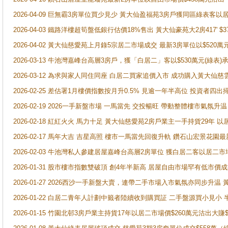
2026-04-09 巨無霸3房單位買少見少 黃大仙盈福苑3房戶獲同區綠表客以
2026-04-03 鐵路洋樓超筍盤低銀行估價18%售出 黃大仙豪苑大2房417' $
2026-04-02 黃大仙慈愛苑上月錄5宗居二市場成交 最新3房單位以$520萬
2026-03-13 牛池灣嘉峰台高層3房戶，獲「白居二」客以$530萬元(綠表)
2026-03-12 為求與家人同住同座 白居二買家追價入市 成功購入黃大仙
2026-02-25 差估署1月樓價指數按月升0.5% 見逾一年半高位 投資
2026-02-19 2026一手新盤市場 一馬當先 交投暢旺 帶動整體樓市氣氛
2026-02-18 紅紅火火 馬力十足 黃大仙慈愛苑2房戶業主一手持貨29年 以
2026-02-17 馬年大吉 吉星高照 樓市一馬當先回復升軌 鑽石山宏景花園
2026-02-03 牛池灣私人參建居屋嘉峰台高層2房單位 獲白居二客以居二市
2026-01-31 股市樓市指數雙破頂 創4年半新高 居屋自由市場罕有低市價
2026-01-27 2026西沙一手新盤大賣，連帶二手市場入市氣氛亦同步升
2026-01-22 白居二青年人計劃中籤者陸續收到購買証 二手盤源買小見小
2026-01-15 竹園北邨3房戶業主持貨17年以居二市場價$260萬元沽出大賺$