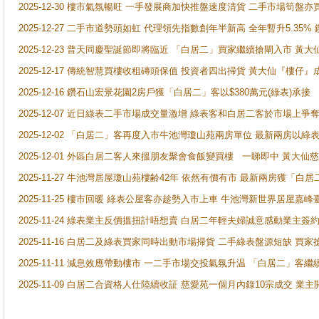
2025-12-30 樓市氣氛暢旺 一手發展商加快推盤速度清貨 二手市場筍
2025-12-27 二手市道勢頭如虹 代理領先指數創年半新高 全年暫升5.35
2025-12-23 普天同慶聖誕節即將臨近 「白居二」買家繼續搶閘入市 黃
2025-12-17 傳統智慧買樓收租磚頭保值 投資者四出掃貨 黃大仙『樓仔』
2025-12-16 鑽石山宏景花園2房戶獲「白居二」客以$380萬元(綠表)承接
2025-12-07 近日綠表二手市場成交量激增 綠表客和白居二客於市場上
2025-12-02 「白居二」客再度入市牛池灣瓊山苑兩房單位 最新兩房以綠表
2025-12-01 外區白居二客人來搵朋友聚會食飯變買樓 一睇即中 黃大仙
2025-11-27 牛池灣居屋瓊山苑樓齢42年 依然有價有市 最新兩房獲「白居
2025-11-25 樓市回暖 綠表公屋客亦趁勢入市上車 牛池灣新世界居屋嘉
2025-11-24 綠表業主反價搵扭計唔想賣 白居二年輕夫婦誠意感動業主簽約 
2025-11-16 白居二及綠表買家同時出動市場掃貨 二手綠表盤源短缺 
2025-11-11 減息效應帶動樓市 一二手市場交投氣氛升温 「白居二」
2025-11-09 白居二合資格人仕陸續收証 慈愛苑一個月內錄10宗成交 業