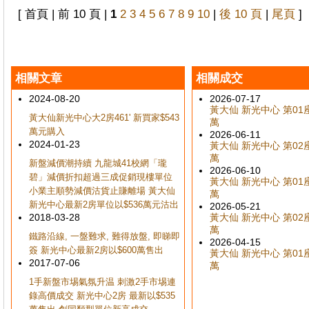
[ 首頁 | 前 10 頁 |
1
2
3
4
5
6
7
8
9
10
|
後 10 頁
|
尾頁
]
相關文章
相關成交
2024-08-20
2026-07-17
黃大仙 新光中心 第01座 
黃大仙新光中心大2房461' 新買家$543
萬
萬元購入
2026-06-11
2024-01-23
黃大仙 新光中心 第02座 
萬
新盤減價潮持續 九龍城41校網「瓏
2026-06-10
碧」減價折扣超過三成促銷現樓單位
黃大仙 新光中心 第01座 
小業主順勢減價沽貨止賺離場 黃大仙
萬
新光中心最新2房單位以$536萬元沽出
2026-05-21
2018-03-28
黃大仙 新光中心 第02座 
萬
鐵路沿線, 一盤難求, 難得放盤, 即睇即
2026-04-15
簽 新光中心最新2房以$600萬售出
黃大仙 新光中心 第01座 
2017-07-06
萬
1手新盤市埸氣氛升温 刺激2手市埸連
錄高價成交 新光中心2房 最新以$535