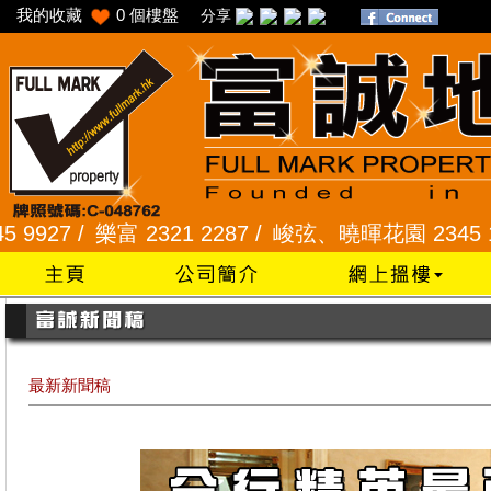
我的收藏
0
個樓盤
分享
富 2321 2287 /
峻弦、曉暉花園 2345 1286 /
威豪花
最新新聞稿