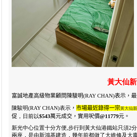
黃大仙新光
富誠地產高級物業顧問陳駿明(RAY CHAN)表示
，最
陳駿明(RAY CHAN)表示
，
市場
最近錄得一宗
黃大仙
促
，日前以
$543
萬元
成交
，
實用呎價
@11779
元。
新光中心位置十分方便,步行到黃大仙港鐵站只須2
兩座，是由新鴻基建造，幾年前都做了大維修及大