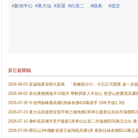
#
新光中心
#
黃大仙
#
居屋
#
白居二
#
綠表
#
成交
其它新聞稿
2026-08-03 富誠地產深耕九龍東 「龍蟠苑分行」今日正式開業 進
2026-08-02 差估署樓價連升13個月 帶動買家入市信心 慈雲山慈愛苑高層
2026-07-30 牛池灣嘉峰臺高層2房綠表價418萬易手 19年升值2.3倍
2026-07-23 黄大仙居屋慈安苑罕有已補地價2房單位最新以自由市場價$5
2026-07-16 瓊軒苑高層市景戶最新1房單位以居二市場價$335萬元沽出 業
2026-07-09 鑽石山3年樓齡居屋王啟翔苑高層1房 最新以綠表價$513萬元