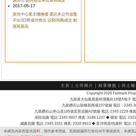
萬售出 創同類型單位新高成交
2017-05-17
新光中心業主樓換樓 委託本公司放盤
不出3日即成功售出 以$530萬成交 創
屋苑新高
主頁
|
公司簡介
|
精選樓盤
|
田土廳
Copyright 2026 Fullmark 
九龍黃大仙鳳凰新村環鳳街18號A地下 電話：232
九龍鑽石山龍蟠苑商場107號舖 電話：2345 303
九龍鑽石山斧山道185號宏景花園A2號舖 電話: 2345 2229 傳真: 
采頣花園 電話: 2345 9927 傳真: 3188 1237 ◆ 樂富 電話: 2321 
威豪花園 電話: 2345 3331 傳真: 2328 9913 ◆ 星河明居/悅庭軒 電話: 2116
本網頁內容所提供資料，僅作參考用途。若因錯漏而引致任何不便或損失，本網頁