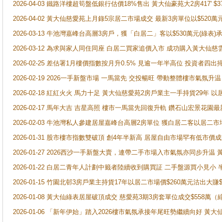
2026-04-03 鐵路洋樓超筍盤低銀行估價18%售出 黃大仙豪苑大2房417' $
2026-04-02 黃大仙慈愛苑上月錄5宗居二市場成交 最新3房單位以$520萬
2026-03-13 牛池灣嘉峰台高層3房戶，獲「白居二」客以$530萬元(綠表)
2026-03-12 為求與家人同住同座 白居二買家追價入市 成功購入黃大仙
2026-02-25 差估署1月樓價指數按月升0.5% 見逾一年半高位 投資
2026-02-19 2026一手新盤市場 一馬當先 交投暢旺 帶動整體樓市氣氛
2026-02-18 紅紅火火 馬力十足 黃大仙慈愛苑2房戶業主一手持貨29年 以
2026-02-17 馬年大吉 吉星高照 樓市一馬當先回復升軌 鑽石山宏景花園
2026-02-03 牛池灣私人參建居屋嘉峰台高層2房單位 獲白居二客以居二市
2026-01-31 股市樓市指數雙破頂 創4年半新高 居屋自由市場罕有低市價
2026-01-27 2026西沙一手新盤大賣，連帶二手市場入市氣氛亦同步升
2026-01-22 白居二青年人計劃中籤者陸續收到購買証 二手盤源買小見小
2026-01-15 竹園北邨3房戶業主持貨17年以居二市場價$260萬元沽出大賺$
2026-01-08 黃大仙綠表居屋破頂成交 慈愛苑3期3房套單位成交$558萬（
2026-01-06 「新年伊始」踏入2026樓市氣氛承接年尾旺勢繼續向好 