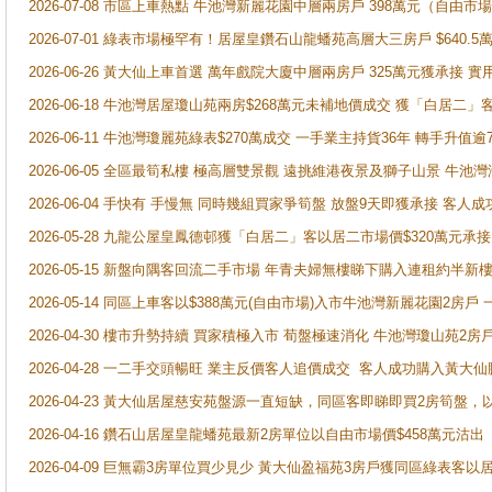
2026-07-08 市區上車熱點 牛池灣新麗花園中層兩房戶 398萬元（自
2026-07-01 綠表市場極罕有！居屋皇鑽石山龍蟠苑高層大三房戶 $640
2026-06-26 黃大仙上車首選 萬年戲院大廈中層兩房戶 325萬元獲承接 實
2026-06-18 牛池灣居屋瓊山苑兩房$268萬元未補地價成交 獲「白居二」
2026-06-11 牛池灣瓊麗苑綠表$270萬成交 一手業主持貨36年 轉手升值逾
2026-06-05 全區最筍私樓 極高層雙景觀 遠挑維港夜景及獅子山景 牛池
2026-06-04 手快有 手慢無 同時幾組買家爭筍盤 放盤9天即獲承接 
2026-05-28 九龍公屋皇鳳德邨獲「白居二」客以居二市場價$320萬元承接
2026-05-15 新盤向隅客回流二手市場 年青夫婦無樓睇下購入連租約半新
2026-05-14 同區上車客以$388萬元(自由市場)入市牛池灣新麗花園2房戶
2026-04-30 樓市升勢持續 買家積極入市 荀盤極速消化 牛池灣瓊山苑2
2026-04-28 一二手交頭暢旺 業主反價客人追價成交 客人成功購入黃大仙
2026-04-23 黃大仙居屋慈安苑盤源一直短缺，同區客即睇即買2房筍盤，
2026-04-16 鑽石山居屋皇龍蟠苑最新2房單位以自由市場價$458萬元沽出
2026-04-09 巨無霸3房單位買少見少 黃大仙盈福苑3房戶獲同區綠表客以