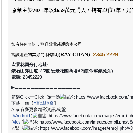
原業主於
2021
年
以
$659
萬元購入
，持有單位
3
年，是
如有任何查詢，歡迎致電或親臨本公司
：
(RAY CHAN)
2345 2229
富誠地產
物業顧問
-陳駿明
宏景花園分行地址:
鑽石山斧山道185號 宏景花園商場A2舖(帝峯豪苑旁)
電話: 23452229
▶
⚊⚊⚊⚊⚊⚊⚊⚊⚊⚊⚊⚊⚊⚊⚊⚊⚊
筍盤
Click
一
Click,
睇一睇
下載一個【
#
富誠地產
】
App
有齊更多精彩資訊
.
筍盤
-----
(
#
Android
)
(
#
los
)
☆
緊貼