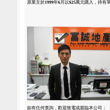
原業主於
1999
年
6
月
以
$25
萬元
購入，持有
如有任何查詢，歡迎致電或親臨本公司：