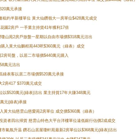
320萬元承接
購入連租約半新樓單位 黃大仙鑽嶺大一房單位$428萬元成交
新麗花園2房戶 一手業主持貨41年獲利17倍
牛池灣瓊山苑2房戶放盤一星期以自由市場價$318萬元沽出
成功購入黃大仙鵬程苑443呎$360萬元（綠表）成交
即買2房筍盤，以居二市場價$440萬元購入
458萬元沽出
獲同區綠表客以居二市場價$520萬元承接
房417' $370萬元成交
位以$520萬元(綠表)沽出 業主持貨17年大賺348萬元
0萬元(綠表)承接
功購入黃大仙慈雲山慈愛苑2房單位 成交價$360萬（綠表）
年半高位 投資者四出掃貨 慈雲山特色大平台洋樓單位遠低銀行估價2成成交
動整體樓市氣氛升温 鑽石山居屋瓊軒苑最新2房單位以$368萬元(綠表)沽出