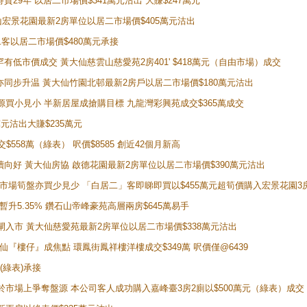
持貨29年 以居二市場價$341萬元沽出 大賺$247萬元
鑽石山宏景花園最新2房單位以居二市場價$405萬元沽出
居二客以居二市場價$480萬元承接
場罕有低市價成交 黃大仙慈雲山慈愛苑2房401' $418萬元（自由市場）成交
氣氛亦同步升温 黃大仙竹園北邨最新2房戶以居二市場價$180萬元沽出
手盤源買小見小 半新居屋成搶購目標 九龍灣彩興苑成交$365萬成交
萬元沽出大賺$235萬元
交$558萬（綠表） 呎價$8585 創近42個月新高
勢繼續向好 黃大仙房協 啟德花園最新2房單位以居二市場價$390萬元沽出
 二手市場筍盤亦買少見少 「白居二」客即睇即買以$455萬元超筍價購入宏景花園3
年暫升5.35% 鑽石山帝峰豪苑高層兩房$645萬易手
續搶閘入市 黃大仙慈愛苑最新2房單位以居二市場價$338萬元沽出
黃大仙『樓仔』成焦點 環鳳街鳳祥樓洋樓成交$349萬 呎價僅@6439
(綠表)承接
二客於市場上爭奪盤源 本公司客人成功購入嘉峰臺3房2廁以$500萬元（綠表）成交