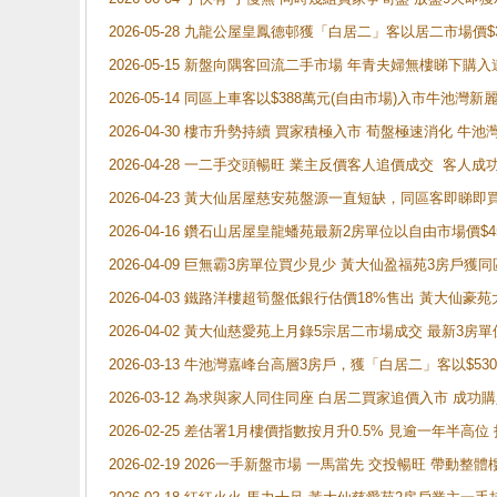
2026-05-28 九龍公屋皇鳳德邨獲「白居二」客以居二市場價$
2026-05-15 新盤向隅客回流二手市場 年青夫婦無樓睇下
2026-05-14 同區上車客以$388萬元(自由市場)入市牛池灣
2026-04-30 樓市升勢持續 買家積極入市 荀盤極速消化 
2026-04-28 一二手交頭暢旺 業主反價客人追價成交 客人
2026-04-23 黃大仙居屋慈安苑盤源一直短缺，同區客即睇
2026-04-16 鑽石山居屋皇龍蟠苑最新2房單位以自由市場價$
2026-04-09 巨無霸3房單位買少見少 黃大仙盈福苑3房戶
2026-04-03 鐵路洋樓超筍盤低銀行估價18%售出 黃大仙豪苑大2
2026-04-02 黃大仙慈愛苑上月錄5宗居二市場成交 最新3房單
2026-03-13 牛池灣嘉峰台高層3房戶，獲「白居二」客以$53
2026-03-12 為求與家人同住同座 白居二買家追價入市 成
2026-02-25 差估署1月樓價指數按月升0.5% 見逾一
2026-02-19 2026一手新盤市場 一馬當先 交投暢旺 帶