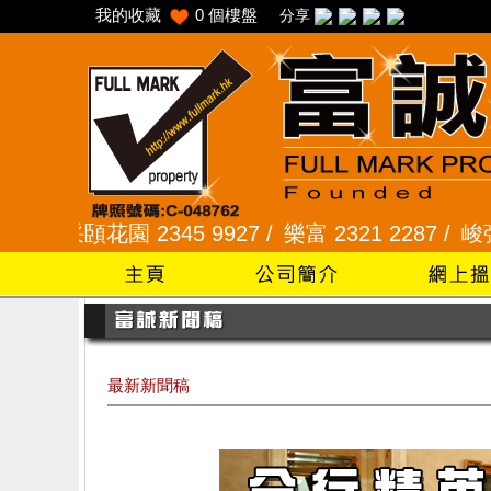
我的收藏
0
個樓盤
分享
花園 2345 9927 /
樂富 2321 2287 /
峻弦、曉暉花園 
最新新聞稿