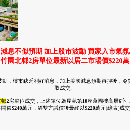
減息不似預期 加上股市波動 買家入市氣
仙竹園北邨
2房單位最新以居二市場價$220
波動
，樓市缺乏利好消息
，加上美國減息預
期再押後
，令
取成交
。
北邨
2
房
單位
成交
，上述
單位為屋苑第
10
座蕙園樓
高
層
6
室
售開價
$240
萬元
，經
雙方議價後最終以
$
220
萬元(綠表)
成交