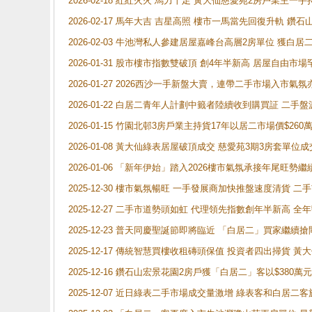
2026-02-18 紅紅火火 馬力十足 黃大仙慈愛苑2房戶業主一手
2026-02-17 馬年大吉 吉星高照 樓市一馬當先回復升軌 
2026-02-03 牛池灣私人參建居屋嘉峰台高層2房單位 獲白
2026-01-31 股市樓市指數雙破頂 創4年半新高 居屋自由市
2026-01-27 2026西沙一手新盤大賣，連帶二手市場入市
2026-01-22 白居二青年人計劃中籤者陸續收到購買証 二
2026-01-15 竹園北邨3房戶業主持貨17年以居二市場價$260
2026-01-08 黃大仙綠表居屋破頂成交 慈愛苑3期3房套單位成
2026-01-06 「新年伊始」踏入2026樓市氣氛承接年尾旺
2025-12-30 樓市氣氛暢旺 一手發展商加快推盤速度清貨
2025-12-27 二手市道勢頭如虹 代理領先指數創年半新高 全
2025-12-23 普天同慶聖誕節即將臨近 「白居二」買家繼
2025-12-17 傳統智慧買樓收租磚頭保值 投資者四出掃貨 
2025-12-16 鑽石山宏景花園2房戶獲「白居二」客以$380萬元
2025-12-07 近日綠表二手市場成交量激增 綠表客和白居