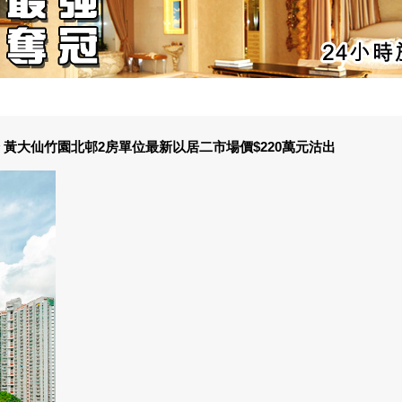
 黃大仙竹園北邨2房單位最新以居二市場價$220萬元沽出