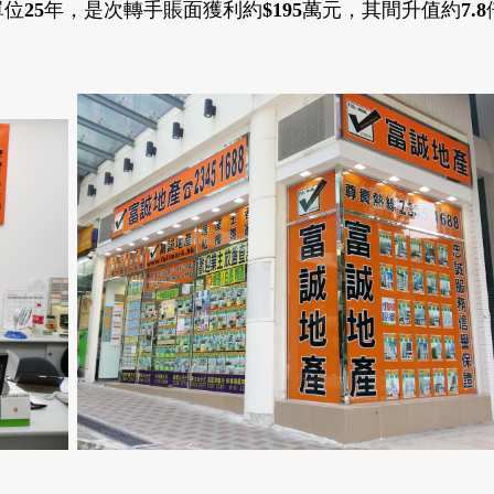
單位
25
年，
是次轉手賬面獲利約
$195
萬元
，其間升值約
7.8