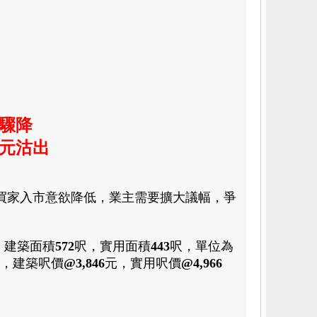
氛驟降
萬元沽出
買家入市意欲降低
，業主需要擴大議幅
，爭
，
建築面積
572
呎
，
實用面積
443
呎
，
單位為
，
建築呎價
@3,846
元
，
實用呎價
@4,966