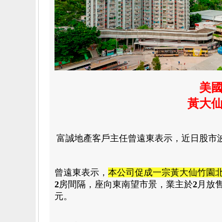
美國
黃大
富誠地產客戶主任曾遠東表示
，近日股市
曾遠東表示，
本公司促成一宗黃大仙竹園
2
房
間隔
，座向東南望市景
，
業主於
2
月放
元
。