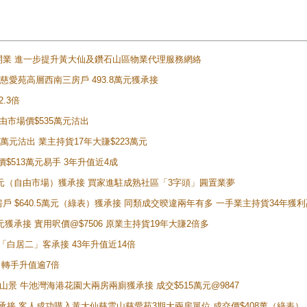
正式開業 進一步提升黃大仙及鑽石山區物業代理服務網絡
雲山慈愛苑高層西南三房戶 493.8萬元獲承接
2.3倍
自由市場價$535萬元沽出
5萬元沽出 業主持貨17年大賺$223萬元
價$513萬元易手 3年升值近4成
398萬元（自由市場）獲承接 買家進駐成熟社區「3字頭」圓置業夢
房戶 $640.5萬元（綠表）獲承接 同類成交暌違兩年有多 一手業主持貨34年獲利
萬元獲承接 實用呎價@$7506 原業主持貨19年大賺2倍多
 獲「白居二」客承接 43年升值近14倍
年 轉手升值逾7倍
子山景 牛池灣海港花園大兩房兩廁獲承接 成交$515萬元@9847
天即獲承接 客人成功購入黃大仙慈雲山慈愛苑3期大兩房單位 成交價$408萬（綠表）