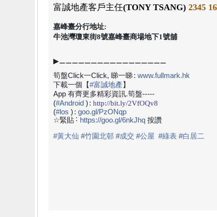
富誠地產
客戶主任
(TONY TSANG)
2345 1
嘉峰臺分行地址:
牛池灣瓊東街8號嘉峰臺商場地下1號舖
▶⚊⚊⚊⚊⚊⚊⚊⚊⚊⚊⚊⚊⚊⚊⚊⚊⚊
筍盤Click一Click, 睇一睇
:
www.fullmark.hk
下載一個【
#
富誠地產
】
App 有齊更多精彩資訊.筍盤-----
(
#
Android
)
:
http://bit.ly/2VfOQv8
(
#
los
)
:
goo.gl/PzONqp
:
☆緊貼
https://goo.gl/6nkJhq
按讚
#黃大仙
#
竹園北邨
#
成交
#
公屋
#
綠表
#
白居二