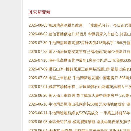
其它新聞稿
2026-08-03 富誠地產深耕九龍東 「龍蟠苑分行」今日
2026-08-02 差估署樓價連升13個月 帶動買家入市信心 慈
2026-07-30 牛池灣嘉峰臺高層2房綠表價418萬易手 19年升值
2026-07-23 黄大仙居屋慈安苑罕有已補地價2房單位最新以
2026-07-16 瓊軒苑高層市景戶最新1房單位以居二市場價$33
2026-07-09 鑽石山3年樓齡居屋王啟翔苑高層1房 最新以綠表
2026-07-08 市區上車熱點 牛池灣新麗花園中層兩房戶 
2026-07-01 綠表市場極罕有！居屋皇鑽石山龍蟠苑高層大三
2026-06-26 黃大仙上車首選 萬年戲院大廈中層兩房戶 325
2026-06-18 牛池灣居屋瓊山苑兩房$268萬元未補地價成交
2026-06-11 牛池灣瓊麗苑綠表$270萬成交 一手業主持貨36
2026-06-05 全區最筍私樓 極高層雙景觀 遠挑維港夜景及獅
2026-06-04 手快有 手慢無 同時幾組買家爭筍盤 放盤9