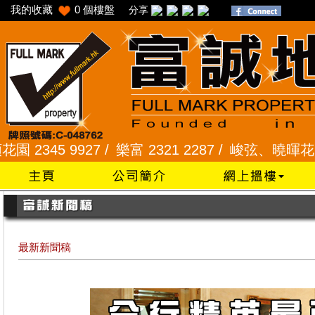
我的收藏
0
個樓盤
分享
45 9927 /
樂富 2321 2287 /
峻弦、曉暉花園 2345 
最新新聞稿