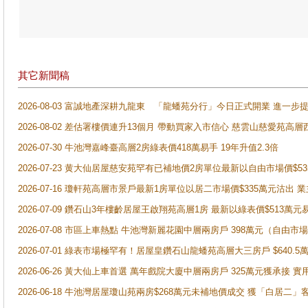
其它新聞稿
2026-08-03 富誠地產深耕九龍東 「龍蟠苑分行」今日正式開業 進
2026-08-02 差估署樓價連升13個月 帶動買家入市信心 慈雲山慈愛苑高層
2026-07-30 牛池灣嘉峰臺高層2房綠表價418萬易手 19年升值2.3倍
2026-07-23 黄大仙居屋慈安苑罕有已補地價2房單位最新以自由市場價$5
2026-07-16 瓊軒苑高層市景戶最新1房單位以居二市場價$335萬元沽出 業
2026-07-09 鑽石山3年樓齡居屋王啟翔苑高層1房 最新以綠表價$513萬元
2026-07-08 市區上車熱點 牛池灣新麗花園中層兩房戶 398萬元（自
2026-07-01 綠表市場極罕有！居屋皇鑽石山龍蟠苑高層大三房戶 $640
2026-06-26 黃大仙上車首選 萬年戲院大廈中層兩房戶 325萬元獲承接 實
2026-06-18 牛池灣居屋瓊山苑兩房$268萬元未補地價成交 獲「白居二」