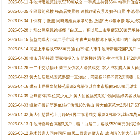
2026-06-11 牛池灣瓊麗苑綠表$270萬成交 一手業主持貨36年 轉手升值逾
2026-06-05 全區最筍私樓 極高層雙景觀 遠挑維港夜景及獅子山景 牛池
2026-06-04 手快有 手慢無 同時幾組買家爭筍盤 放盤9天即獲承接 
2026-05-28 九龍公屋皇鳳德邨獲「白居二」客以居二市場價$320萬元承接
2026-05-15 新盤向隅客回流二手市場 年青夫婦無樓睇下購入連租約半新
2026-05-14 同區上車客以$388萬元(自由市場)入市牛池灣新麗花園2房戶
2026-04-30 樓市升勢持續 買家積極入市 荀盤極速消化 牛池灣瓊山苑2
2026-04-28 一二手交頭暢旺 業主反價客人追價成交 客人成功購入黃大仙
2026-04-23 黃大仙居屋慈安苑盤源一直短缺，同區客即睇即買2房筍盤，
2026-04-16 鑽石山居屋皇龍蟠苑最新2房單位以自由市場價$458萬元沽出
2026-04-09 巨無霸3房單位買少見少 黃大仙盈福苑3房戶獲同區綠表客以
2026-04-03 鐵路洋樓超筍盤低銀行估價18%售出 黃大仙豪苑大2房417' $
2026-04-02 黃大仙慈愛苑上月錄5宗居二市場成交 最新3房單位以$520萬
2026-03-13 牛池灣嘉峰台高層3房戶，獲「白居二」客以$530萬元(綠表)
2026-03-12 為求與家人同住同座 白居二買家追價入市 成功購入黃大仙