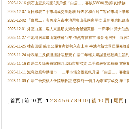
2025-12-16 鑽石山宏景花園2房戶獲「白居二」客以$380萬元(綠表)承接
2025-12-07 近日綠表二手市場成交量激增 綠表客和白居二客於市場上
2025-12-02 「白居二」客再度入市牛池灣瓊山苑兩房單位 最新兩房以綠表
2025-12-01 外區白居二客人來搵朋友聚會食飯變買樓 一睇即中 黃大仙
2025-11-27 牛池灣居屋瓊山苑樓齢42年 依然有價有市 最新兩房獲「白居
2025-11-25 樓市回暖 綠表公屋客亦趁勢入市上車 牛池灣新世界居屋嘉
2025-11-24 綠表業主反價搵扭計唔想賣 白居二年輕夫婦誠意感動業主簽約 
2025-11-16 白居二及綠表買家同時出動市場掃貨 二手綠表盤源短缺 
2025-11-11 減息效應帶動樓市 一二手市場交投氣氛升温 「白居二」
2025-11-09 白居二合資格人仕陸續收証 慈愛苑一個月內錄10宗成交 業
[ 首頁 | 前 10 頁 |
1
2
3
4
5
6
7
8
9
10
|
後 10 頁
|
尾頁
]