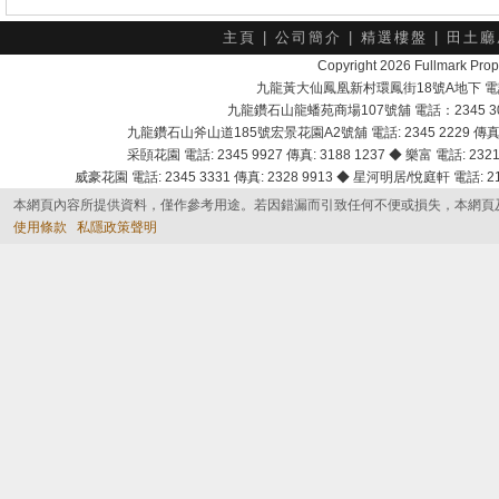
主頁
|
公司簡介
|
精選樓盤
|
田土廳
Copyright 2026 Fullmark 
九龍黃大仙鳳凰新村環鳳街18號A地下 電話：232
九龍鑽石山龍蟠苑商場107號舖 電話：2345 303
九龍鑽石山斧山道185號宏景花園A2號舖 電話: 2345 2229 傳真: 
采頣花園 電話: 2345 9927 傳真: 3188 1237 ◆ 樂富 電話: 2321 
威豪花園 電話: 2345 3331 傳真: 2328 9913 ◆ 星河明居/悅庭軒 電話: 2116
本網頁內容所提供資料，僅作參考用途。若因錯漏而引致任何不便或損失，本網頁
使用條款
私隱政策聲明