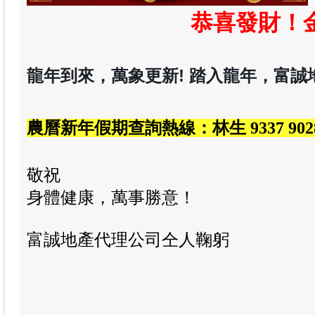
恭喜發財
！
龍年到來
，
萬象更新! 踏入龍年
，
富誠
農曆新年假期
查詢
熱線
：林生 9337 902
敬祝
身體健康，萬事勝意！
富誠地產代理公司仝人鞠躬