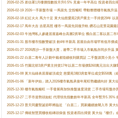
2026-02-25 差估署1月樓價指數按月升0.5% 見逾一年半高位 投資
2026-02-19 2026一手新盤市場 一馬當先 交投暢旺 帶動整體樓市氣氛
2026-02-18 紅紅火火 馬力十足 黃大仙慈愛苑2房戶業主一手持貨29年 以
2026-02-17 馬年大吉 吉星高照 樓市一馬當先回復升軌 鑽石山宏景花園
2026-02-03 牛池灣私人參建居屋嘉峰台高層2房單位 獲白居二客以居二市
2026-01-31 股市樓市指數雙破頂 創4年半新高 居屋自由市場罕有低市價
2026-01-27 2026西沙一手新盤大賣，連帶二手市場入市氣氛亦同步升
2026-01-22 白居二青年人計劃中籤者陸續收到購買証 二手盤源買小見小
2026-01-15 竹園北邨3房戶業主持貨17年以居二市場價$260萬元沽出大賺$
2026-01-08 黃大仙綠表居屋破頂成交 慈愛苑3期3房套單位成交$558萬（
2026-01-06 「新年伊始」踏入2026樓市氣氛承接年尾旺勢繼續向好 
2025-12-30 樓市氣氛暢旺 一手發展商加快推盤速度清貨 二手市場筍
2025-12-27 二手市道勢頭如虹 代理領先指數創年半新高 全年暫升5.35
2025-12-23 普天同慶聖誕節即將臨近 「白居二」買家繼續搶閘入市 黃
2025-12-17 傳統智慧買樓收租磚頭保值 投資者四出掃貨 黃大仙『樓仔』