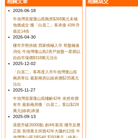
相關文章
相關成交
2026-06-18
牛池灣居屋瓊山苑兩房$268萬元未補
地價成交 獲「白居二」客承接 43年升
值近14倍
2026-04-30
樓市升勢持續 買家積極入市 荀盤極速
消化 牛池灣瓊山苑2房戶放盤一星期以
自由市場價$318萬元沽出
2025-12-02
「白居二」客再度入市牛池灣瓊山苑
兩房單位 最新兩房以綠表價$235萬元
沽出
2025-11-27
牛池灣居屋瓊山苑樓齢42年 依然有價
有市 最新兩房獲「白居二」客以$228
萬元(綠表)承接
2025-09-13
港股升破26000點 創4年新高 樓市反應
正面 長情業主持貨42年大賺約12倍 牛
池灣瓊山苑3房548' $293萬元（綠表）