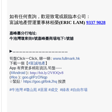
如有任何查詢，歡迎致電或親臨本公司：
富誠地產
營運董事林栢榮
(
ERIC LAM
)
9337 9028
嘉峰臺分行地址:
牛池灣瓊東街8號嘉峰臺商場地下1號舖
▶⚊⚊⚊⚊⚊⚊⚊⚊⚊⚊⚊⚊⚊⚊⚊⚊⚊
筍盤Click一Click, 睇一睇
:
www.fullmark.hk
下載一個【
#
富誠地產
】
App 有齊更多精彩資訊.筍盤-----
(
#
Android
)
:
http://bit.ly/2VfOQv8
(
#
los
)
:
goo.gl/PzONqp
:
☆緊貼
https://goo.gl/6nkJhq
按讚
#
牛池灣
#
瓊山苑
#
居屋
#
成交
#
綠表
#
自由市場