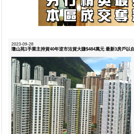
2023-09-28
瓊山苑1手業主持貨40年逆市沽貨大賺$484萬元 最新3房戶以