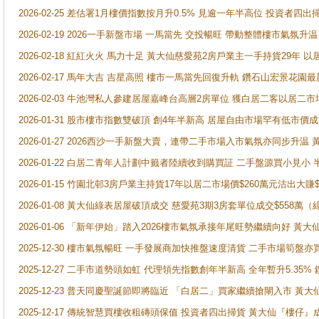
2026-02-25 差估署1月樓價指數按月升0.5% 見逾一年半高位 投資
2026-02-19 2026一手新盤市場 一馬當先 交投暢旺 帶動整體樓市氣氛
2026-02-18 紅紅火火 馬力十足 黃大仙慈愛苑2房戶業主一手持貨29年 以
2026-02-17 馬年大吉 吉星高照 樓市一馬當先回復升軌 鑽石山宏景花園
2026-02-03 牛池灣私人參建居屋嘉峰台高層2房單位 獲白居二客以居二市
2026-01-31 股市樓市指數雙破頂 創4年半新高 居屋自由市場罕有低市價
2026-01-27 2026西沙一手新盤大賣，連帶二手市場入市氣氛亦同步升
2026-01-22 白居二青年人計劃中籤者陸續收到購買証 二手盤源買小見小
2026-01-15 竹園北邨3房戶業主持貨17年以居二市場價$260萬元沽出大賺$
2026-01-08 黃大仙綠表居屋破頂成交 慈愛苑3期3房套單位成交$558萬（
2026-01-06 「新年伊始」踏入2026樓市氣氛承接年尾旺勢繼續向好 
2025-12-30 樓市氣氛暢旺 一手發展商加快推盤速度清貨 二手市場筍
2025-12-27 二手市道勢頭如虹 代理領先指數創年半新高 全年暫升5.35
2025-12-23 普天同慶聖誕節即將臨近 「白居二」買家繼續搶閘入市 黃
2025-12-17 傳統智慧買樓收租磚頭保值 投資者四出掃貨 黃大仙『樓仔』