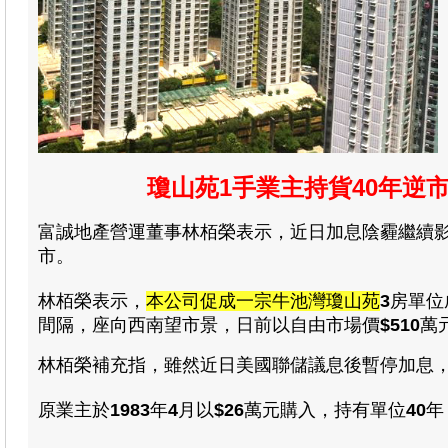
瓊山苑1手業主持貨40年逆市
富誠地產營運董事林栢榮表示
，
近日加息陰霾繼續
市
。
林栢榮
表示
，
本公司促成一宗牛池灣瓊山苑
3
房
單位
間隔
，座向西南望市景
，日前以自由市場價
$
510
萬
林栢榮
補充指
，雖然近日美國聯儲議息後暫停加息
原業主於
1983
年
4
月以
$26
萬
元購入
，
持有單位
40
年