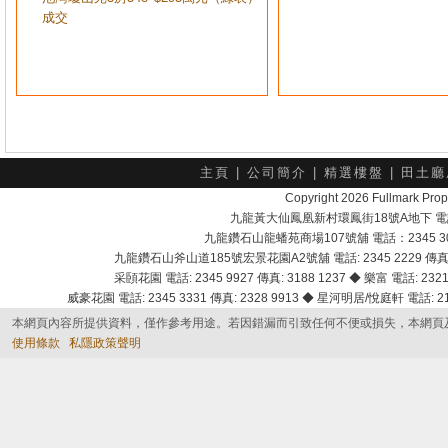
成交
主頁
|
公司簡介
|
精選樓盤
|
田土廳
Copyright 2026 Fullmark 
九龍黃大仙鳳凰新村環鳳街18號A地下 電話：232
九龍鑽石山龍蟠苑商場107號舖 電話：2345 303
九龍鑽石山斧山道185號宏景花園A2號舖 電話: 2345 2229 傳真: 
采頣花園 電話: 2345 9927 傳真: 3188 1237 ◆ 樂富 電話: 2321 
威豪花園 電話: 2345 3331 傳真: 2328 9913 ◆ 星河明居/悅庭軒 電話: 2116
本網頁內容所提供資料，僅作參考用途。若因錯漏而引致任何不便或損失，本網頁
使用條款
私隱政策聲明