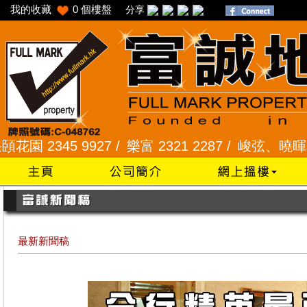
我的收藏
0
個樓盤
分享
45 9927 /
樂富 2321 2287 /
峻弦、曉暉花園 2345 
最新新聞稿