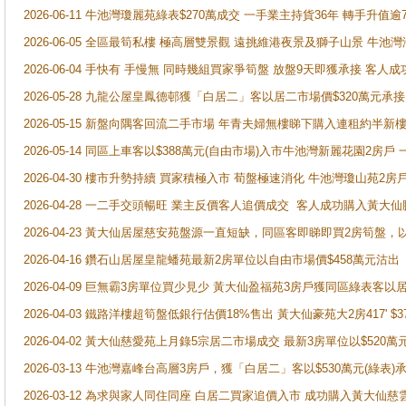
2026-06-11 牛池灣瓊麗苑綠表$270萬成交 一手業主持貨36年 轉手升值逾
2026-06-05 全區最筍私樓 極高層雙景觀 遠挑維港夜景及獅子山景 牛池
2026-06-04 手快有 手慢無 同時幾組買家爭筍盤 放盤9天即獲承接 
2026-05-28 九龍公屋皇鳳德邨獲「白居二」客以居二市場價$320萬元承接
2026-05-15 新盤向隅客回流二手市場 年青夫婦無樓睇下購入連租約半新
2026-05-14 同區上車客以$388萬元(自由市場)入市牛池灣新麗花園2房戶
2026-04-30 樓市升勢持續 買家積極入市 荀盤極速消化 牛池灣瓊山苑2
2026-04-28 一二手交頭暢旺 業主反價客人追價成交 客人成功購入黃大仙
2026-04-23 黃大仙居屋慈安苑盤源一直短缺，同區客即睇即買2房筍盤，
2026-04-16 鑽石山居屋皇龍蟠苑最新2房單位以自由市場價$458萬元沽出
2026-04-09 巨無霸3房單位買少見少 黃大仙盈福苑3房戶獲同區綠表客以
2026-04-03 鐵路洋樓超筍盤低銀行估價18%售出 黃大仙豪苑大2房417' $
2026-04-02 黃大仙慈愛苑上月錄5宗居二市場成交 最新3房單位以$520萬
2026-03-13 牛池灣嘉峰台高層3房戶，獲「白居二」客以$530萬元(綠表)
2026-03-12 為求與家人同住同座 白居二買家追價入市 成功購入黃大仙