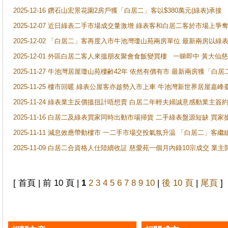
2025-12-16 鑽石山宏景花園2房戶獲「白居二」客以$380萬元(綠表)承接
2025-12-07 近日綠表二手市場成交量激增 綠表客和白居二客於市場上
2025-12-02 「白居二」客再度入市牛池灣瓊山苑兩房單位 最新兩房以綠表
2025-12-01 外區白居二客人來搵朋友聚會食飯變買樓 一睇即中 黃大仙
2025-11-27 牛池灣居屋瓊山苑樓齢42年 依然有價有市 最新兩房獲「白居
2025-11-25 樓市回暖 綠表公屋客亦趁勢入市上車 牛池灣新世界居屋嘉
2025-11-24 綠表業主反價搵扭計唔想賣 白居二年輕夫婦誠意感動業主簽約 
2025-11-16 白居二及綠表買家同時出動市場掃貨 二手綠表盤源短缺 
2025-11-11 減息效應帶動樓市 一二手市場交投氣氛升温 「白居二」
2025-11-09 白居二合資格人仕陸續收証 慈愛苑一個月內錄10宗成交 業
[ 首頁 | 前 10 頁 |
1
2
3
4
5
6
7
8
9
10
|
後 10 頁
|
尾頁
]