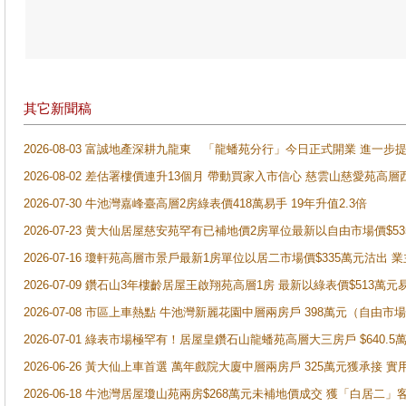
其它新聞稿
2026-08-03 富誠地產深耕九龍東 「龍蟠苑分行」今日正式開業 進
2026-08-02 差估署樓價連升13個月 帶動買家入市信心 慈雲山慈愛苑高層
2026-07-30 牛池灣嘉峰臺高層2房綠表價418萬易手 19年升值2.3倍
2026-07-23 黄大仙居屋慈安苑罕有已補地價2房單位最新以自由市場價$5
2026-07-16 瓊軒苑高層市景戶最新1房單位以居二市場價$335萬元沽出 業
2026-07-09 鑽石山3年樓齡居屋王啟翔苑高層1房 最新以綠表價$513萬元
2026-07-08 市區上車熱點 牛池灣新麗花園中層兩房戶 398萬元（自
2026-07-01 綠表市場極罕有！居屋皇鑽石山龍蟠苑高層大三房戶 $640
2026-06-26 黃大仙上車首選 萬年戲院大廈中層兩房戶 325萬元獲承接 實
2026-06-18 牛池灣居屋瓊山苑兩房$268萬元未補地價成交 獲「白居二」