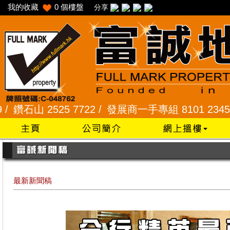
我的收藏
0
個樓盤
分享
25 7722 /
發展商一手專組 8101 2345 /
采頣花園 2
最新新聞稿