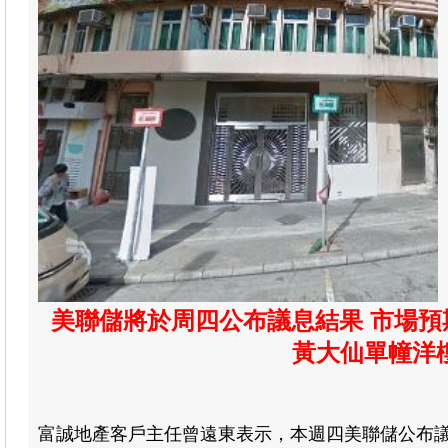
美聯儲將於周四公布議息結果 市場預期
黃大仙單幢洋樓
富誠地產客戶主任曾遠東表示
，本週四美聯儲公布