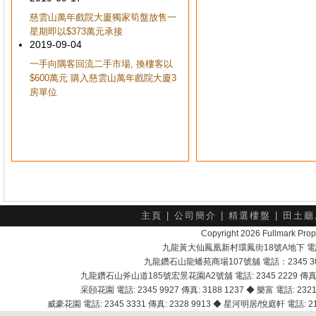
慈雲山萬年戲院大廈獨家筍盤放售一
星期即以$373萬元承接
2019-09-04
一手向隅客回流二手市場, 換樓客以
$600萬元 購入慈雲山萬年戲院大廈3
房單位
主頁
|
公司簡介
|
精選樓盤
|
田土廳
Copyright 2026 Fullmark 
九龍黃大仙鳳凰新村環鳳街18號A地下 電話：232
九龍鑽石山龍蟠苑商場107號舖 電話：2345 303
九龍鑽石山斧山道185號宏景花園A2號舖 電話: 2345 2229 傳真: 
采頣花園 電話: 2345 9927 傳真: 3188 1237 ◆ 樂富 電話: 2321 
威豪花園 電話: 2345 3331 傳真: 2328 9913 ◆ 星河明居/悅庭軒 電話: 2116