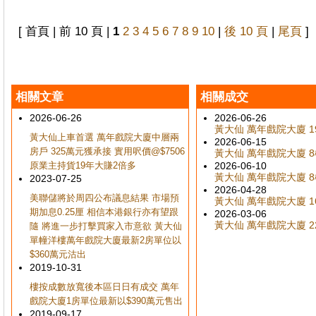
[ 首頁 | 前 10 頁 |
1
2
3
4
5
6
7
8
9
10
|
後 10 頁
|
尾頁
]
相關文章
相關成交
2026-06-26
2026-06-26
黃大仙 萬年戲院大廈 19
黃大仙上車首選 萬年戲院大廈中層兩
2026-06-15
房戶 325萬元獲承接 實用呎價@$7506
黃大仙 萬年戲院大廈 8樓
原業主持貨19年大賺2倍多
2026-06-10
黃大仙 萬年戲院大廈 8樓
2023-07-25
2026-04-28
美聯儲將於周四公布議息結果 市場預
黃大仙 萬年戲院大廈 16
期加息0.25厘 相信本港銀行亦有望跟
2026-03-06
黃大仙 萬年戲院大廈 22
隨 將進一步打擊買家入市意欲 黃大仙
單幢洋樓萬年戲院大廈最新2房單位以
$360萬元沽出
2019-10-31
樓按成數放寬後本區日日有成交 萬年
戲院大廈1房單位最新以$390萬元售出
2019-09-17