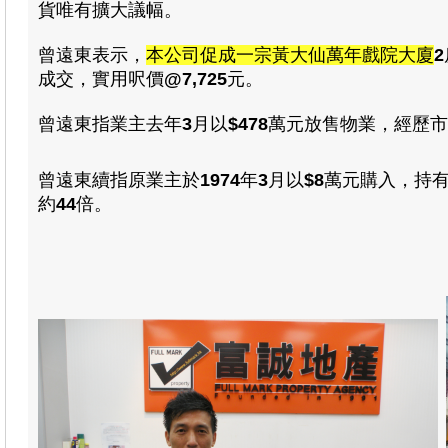
貨唯有擴大議幅
。
曾遠東表示，
本公司促成一宗黃大仙萬年戲院大廈
2
成交
，
實用呎價
@7,725
元
。
曾遠東指業主去年
3
月以
$478
萬元放售物業
，
經歷市
曾遠東續指
原業主於
1974
年
3
月
以
$8
萬元
購入，持
約
44
倍
。