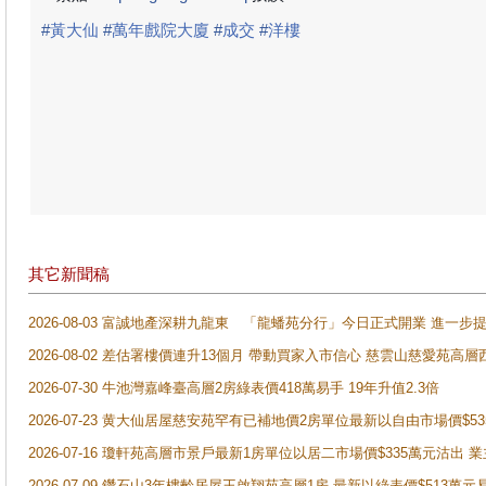
#
黃大仙
#
萬年戲院大廈
#
成交
#
洋樓
其它新聞稿
2026-08-03 富誠地產深耕九龍東 「龍蟠苑分行」今日正式開業 進
2026-08-02 差估署樓價連升13個月 帶動買家入市信心 慈雲山慈愛苑高層
2026-07-30 牛池灣嘉峰臺高層2房綠表價418萬易手 19年升值2.3倍
2026-07-23 黄大仙居屋慈安苑罕有已補地價2房單位最新以自由市場價$5
2026-07-16 瓊軒苑高層市景戶最新1房單位以居二市場價$335萬元沽出 業
2026-07-09 鑽石山3年樓齡居屋王啟翔苑高層1房 最新以綠表價$513萬元