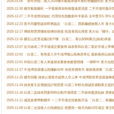
2026-01-06 「新年伊始」踏入2026樓市氣氛承接年尾旺勢繼續向好 
2025-12-30 樓市氣氛暢旺 一手發展商加快推盤速度清貨 二手市場筍
2025-12-27 二手市道勢頭如虹 代理領先指數創年半新高 全年暫升5.35
2025-12-23 普天同慶聖誕節即將臨近 「白居二」買家繼續搶閘入市 黃
2025-12-17 傳統智慧買樓收租磚頭保值 投資者四出掃貨 黃大仙『樓仔』
2025-12-16 鑽石山宏景花園2房戶獲「白居二」客以$380萬元(綠表)承接
2025-12-07 近日綠表二手市場成交量激增 綠表客和白居二客於市場上
2025-12-02 「白居二」客再度入市牛池灣瓊山苑兩房單位 最新兩房以綠表
2025-12-01 外區白居二客人來搵朋友聚會食飯變買樓 一睇即中 黃大仙
2025-11-27 牛池灣居屋瓊山苑樓齢42年 依然有價有市 最新兩房獲「白居
2025-11-25 樓市回暖 綠表公屋客亦趁勢入市上車 牛池灣新世界居屋嘉
2025-11-24 綠表業主反價搵扭計唔想賣 白居二年輕夫婦誠意感動業主簽約 
2025-11-16 白居二及綠表買家同時出動市場掃貨 二手綠表盤源短缺 
2025-11-11 減息效應帶動樓市 一二手市場交投氣氛升温 「白居二」
2025-11-09 白居二合資格人仕陸續收証 慈愛苑一個月內錄10宗成交 業