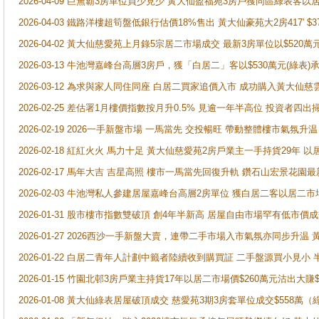
2026-04-09 巨無霸3房單位買少見少 黃大仙盈福苑3房戶獲同區綠表客以
2026-04-03 鐵路洋樓超筍盤低銀行估價18%售出 黃大仙豪苑大2房417' $
2026-04-02 黃大仙慈愛苑上月錄5宗居二市場成交 最新3房單位以$520萬
2026-03-13 牛池灣嘉峰台高層3房戶，獲「白居二」客以$530萬元(綠表)
2026-03-12 為求與家人同住同座 白居二買家追價入市 成功購入黃大仙
2026-02-25 差估署1月樓價指數按月升0.5% 見逾一年半高位 投資
2026-02-19 2026一手新盤市場 一馬當先 交投暢旺 帶動整體樓市氣氛
2026-02-18 紅紅火火 馬力十足 黃大仙慈愛苑2房戶業主一手持貨29年 以
2026-02-17 馬年大吉 吉星高照 樓市一馬當先回復升軌 鑽石山宏景花園
2026-02-03 牛池灣私人參建居屋嘉峰台高層2房單位 獲白居二客以居二市
2026-01-31 股市樓市指數雙破頂 創4年半新高 居屋自由市場罕有低市價
2026-01-27 2026西沙一手新盤大賣，連帶二手市場入市氣氛亦同步升
2026-01-22 白居二青年人計劃中籤者陸續收到購買証 二手盤源買小見小
2026-01-15 竹園北邨3房戶業主持貨17年以居二市場價$260萬元沽出大賺$
2026-01-08 黃大仙綠表居屋破頂成交 慈愛苑3期3房套單位成交$558萬（