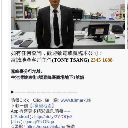
如有任何查詢，歡迎致電或親臨本公司：
富誠地產
客戶主任
(TONY TSANG)
2345 1688
嘉峰臺分行地址:
牛池灣瓊東街8號嘉峰臺商場地下1號舖
▶⚊⚊⚊⚊⚊⚊⚊⚊⚊⚊⚊⚊⚊⚊⚊⚊⚊
筍盤Click一Click, 睇一睇
:
www.fullmark.hk
下載一個【
#
富誠地產
】
App 有齊更多精彩資訊.筍盤-----
(
#
Android
)
:
http://bit.ly/2VfOQv8
(
#
los
)
:
goo.gl/PzONqp
:
☆緊貼
https://goo.gl/6nkJhq
按讚