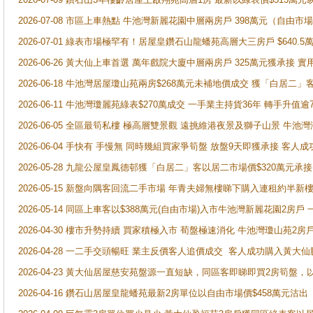
2026-07-08 市區上車熱點 牛池灣新麗花園中層兩房戶 398萬元（自
2026-07-01 綠表市場極罕有！居屋皇鑽石山龍蟠苑高層大三房戶 $640
2026-06-26 黃大仙上車首選 萬年戲院大廈中層兩房戶 325萬元獲承接 實
2026-06-18 牛池灣居屋瓊山苑兩房$268萬元未補地價成交 獲「白居二」
2026-06-11 牛池灣瓊麗苑綠表$270萬成交 一手業主持貨36年 轉手升值逾
2026-06-05 全區最筍私樓 極高層雙景觀 遠挑維港夜景及獅子山景 牛池
2026-06-04 手快有 手慢無 同時幾組買家爭筍盤 放盤9天即獲承接 
2026-05-28 九龍公屋皇鳳德邨獲「白居二」客以居二市場價$320萬元承接
2026-05-15 新盤向隅客回流二手市場 年青夫婦無樓睇下購入連租約半新
2026-05-14 同區上車客以$388萬元(自由市場)入市牛池灣新麗花園2房戶
2026-04-30 樓市升勢持續 買家積極入市 荀盤極速消化 牛池灣瓊山苑2
2026-04-28 一二手交頭暢旺 業主反價客人追價成交 客人成功購入黃大仙
2026-04-23 黃大仙居屋慈安苑盤源一直短缺，同區客即睇即買2房筍盤，
2026-04-16 鑽石山居屋皇龍蟠苑最新2房單位以自由市場價$458萬元沽出