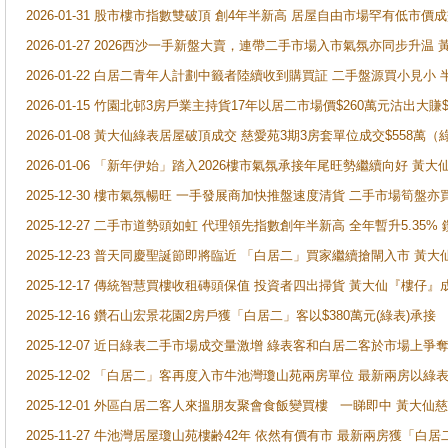
2026-01-31 股市樓市指數雙破頂 創4年半新高 居屋自由市場罕有低市價
2026-01-27 2026西沙一手新盤大賣，連帶二手市場入市氣氛亦同步升
2026-01-22 白居二青年人計劃中籤者陸續收到購買証 二手盤源買小見小
2026-01-15 竹園北邨3房戶業主持貨17年以居二市場價$260萬元沽出大賺$
2026-01-08 黃大仙綠表居屋破頂成交 慈愛苑3期3房套單位成交$558萬（
2026-01-06 「新年伊始」踏入2026樓市氣氛承接年尾旺勢繼續向好 
2025-12-30 樓市氣氛暢旺 一手發展商加快推盤速度清貨 二手市場筍
2025-12-27 二手市道勢頭如虹 代理領先指數創年半新高 全年暫升5.35
2025-12-23 普天同慶聖誕節即將臨近 「白居二」買家繼續搶閘入市 黃
2025-12-17 傳統智慧買樓收租磚頭保值 投資者四出掃貨 黃大仙『樓仔』
2025-12-16 鑽石山宏景花園2房戶獲「白居二」客以$380萬元(綠表)承接
2025-12-07 近日綠表二手市場成交量激增 綠表客和白居二客於市場上
2025-12-02 「白居二」客再度入市牛池灣瓊山苑兩房單位 最新兩房以綠表
2025-12-01 外區白居二客人來搵朋友聚會食飯變買樓 一睇即中 黃大仙
2025-11-27 牛池灣居屋瓊山苑樓齢42年 依然有價有市 最新兩房獲「白居