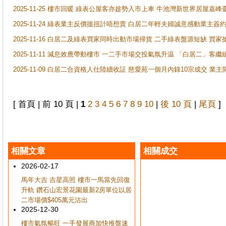
2025-11-25 樓市回暖 綠表公屋客亦趁勢入市上車 牛池灣新世界居屋嘉
2025-11-24 綠表業主反價搵扭計唔想賣 白居二年輕夫婦誠意感動業主簽約 
2025-11-16 白居二及綠表買家同時出動市場掃貨 二手綠表盤源短缺 
2025-11-11 減息效應帶動樓市 一二手市場交投氣氛升温 「白居二」
2025-11-09 白居二合資格人仕陸續收証 慈愛苑一個月內錄10宗成交 業
[ 首頁 | 前 10 頁 |
1
2
3
4
5
6
7
8
9
10
|
後 10 頁
|
尾頁
]
相關文章
相關成交
2026-02-17
馬年大吉 吉星高照 樓市一馬當先回復
升軌 鑽石山宏景花園最新2房單位以居
二市場價$405萬元沽出
2025-12-30
樓市氣氛暢旺 一手發展商加快推盤速