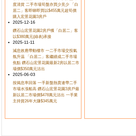
度清貨 二手市場筍盤亦買少見少 「白
居二」客即睇即買以$455萬元超筍價
購入宏景花園3房戶
2025-12-16
鑽石山宏景花園2房戶獲「白居二」客
以$380萬元(綠表)承接
2025-11-11
減息效應帶動樓市 一二手市場交投氣
氛升温 「白居二」客繼續成二手市場
焦點 鑽石山宏景花園最新2房以居二市
場價$350萬元沽出
2025-06-03
按揭息率回落 一手新盤熱賣連帶二手
市場水漲船高 鑽石山宏景花園3房戶最
新以居二市場價$478萬元沽出 一手業
主持貨26年大賺$345萬元