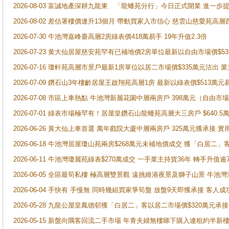
2026-08-03 富誠地產深耕九龍東 「龍蟠苑分行」今日正式開業 進
2026-08-02 差估署樓價連升13個月 帶動買家入市信心 慈雲山慈愛苑高層
2026-07-30 牛池灣嘉峰臺高層2房綠表價418萬易手 19年升值2.3倍
2026-07-23 黄大仙居屋慈安苑罕有已補地價2房單位最新以自由市場價$5
2026-07-16 瓊軒苑高層市景戶最新1房單位以居二市場價$335萬元沽出 業
2026-07-09 鑽石山3年樓齡居屋王啟翔苑高層1房 最新以綠表價$513萬元
2026-07-08 市區上車熱點 牛池灣新麗花園中層兩房戶 398萬元（自
2026-07-01 綠表市場極罕有！居屋皇鑽石山龍蟠苑高層大三房戶 $640
2026-06-26 黃大仙上車首選 萬年戲院大廈中層兩房戶 325萬元獲承接 實
2026-06-18 牛池灣居屋瓊山苑兩房$268萬元未補地價成交 獲「白居二」
2026-06-11 牛池灣瓊麗苑綠表$270萬成交 一手業主持貨36年 轉手升值逾
2026-06-05 全區最筍私樓 極高層雙景觀 遠挑維港夜景及獅子山景 牛池
2026-06-04 手快有 手慢無 同時幾組買家爭筍盤 放盤9天即獲承接 
2026-05-28 九龍公屋皇鳳德邨獲「白居二」客以居二市場價$320萬元承接
2026-05-15 新盤向隅客回流二手市場 年青夫婦無樓睇下購入連租約半新