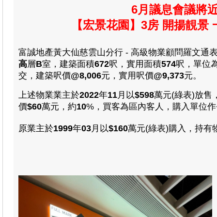
6月議息會議將
【宏景花園】3房 開揚靚景 一
富誠地產黃大仙慈雲山分行 - 高級物業顧問羅文通
高
層
B
室
，
建築面積
672
呎，
實用面積
574
呎，
單位
交，
建築呎價
@8,006
元，
實用呎價
@9,373
元
。
上述物業
業主
於
2022
年
11
月以
$
598
萬
元(綠表)放售
價
$
60
萬
元，約
10
%，買客為
區內客人，購入單位作
原業主於
1999
年
03
月以
$160
萬
元(綠表)購入，
持有