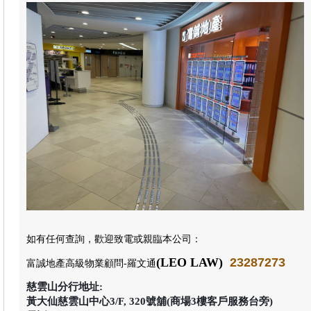
如有任何查詢，歡迎致電或親臨本公司
：
(LEO LAW)
23287273
富誠地產高級物業顧問
-羅文通
慈雲山分行地址:
黃大仙慈雲山中心3/F, 320號舖(商場3樓客戶服務台旁)