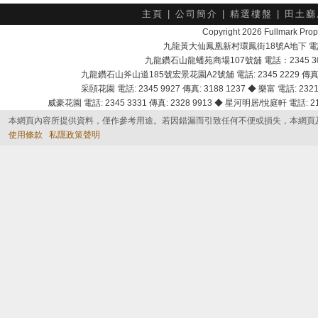
主頁
|
公司簡介
|
精選樓盤
|
田土廳
Copyright 2026 Fullmark 
九龍黃大仙鳳凰新村環鳳街18號A地下 電話：232
九龍鑽石山龍蟠苑商場107號舖 電話：2345 303
九龍鑽石山斧山道185號宏景花園A2號舖 電話: 2345 2229 傳真: 
采頣花園 電話: 2345 9927 傳真: 3188 1237 ◆ 樂富 電話: 2321 
威豪花園 電話: 2345 3331 傳真: 2328 9913 ◆ 星河明居/悅庭軒 電話: 2116
本網頁內容所提供資料，僅作參考用途。若因錯漏而引致任何不便或損失，本網頁
使用條款
私隱政策聲明