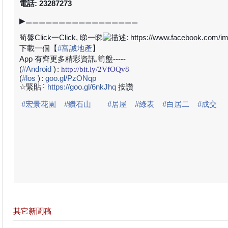
電話: 23287273
▶
⚊⚊⚊⚊⚊⚊⚊⚊⚊⚊⚊⚊⚊⚊⚊⚊⚊
筍盤
Click
一
Click,
睇一睇
下載一個【
#
富誠地產
】
App
有齊更多精彩資訊
.
筍盤
-----
(
#
Android
)
:
http://bit.ly/2VfOQv8
(
#
los
)
:
goo.gl/PzONqp
:
☆緊貼
https://goo.gl/6nkJhq
按讚
#
宏景花園
#
鑽石山
#
居屋
#
綠表
#
白居二
#
成交
其它新聞稿