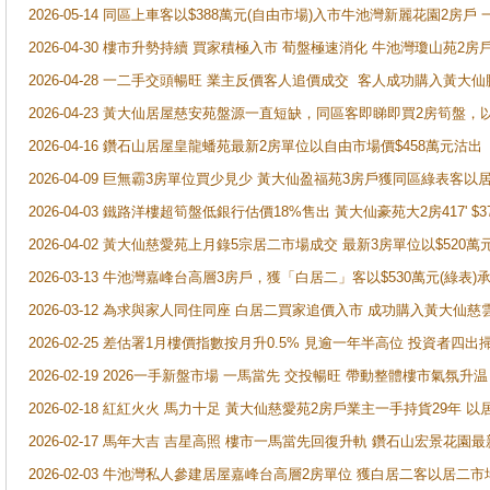
2026-05-14 同區上車客以$388萬元(自由市場)入市牛池灣新麗花園2房戶
2026-04-30 樓市升勢持續 買家積極入市 荀盤極速消化 牛池灣瓊山苑2
2026-04-28 一二手交頭暢旺 業主反價客人追價成交 客人成功購入黃大仙
2026-04-23 黃大仙居屋慈安苑盤源一直短缺，同區客即睇即買2房筍盤，
2026-04-16 鑽石山居屋皇龍蟠苑最新2房單位以自由市場價$458萬元沽出
2026-04-09 巨無霸3房單位買少見少 黃大仙盈福苑3房戶獲同區綠表客以
2026-04-03 鐵路洋樓超筍盤低銀行估價18%售出 黃大仙豪苑大2房417' $
2026-04-02 黃大仙慈愛苑上月錄5宗居二市場成交 最新3房單位以$520萬
2026-03-13 牛池灣嘉峰台高層3房戶，獲「白居二」客以$530萬元(綠表)
2026-03-12 為求與家人同住同座 白居二買家追價入市 成功購入黃大仙
2026-02-25 差估署1月樓價指數按月升0.5% 見逾一年半高位 投資
2026-02-19 2026一手新盤市場 一馬當先 交投暢旺 帶動整體樓市氣氛
2026-02-18 紅紅火火 馬力十足 黃大仙慈愛苑2房戶業主一手持貨29年 以
2026-02-17 馬年大吉 吉星高照 樓市一馬當先回復升軌 鑽石山宏景花園
2026-02-03 牛池灣私人參建居屋嘉峰台高層2房單位 獲白居二客以居二市