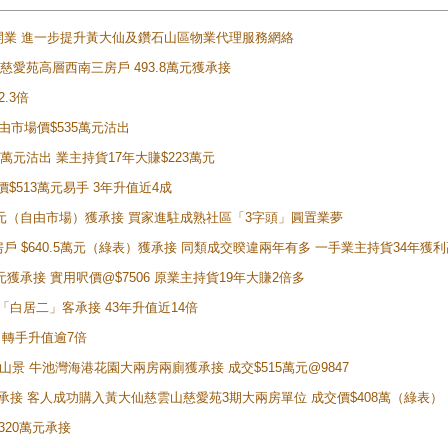
正式開業 進一步提升黃大仙及鑽石山區物業代理服務網絡
雲山慈愛苑高層西南三房戶 493.8萬元獲承接
2.3倍
自由市場價$535萬元沽出
5萬元沽出 業主持貨17年大賺$223萬元
價$513萬元易手 3年升值近4成
398萬元（自由市場）獲承接 買家進駐成熟社區「3字頭」圓置業夢
房戶 $640.5萬元（綠表）獲承接 同類成交暌違兩年有多 一手業主持貨34年獲利
萬元獲承接 實用呎價@$7506 原業主持貨19年大賺2倍多
 獲「白居二」客承接 43年升值近14倍
年 轉手升值逾7倍
子山景 牛池灣海港花園大兩房兩廁獲承接 成交$515萬元@9847
天即獲承接 客人成功購入黃大仙慈雲山慈愛苑3期大兩房單位 成交價$408萬（綠表）
320萬元承接