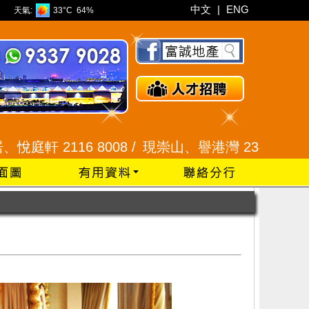
中文
|
ENG
天氣:
33°C
64%
6 8008 /
現崇山、譽港灣 2345 9926 /
藍田 2525