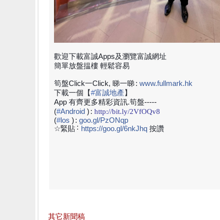
歡迎下載富誠Apps及
瀏覽富誠網址
簡單放盤揾樓 輕鬆容易
筍盤Click一Click, 睇一睇
:
www.fullmark.hk
下載一個【
#
富誠地產
】
App 有齊更多精彩資訊.筍盤-----
(
#
Android
)
:
http://bit.ly/2VfOQv8
(
#
los
)
:
goo.gl/PzONqp
:
☆緊貼
https://goo.gl/6nkJhq
按讚
其它新聞稿