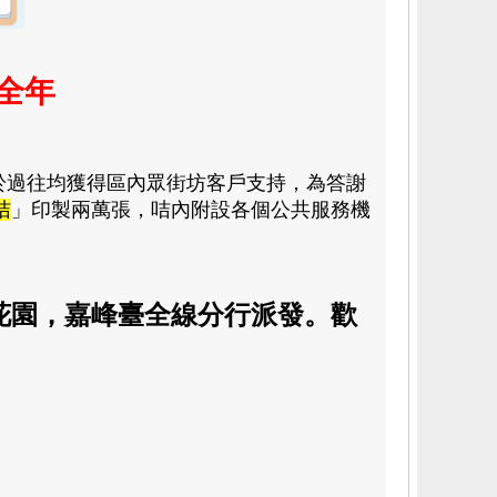
全年
於過往均獲得區內眾街坊客戶支持，為答謝
咭
」印製兩萬張
，
咭內附設各個公共服務機
花園，嘉峰臺全線分行派發。歡