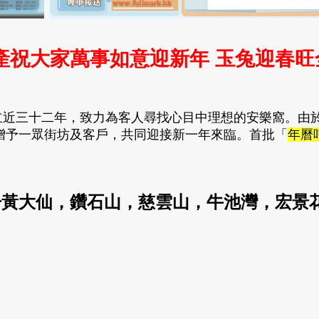
地產祝大家萬事如意迎新年 玉兔迎春旺
立近三十二年，致力為客人尋找心目中理想的安樂窩。由
贈予一眾街坊及客戶，共同迎接新一年來臨。首批
「
年曆
於黃大仙，鑽石山，慈雲山，牛池灣，宏景