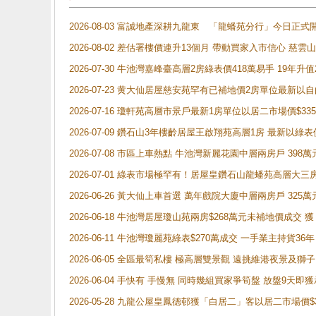
2026-08-03 富誠地產深耕九龍東 「龍蟠苑分行」今日
2026-08-02 差估署樓價連升13個月 帶動買家入市信心 慈
2026-07-30 牛池灣嘉峰臺高層2房綠表價418萬易手 19年升值
2026-07-23 黄大仙居屋慈安苑罕有已補地價2房單位最新以
2026-07-16 瓊軒苑高層市景戶最新1房單位以居二市場價$33
2026-07-09 鑽石山3年樓齡居屋王啟翔苑高層1房 最新以綠表
2026-07-08 市區上車熱點 牛池灣新麗花園中層兩房戶 
2026-07-01 綠表市場極罕有！居屋皇鑽石山龍蟠苑高層大三
2026-06-26 黃大仙上車首選 萬年戲院大廈中層兩房戶 325
2026-06-18 牛池灣居屋瓊山苑兩房$268萬元未補地價成交
2026-06-11 牛池灣瓊麗苑綠表$270萬成交 一手業主持貨36
2026-06-05 全區最筍私樓 極高層雙景觀 遠挑維港夜景及獅
2026-06-04 手快有 手慢無 同時幾組買家爭筍盤 放盤9
2026-05-28 九龍公屋皇鳳德邨獲「白居二」客以居二市場價$