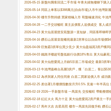
2026-05-15 新盤向隅客回流二手市場 年青夫婦無樓睇下
2026-05-14 同區上車客以$388萬元(自由市場)入市牛池灣
2026-04-30 樓市升勢持續 買家積極入市 荀盤極速消化 
2026-04-28 一二手交頭暢旺 業主反價客人追價成交 客人
2026-04-23 黃大仙居屋慈安苑盤源一直短缺，同區客即睇
2026-04-16 鑽石山居屋皇龍蟠苑最新2房單位以自由市場價$
2026-04-09 巨無霸3房單位買少見少 黃大仙盈福苑3房戶
2026-04-03 鐵路洋樓超筍盤低銀行估價18%售出 黃大仙豪苑大2
2026-04-02 黃大仙慈愛苑上月錄5宗居二市場成交 最新3房單
2026-03-13 牛池灣嘉峰台高層3房戶，獲「白居二」客以$53
2026-03-12 為求與家人同住同座 白居二買家追價入市 成
2026-02-25 差估署1月樓價指數按月升0.5% 見逾一
2026-02-19 2026一手新盤市場 一馬當先 交投暢旺 帶
2026-02-18 紅紅火火 馬力十足 黃大仙慈愛苑2房戶業主一手
2026-02-17 馬年大吉 吉星高照 樓市一馬當先回復升軌 