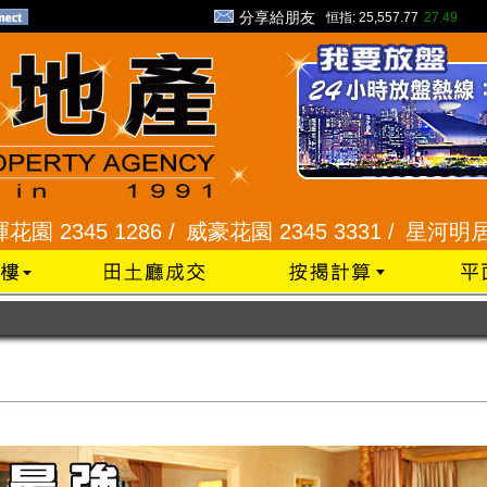
分享給朋友
恒指:
25,557.77
27.49
286 /
威豪花園 2345 3331 /
星河明居、悅庭軒 211