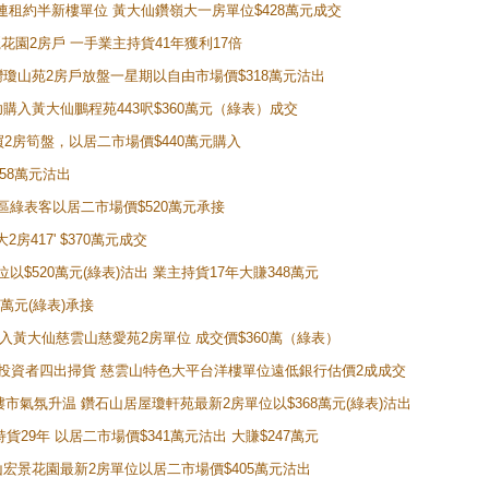
購入連租約半新樓單位 黃大仙鑽嶺大一房單位$428萬元成交
新麗花園2房戶 一手業主持貨41年獲利17倍
牛池灣瓊山苑2房戶放盤一星期以自由市場價$318萬元沽出
成功購入黃大仙鵬程苑443呎$360萬元（綠表）成交
即買2房筍盤，以居二市場價$440萬元購入
458萬元沽出
獲同區綠表客以居二市場價$520萬元承接
房417' $370萬元成交
位以$520萬元(綠表)沽出 業主持貨17年大賺348萬元
0萬元(綠表)承接
功購入黃大仙慈雲山慈愛苑2房單位 成交價$360萬（綠表）
年半高位 投資者四出掃貨 慈雲山特色大平台洋樓單位遠低銀行估價2成成交
動整體樓市氣氛升温 鑽石山居屋瓊軒苑最新2房單位以$368萬元(綠表)沽出
持貨29年 以居二市場價$341萬元沽出 大賺$247萬元
鑽石山宏景花園最新2房單位以居二市場價$405萬元沽出