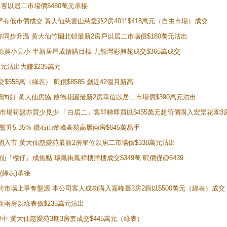
居二客以居二市場價$480萬元承接
場罕有低市價成交 黃大仙慈雲山慈愛苑2房401' $418萬元（自由市場）成交
氣氛亦同步升温 黃大仙竹園北邨最新2房戶以居二市場價$180萬元沽出
手盤源買小見小 半新居屋成搶購目標 九龍灣彩興苑成交$365萬成交
萬元沽出大賺$235萬元
交$558萬（綠表） 呎價$8585 創近42個月新高
勢繼續向好 黃大仙房協 啟德花園最新2房單位以居二市場價$390萬元沽出
 二手市場筍盤亦買少見少 「白居二」客即睇即買以$455萬元超筍價購入宏景花園3
年暫升5.35% 鑽石山帝峰豪苑高層兩房$645萬易手
續搶閘入市 黃大仙慈愛苑最新2房單位以居二市場價$338萬元沽出
黃大仙『樓仔』成焦點 環鳳街鳳祥樓洋樓成交$349萬 呎價僅@6439
(綠表)承接
二客於市場上爭奪盤源 本公司客人成功購入嘉峰臺3房2廁以$500萬元（綠表）成交
最新兩房以綠表價$235萬元沽出
即中 黃大仙慈愛苑3期3房套成交$445萬元（綠表）