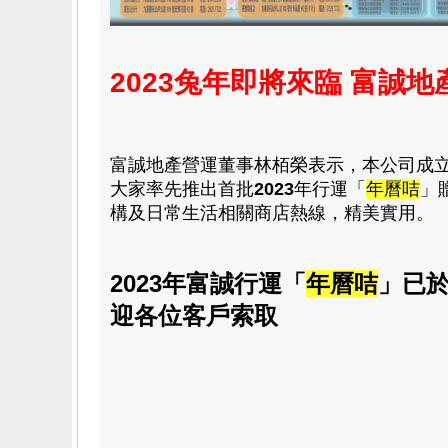
2023兔年即將來臨 富誠
富誠地產營運董事林栢榮表示，本公司成
大家率先推出首批
2023
年行運「
年曆咭
」
構及日常生活相關商店熱線，精美實用。
2023年富誠行運
「
年曆咭
」已
迎各位客戶索取