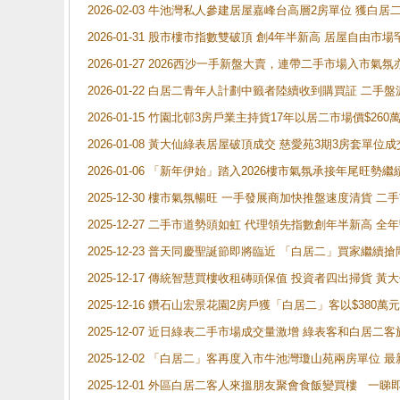
2026-02-03 牛池灣私人參建居屋嘉峰台高層2房單位 獲白
2026-01-31 股市樓市指數雙破頂 創4年半新高 居屋自由市
2026-01-27 2026西沙一手新盤大賣，連帶二手市場入市
2026-01-22 白居二青年人計劃中籤者陸續收到購買証 二
2026-01-15 竹園北邨3房戶業主持貨17年以居二市場價$260
2026-01-08 黃大仙綠表居屋破頂成交 慈愛苑3期3房套單位成
2026-01-06 「新年伊始」踏入2026樓市氣氛承接年尾旺
2025-12-30 樓市氣氛暢旺 一手發展商加快推盤速度清貨
2025-12-27 二手市道勢頭如虹 代理領先指數創年半新高 全
2025-12-23 普天同慶聖誕節即將臨近 「白居二」買家繼
2025-12-17 傳統智慧買樓收租磚頭保值 投資者四出掃貨 
2025-12-16 鑽石山宏景花園2房戶獲「白居二」客以$380萬元
2025-12-07 近日綠表二手市場成交量激增 綠表客和白居
2025-12-02 「白居二」客再度入市牛池灣瓊山苑兩房單位 
2025-12-01 外區白居二客人來搵朋友聚會食飯變買樓 一睇