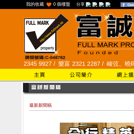
我的收藏
0
個樓盤
分享
5 9927 /
樂富 2321 2287 /
峻弦、曉暉花園 2345 1
最新新聞稿