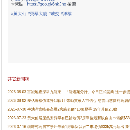
:
☆緊貼
https://goo.gl/6nkJhq
按讚
#
黃大仙
#
寶翠大廈
#
成交
#
洋樓
其它新聞稿
2026-08-03 富誠地產深耕九龍東 「龍蟠苑分行」今日正式開業 進
2026-08-02 差估署樓價連升13個月 帶動買家入市信心 慈雲山慈愛苑高層
2026-07-30 牛池灣嘉峰臺高層2房綠表價418萬易手 19年升值2.3倍
2026-07-23 黄大仙居屋慈安苑罕有已補地價2房單位最新以自由市場價$5
2026-07-16 瓊軒苑高層市景戶最新1房單位以居二市場價$335萬元沽出 業