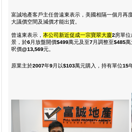
富誠地產客戶主任曾遠東表示，
美國相隔一個月再
大議價空間及減價才能出貨
。
曾遠東表示，
本公司新近促成一宗寶翠大廈
2
房
單位
景，
於
6
月放盤開價
$
499
萬元及至
7
月調整至
$
485
萬
呎價
@13,569
元
。
原業主於
2007
年
9
月以
$103
萬元
購入，持有單位
15