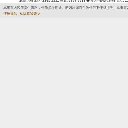
威豪花園 電話: 2345 3331 傳真: 2328 9913 ◆ 星河明居/悅庭軒 電話: 2116
本網頁內容所提供資料，僅作參考用途。若因錯漏而引致任何不便或損失，本網頁
使用條款
私隱政策聲明