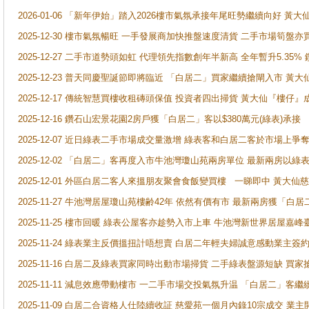
2026-01-06 「新年伊始」踏入2026樓市氣氛承接年尾旺勢繼續向好 
2025-12-30 樓市氣氛暢旺 一手發展商加快推盤速度清貨 二手市場筍
2025-12-27 二手市道勢頭如虹 代理領先指數創年半新高 全年暫升5.35
2025-12-23 普天同慶聖誕節即將臨近 「白居二」買家繼續搶閘入市 黃
2025-12-17 傳統智慧買樓收租磚頭保值 投資者四出掃貨 黃大仙『樓仔』
2025-12-16 鑽石山宏景花園2房戶獲「白居二」客以$380萬元(綠表)承接
2025-12-07 近日綠表二手市場成交量激增 綠表客和白居二客於市場上
2025-12-02 「白居二」客再度入市牛池灣瓊山苑兩房單位 最新兩房以綠表
2025-12-01 外區白居二客人來搵朋友聚會食飯變買樓 一睇即中 黃大仙
2025-11-27 牛池灣居屋瓊山苑樓齢42年 依然有價有市 最新兩房獲「白居
2025-11-25 樓市回暖 綠表公屋客亦趁勢入市上車 牛池灣新世界居屋嘉
2025-11-24 綠表業主反價搵扭計唔想賣 白居二年輕夫婦誠意感動業主簽約 
2025-11-16 白居二及綠表買家同時出動市場掃貨 二手綠表盤源短缺 
2025-11-11 減息效應帶動樓市 一二手市場交投氣氛升温 「白居二」
2025-11-09 白居二合資格人仕陸續收証 慈愛苑一個月內錄10宗成交 業