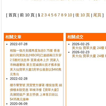
[ 首頁 | 前 10 頁 |
1
2
3
4
5
6
7
8
9
10
|
後 10 頁
|
尾頁
]
相關文章
相關成交
2022-07-28
2026-02-25
黃大仙 寶翠大廈 24樓 D
相隔一個月美國再度加息0.75厘 香港
2026-02-23
銀行同業拆息(HIBOR)已連續兩日升穿
黃大仙 寶翠大廈 24樓 B
2.5厘封頂息率 置業成本上升 買家入
市轉趨審慎 業主需減價出貨才獲承接
黃大仙寶翠大廈2房單位最新以$460萬
元售出
2022-02-28
樓市響警號 買賣雙方膠著 樓按放寬 細
價樓未顯受惠 單棟洋樓【寶翠大廈】
高層開揚戶 業主劈價 上車客日前以
$435萬元接棒
2020-06-09