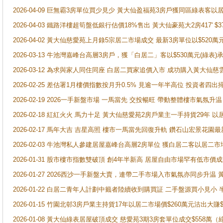
2026-04-09 巨無霸3房單位買少見少 黃大仙盈福苑3房戶獲同區綠表客以
2026-04-03 鐵路洋樓超筍盤低銀行估價18%售出 黃大仙豪苑大2房417' $
2026-04-02 黃大仙慈愛苑上月錄5宗居二市場成交 最新3房單位以$520萬
2026-03-13 牛池灣嘉峰台高層3房戶，獲「白居二」客以$530萬元(綠表)
2026-03-12 為求與家人同住同座 白居二買家追價入市 成功購入黃大仙
2026-02-25 差估署1月樓價指數按月升0.5% 見逾一年半高位 投資
2026-02-19 2026一手新盤市場 一馬當先 交投暢旺 帶動整體樓市氣氛
2026-02-18 紅紅火火 馬力十足 黃大仙慈愛苑2房戶業主一手持貨29年 以
2026-02-17 馬年大吉 吉星高照 樓市一馬當先回復升軌 鑽石山宏景花園
2026-02-03 牛池灣私人參建居屋嘉峰台高層2房單位 獲白居二客以居二市
2026-01-31 股市樓市指數雙破頂 創4年半新高 居屋自由市場罕有低市價
2026-01-27 2026西沙一手新盤大賣，連帶二手市場入市氣氛亦同步升
2026-01-22 白居二青年人計劃中籤者陸續收到購買証 二手盤源買小見小
2026-01-15 竹園北邨3房戶業主持貨17年以居二市場價$260萬元沽出大賺$
2026-01-08 黃大仙綠表居屋破頂成交 慈愛苑3期3房套單位成交$558萬（