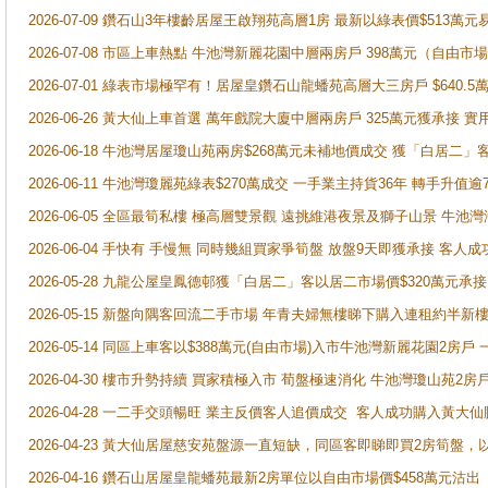
2026-07-09 鑽石山3年樓齡居屋王啟翔苑高層1房 最新以綠表價$513萬元
2026-07-08 市區上車熱點 牛池灣新麗花園中層兩房戶 398萬元（自
2026-07-01 綠表市場極罕有！居屋皇鑽石山龍蟠苑高層大三房戶 $640
2026-06-26 黃大仙上車首選 萬年戲院大廈中層兩房戶 325萬元獲承接 實
2026-06-18 牛池灣居屋瓊山苑兩房$268萬元未補地價成交 獲「白居二」
2026-06-11 牛池灣瓊麗苑綠表$270萬成交 一手業主持貨36年 轉手升值逾
2026-06-05 全區最筍私樓 極高層雙景觀 遠挑維港夜景及獅子山景 牛池
2026-06-04 手快有 手慢無 同時幾組買家爭筍盤 放盤9天即獲承接 
2026-05-28 九龍公屋皇鳳德邨獲「白居二」客以居二市場價$320萬元承接
2026-05-15 新盤向隅客回流二手市場 年青夫婦無樓睇下購入連租約半新
2026-05-14 同區上車客以$388萬元(自由市場)入市牛池灣新麗花園2房戶
2026-04-30 樓市升勢持續 買家積極入市 荀盤極速消化 牛池灣瓊山苑2
2026-04-28 一二手交頭暢旺 業主反價客人追價成交 客人成功購入黃大仙
2026-04-23 黃大仙居屋慈安苑盤源一直短缺，同區客即睇即買2房筍盤，
2026-04-16 鑽石山居屋皇龍蟠苑最新2房單位以自由市場價$458萬元沽出