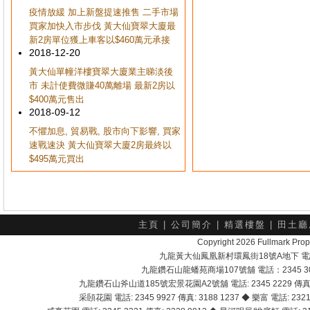
疫情放緩 加上新盤提速推售 二手市場
買家加快入市步伐 黃大仙寶翠大廈最
新2房單位獲上車客以$460萬元承接
2018-12-20
黃大仙單幢洋樓寶翠大廈業主睇淡後
市 未計使費微賺40萬離場 最新2房以
$400萬元售出
2018-09-12
不懼加息, 貿易戰, 股市向下影響, 買家
速戰速決 黃大仙寶翠大廈2房最終以
$495萬元買出
主頁
|
公司簡介
|
精選樓盤
|
田土廳
Copyright 2026 Fullmark 
九龍黃大仙鳳凰新村環鳳街18號A地下 電話：232
九龍鑽石山龍蟠苑商場107號舖 電話：2345 303
九龍鑽石山斧山道185號宏景花園A2號舖 電話: 2345 2229 傳真: 
采頣花園 電話: 2345 9927 傳真: 3188 1237 ◆ 樂富 電話: 2321 