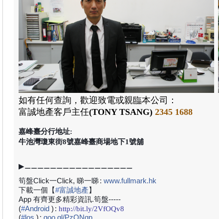
如有任何查詢，歡迎致電或親臨本公司：
富誠地產
客戶主任
(TONY TSANG)
2345 1688
嘉峰臺分行地址:
牛池灣瓊東街8號嘉峰臺商場地下1號舖
▶⚊⚊⚊⚊⚊⚊⚊⚊⚊⚊⚊⚊⚊⚊⚊⚊⚊
筍盤Click一Click, 睇一睇
:
www.fullmark.hk
下載一個【
#
富誠地產
】
App 有齊更多精彩資訊.筍盤-----
(
#
Android
)
:
http://bit.ly/2VfOQv8
(
#
los
)
:
goo.gl/PzONqp