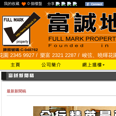
我的收藏
0
個樓盤
分享
9927 /
樂富 2321 2287 /
峻弦、曉暉花園 2345 12
最新新聞稿