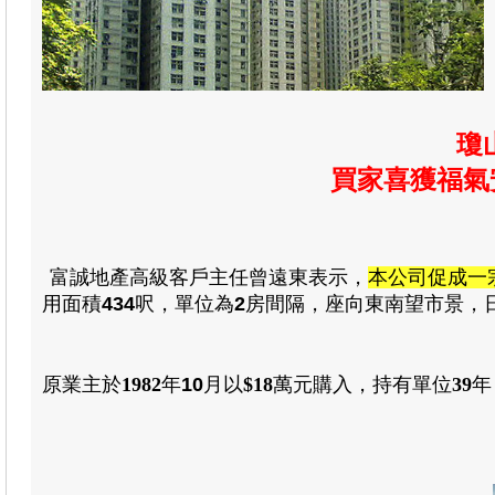
瓊
買家喜獲福氣
富誠地產高級客戶主任曾遠東表示
，
本公司促成一
用
面積
434
呎
，
單位為
2
房
間隔
，
座向東南望市景
，
原業主於
1982
年
10
月
以
$18
萬元
購入
，
持有單位
39
年