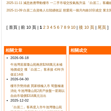
2025-11-11 減息效應帶動樓市 一二手市場交投氣氛升温 「白居二」
2025-11-09 白居二合資格人仕陸續收証 慈愛苑一個月內錄10宗成交 業
[ 首頁 | 前 10 頁 |
1
2
3
4
5
6
7
8
9
10
|
後 10 頁
|
尾頁
]
相關文章
相關成交
2026-06-18
牛池灣居屋瓊山苑兩房$268萬元未補
地價成交 獲「白居二」客承接 43年升
值近14倍
2026-04-30
樓市升勢持續 買家積極入市 荀盤極速
消化 牛池灣瓊山苑2房戶放盤一星期以
自由市場價$318萬元沽出
2025-12-02
「白居二」客再度入市牛池灣瓊山苑