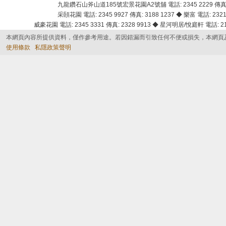
九龍鑽石山斧山道185號宏景花園A2號舖 電話: 2345 2229 傳真: 
采頣花園 電話: 2345 9927 傳真: 3188 1237 ◆ 樂富 電話: 2321 
威豪花園 電話: 2345 3331 傳真: 2328 9913 ◆ 星河明居/悅庭軒 電話: 2116
本網頁內容所提供資料，僅作參考用途。若因錯漏而引致任何不便或損失，本網頁
使用條款
私隱政策聲明