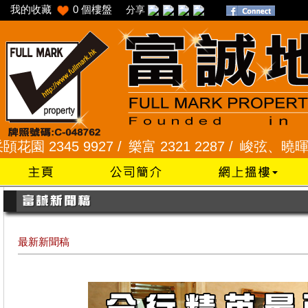
我的收藏
0
個樓盤
分享
45 9927 /
樂富 2321 2287 /
峻弦、曉暉花園 2345 
最新新聞稿