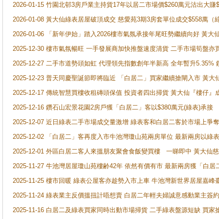
2026-01-15 竹園北邨3房戶業主持貨17年以居二市場價$260萬元沽出大賺$
2026-01-08 黃大仙綠表居屋破頂成交 慈愛苑3期3房套單位成交$558萬（
2026-01-06 「新年伊始」踏入2026樓市氣氛承接年尾旺勢繼續向好 
2025-12-30 樓市氣氛暢旺 一手發展商加快推盤速度清貨 二手市場筍
2025-12-27 二手市道勢頭如虹 代理領先指數創年半新高 全年暫升5.35
2025-12-23 普天同慶聖誕節即將臨近 「白居二」買家繼續搶閘入市 黃
2025-12-17 傳統智慧買樓收租磚頭保值 投資者四出掃貨 黃大仙『樓仔』
2025-12-16 鑽石山宏景花園2房戶獲「白居二」客以$380萬元(綠表)承接
2025-12-07 近日綠表二手市場成交量激增 綠表客和白居二客於市場上
2025-12-02 「白居二」客再度入市牛池灣瓊山苑兩房單位 最新兩房以綠表
2025-12-01 外區白居二客人來搵朋友聚會食飯變買樓 一睇即中 黃大仙
2025-11-27 牛池灣居屋瓊山苑樓齢42年 依然有價有市 最新兩房獲「白居
2025-11-25 樓市回暖 綠表公屋客亦趁勢入市上車 牛池灣新世界居屋嘉
2025-11-24 綠表業主反價搵扭計唔想賣 白居二年輕夫婦誠意感動業主簽約 
2025-11-16 白居二及綠表買家同時出動市場掃貨 二手綠表盤源短缺 