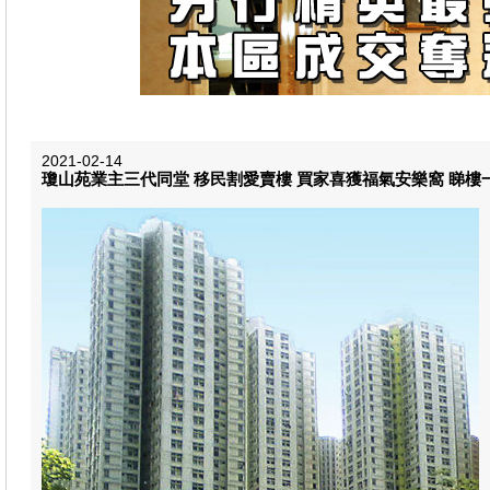
2021-02-14
瓊山苑業主三代同堂 移民割愛賣樓 買家喜獲福氣安樂窩 睇樓一