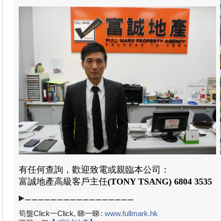
有任何查詢，歡迎致電或親臨本公司：
富誠地產高級
客戶主任
(TONY TSANG)
6804 3535
▶⚊⚊⚊⚊⚊⚊⚊⚊⚊⚊⚊⚊⚊⚊⚊⚊⚊
筍盤Click一Click, 睇一睇
:
www.fullmark.hk