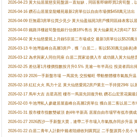
2026-04-23 黃大仙居屋慈安苑盤源一直短缺，同區客即睇即買2房筍盤，
2026-04-16 鑽石山居屋皇龍蟠苑最新2房單位以自由市場價$458萬元沽出
2026-04-09 巨無霸3房單位買少見少 黃大仙盈福苑3房戶獲同區綠表客以
2026-04-03 鐵路洋樓超筍盤低銀行估價18%售出 黃大仙豪苑大2房417' $
2026-04-02 黃大仙慈愛苑上月錄5宗居二市場成交 最新3房單位以$520萬
2026-03-13 牛池灣嘉峰台高層3房戶，獲「白居二」客以$530萬元(綠表)
2026-03-12 為求與家人同住同座 白居二買家追價入市 成功購入黃大仙
2026-02-25 差估署1月樓價指數按月升0.5% 見逾一年半高位 投資
2026-02-19 2026一手新盤市場 一馬當先 交投暢旺 帶動整體樓市氣氛
2026-02-18 紅紅火火 馬力十足 黃大仙慈愛苑2房戶業主一手持貨29年 以
2026-02-17 馬年大吉 吉星高照 樓市一馬當先回復升軌 鑽石山宏景花園
2026-02-03 牛池灣私人參建居屋嘉峰台高層2房單位 獲白居二客以居二市
2026-01-31 股市樓市指數雙破頂 創4年半新高 居屋自由市場罕有低市價
2026-01-27 2026西沙一手新盤大賣，連帶二手市場入市氣氛亦同步升
2026-01-22 白居二青年人計劃中籤者陸續收到購買証 二手盤源買小見小