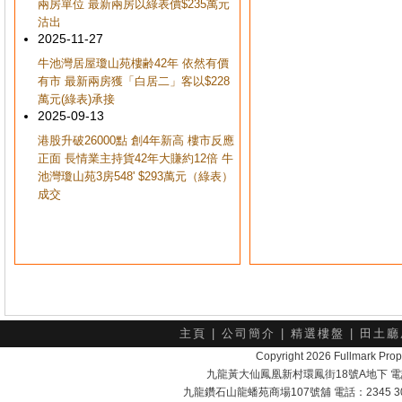
兩房單位 最新兩房以綠表價$235萬元
沽出
2025-11-27
牛池灣居屋瓊山苑樓齢42年 依然有價
有市 最新兩房獲「白居二」客以$228
萬元(綠表)承接
2025-09-13
港股升破26000點 創4年新高 樓市反應
正面 長情業主持貨42年大賺約12倍 牛
池灣瓊山苑3房548' $293萬元（綠表）
成交
主頁
|
公司簡介
|
精選樓盤
|
田土廳
Copyright 2026 Fullmark 
九龍黃大仙鳳凰新村環鳳街18號A地下 電話：232
九龍鑽石山龍蟠苑商場107號舖 電話：2345 303