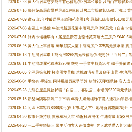
2026-07-23 黄大仙居屋慈安苑罕有已補地價2房單位最新以自由市場價$5
2026-07-16 瓊軒苑高層市景戶最新1房單位以居二市場價$335萬元沽出 業
2026-07-09 鑽石山3年樓齡居屋王啟翔苑高層1房 最新以綠表價$513萬元
2026-07-08 市區上車熱點 牛池灣新麗花園中層兩房戶 398萬元（自
2026-07-01 綠表市場極罕有！居屋皇鑽石山龍蟠苑高層大三房戶 $640
2026-06-26 黃大仙上車首選 萬年戲院大廈中層兩房戶 325萬元獲承接 實
2026-06-18 牛池灣居屋瓊山苑兩房$268萬元未補地價成交 獲「白居二」
2026-06-11 牛池灣瓊麗苑綠表$270萬成交 一手業主持貨36年 轉手升值逾
2026-06-05 全區最筍私樓 極高層雙景觀 遠挑維港夜景及獅子山景 牛池
2026-06-04 手快有 手慢無 同時幾組買家爭筍盤 放盤9天即獲承接 
2026-05-28 九龍公屋皇鳳德邨獲「白居二」客以居二市場價$320萬元承接
2026-05-15 新盤向隅客回流二手市場 年青夫婦無樓睇下購入連租約半新
2026-05-14 同區上車客以$388萬元(自由市場)入市牛池灣新麗花園2房戶
2026-04-30 樓市升勢持續 買家積極入市 荀盤極速消化 牛池灣瓊山苑2
2026-04-28 一二手交頭暢旺 業主反價客人追價成交 客人成功購入黃大仙