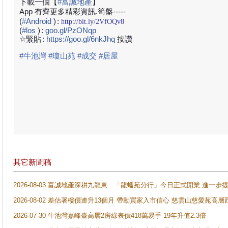
下載一個【
#
富誠地產
】
App 有齊更多精彩資訊.筍盤-----
(
#
Android
)
:
http://bit.ly/2VfOQv8
(
#
los
)
:
goo.gl/PzONqp
☆緊貼
:
https://goo.gl/6nkJhq
按讚
#
牛池灣
#
瓊山苑
#
成交
#
居屋
其它新聞稿
2026-08-03 富誠地產深耕九龍東 「龍蟠苑分行」今日正式開業 進
2026-08-02 差估署樓價連升13個月 帶動買家入市信心 慈雲山慈愛苑高層
2026-07-30 牛池灣嘉峰臺高層2房綠表價418萬易手 19年升值2.3倍