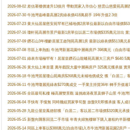
2026-08-02 差估署樓價連升13個月 帶動買家入市信心 慈雲山慈愛苑高層
2026-07-30 牛池灣嘉峰臺高層2房綠表價418萬易手 19年升值2.3倍
2026-07-23 黄大仙居屋慈安苑罕有已補地價2房單位最新以自由市場價$5
2026-07-16 瓊軒苑高層市景戶最新1房單位以居二市場價$335萬元沽出 業
2026-07-09 鑽石山3年樓齡居屋王啟翔苑高層1房 最新以綠表價$513萬元
2026-07-08 市區上車熱點 牛池灣新麗花園中層兩房戶 398萬元（自
2026-07-01 綠表市場極罕有！居屋皇鑽石山龍蟠苑高層大三房戶 $640
2026-06-26 黃大仙上車首選 萬年戲院大廈中層兩房戶 325萬元獲承接 實
2026-06-18 牛池灣居屋瓊山苑兩房$268萬元未補地價成交 獲「白居二」
2026-06-11 牛池灣瓊麗苑綠表$270萬成交 一手業主持貨36年 轉手升值逾
2026-06-05 全區最筍私樓 極高層雙景觀 遠挑維港夜景及獅子山景 牛池
2026-06-04 手快有 手慢無 同時幾組買家爭筍盤 放盤9天即獲承接 
2026-05-28 九龍公屋皇鳳德邨獲「白居二」客以居二市場價$320萬元承接
2026-05-15 新盤向隅客回流二手市場 年青夫婦無樓睇下購入連租約半新
2026-05-14 同區上車客以$388萬元(自由市場)入市牛池灣新麗花園2房戶