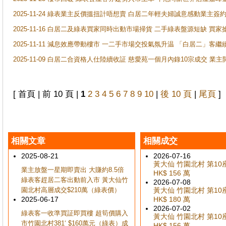
2025-11-24 綠表業主反價搵扭計唔想賣 白居二年輕夫婦誠意感動業主簽約 
2025-11-16 白居二及綠表買家同時出動市場掃貨 二手綠表盤源短缺 
2025-11-11 減息效應帶動樓市 一二手市場交投氣氛升温 「白居二」
2025-11-09 白居二合資格人仕陸續收証 慈愛苑一個月內錄10宗成交 業
[ 首頁 | 前 10 頁 |
1
2
3
4
5
6
7
8
9
10
|
後 10 頁
|
尾頁
]
相關文章
相關成交
2025-08-21
2026-07-16
黃大仙 竹園北村 第10座 
業主放盤一星期即賣出 大賺約8.5倍
HK$ 156 萬
綠表客趕居二客出動前入市 黃大仙竹
2026-07-08
園北村高層成交$210萬（綠表價）
黃大仙 竹園北村 第10座 
2025-06-17
HK$ 180 萬
2026-07-02
綠表客一收準買証即買樓 超筍價購入
黃大仙 竹園北村 第10座 
市竹園北村381‘ $160萬元（綠表）成
HK$ 156 萬