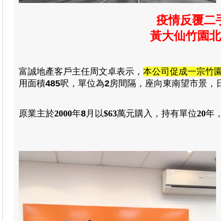
疫情反覆二
黃大仙竹園北
富誠地產客戶
主任周文卓表示
，
本公司促成一宗竹
用
面積
485
呎
，
單位為
2
房
間隔
，
座向東南望市景
，
原業主於
2000
年
8
月
以
$63
萬元
購入
，
持有單位
20
年