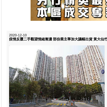
2020-12-10
疫情反覆二手觀望情緒漸濃 部份業主寧加大議幅出貨 黃大仙竹園