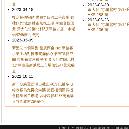
交
2026-06-30
2023-04-18
黃大仙 竹園北村 第13座 
HK$ 288 萬
復活長假完結 購買力回流二手市場 睇
2026-06-26
樓預約增加 樓市氣氛上漲 刺激交投回
黃大仙 竹園北村 第14座 
升 黃大仙竹園北村3房單位以居二市場
HK$ 236 萬
價$245萬元成交
2023-03-09
新盤貼市價開售 發展商全力出擊搶客
小業主均對後市充滿信心 收窄議價空
間 市場筍盤速被消化 黃大仙竹園北村
3房單位最新以居二市場價$247萬元成
交
2022-10-11
新一期綠置居明日截止申請 已抽多期
綠表客為免再次向隅 把握樓價回調機
會轉身居二市場 以綠表價$235萬元購
入竹園北村2房單位
主頁
|
公司簡介
|
精選樓盤
|
田土廳