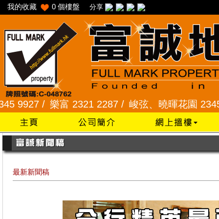
我的收藏
0
個樓盤
分享
 /
樂富 2321 2287 /
峻弦、曉暉花園 2345 1286 /
最新新聞稿