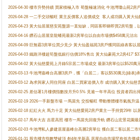
2026-04-30 樓市升勢持續 買家積極入市 荀盤極速消化 牛池灣瓊山苑2
2026-04-28 一二手交頭暢旺 業主反價客人追價成交 客人成功購入黃大仙
2026-04-23 黃大仙居屋慈安苑盤源一直短缺，同區客即睇即買2房筍盤，
2026-04-16 鑽石山居屋皇龍蟠苑最新2房單位以自由市場價$458萬元沽出
2026-04-09 巨無霸3房單位買少見少 黃大仙盈福苑3房戶獲同區綠表客以
2026-04-03 鐵路洋樓超筍盤低銀行估價18%售出 黃大仙豪苑大2房417' $
2026-04-02 黃大仙慈愛苑上月錄5宗居二市場成交 最新3房單位以$520萬
2026-03-13 牛池灣嘉峰台高層3房戶，獲「白居二」客以$530萬元(綠表)
2026-03-12 為求與家人同住同座 白居二買家追價入市 成功購入黃大仙
2026-02-25 差估署1月樓價指數按月升0.5% 見逾一年半高位 投資
2026-02-19 2026一手新盤市場 一馬當先 交投暢旺 帶動整體樓市氣氛
2026-02-18 紅紅火火 馬力十足 黃大仙慈愛苑2房戶業主一手持貨29年 以
2026-02-17 馬年大吉 吉星高照 樓市一馬當先回復升軌 鑽石山宏景花園
2026-02-03 牛池灣私人參建居屋嘉峰台高層2房單位 獲白居二客以居二市
2026-01-31 股市樓市指數雙破頂 創4年半新高 居屋自由市場罕有低市價