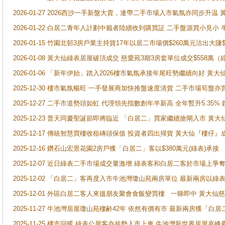
2026-01-27 2026西沙一手新盤大賣，連帶二手市場入市氣氛亦同步升
2026-01-22 白居二青年人計劃中籤者陸續收到購買証 二手盤源買小見小
2026-01-15 竹園北邨3房戶業主持貨17年以居二市場價$260萬元沽出大賺$
2026-01-08 黃大仙綠表居屋破頂成交 慈愛苑3期3房套單位成交$558萬（
2026-01-06 「新年伊始」踏入2026樓市氣氛承接年尾旺勢繼續向好 
2025-12-30 樓市氣氛暢旺 一手發展商加快推盤速度清貨 二手市場筍
2025-12-27 二手市道勢頭如虹 代理領先指數創年半新高 全年暫升5.35
2025-12-23 普天同慶聖誕節即將臨近 「白居二」買家繼續搶閘入市 黃
2025-12-17 傳統智慧買樓收租磚頭保值 投資者四出掃貨 黃大仙『樓仔』
2025-12-16 鑽石山宏景花園2房戶獲「白居二」客以$380萬元(綠表)承接
2025-12-07 近日綠表二手市場成交量激增 綠表客和白居二客於市場上
2025-12-02 「白居二」客再度入市牛池灣瓊山苑兩房單位 最新兩房以綠表
2025-12-01 外區白居二客人來搵朋友聚會食飯變買樓 一睇即中 黃大仙
2025-11-27 牛池灣居屋瓊山苑樓齢42年 依然有價有市 最新兩房獲「白居
2025-11-25 樓市回暖 綠表公屋客亦趁勢入市上車 牛池灣新世界居屋嘉