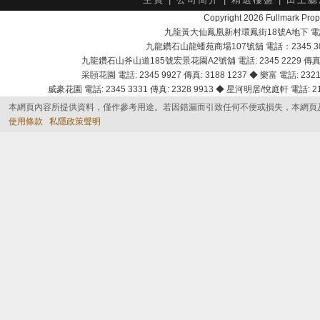
Copyright 2026 Fullmark 
九龍黃大仙鳳凰新村環鳳街18號A地下 電話：232
九龍鑽石山龍蟠苑商場107號舖 電話：2345 303
九龍鑽石山斧山道185號宏景花園A2號舖 電話: 2345 2229 傳真: 
采頣花園 電話: 2345 9927 傳真: 3188 1237 ◆ 樂富 電話: 2321 
威豪花園 電話: 2345 3331 傳真: 2328 9913 ◆ 星河明居/悅庭軒 電話: 2116
本網頁內容所提供資料，僅作參考用途。若因錯漏而引致任何不便或損失，本網頁
使用條款
私隱政策聲明