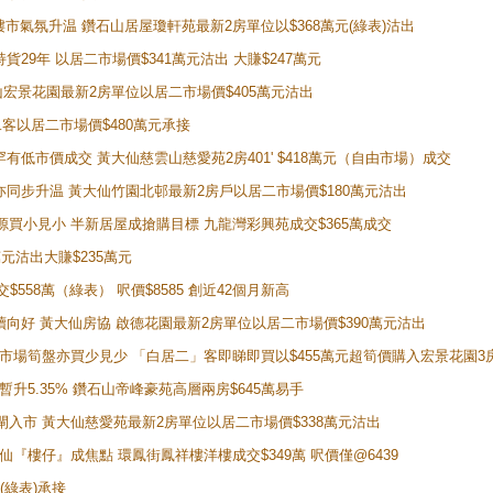
動整體樓市氣氛升温 鑽石山居屋瓊軒苑最新2房單位以$368萬元(綠表)沽出
持貨29年 以居二市場價$341萬元沽出 大賺$247萬元
鑽石山宏景花園最新2房單位以居二市場價$405萬元沽出
居二客以居二市場價$480萬元承接
場罕有低市價成交 黃大仙慈雲山慈愛苑2房401' $418萬元（自由市場）成交
氣氛亦同步升温 黃大仙竹園北邨最新2房戶以居二市場價$180萬元沽出
手盤源買小見小 半新居屋成搶購目標 九龍灣彩興苑成交$365萬成交
萬元沽出大賺$235萬元
交$558萬（綠表） 呎價$8585 創近42個月新高
勢繼續向好 黃大仙房協 啟德花園最新2房單位以居二市場價$390萬元沽出
 二手市場筍盤亦買少見少 「白居二」客即睇即買以$455萬元超筍價購入宏景花園3
年暫升5.35% 鑽石山帝峰豪苑高層兩房$645萬易手
續搶閘入市 黃大仙慈愛苑最新2房單位以居二市場價$338萬元沽出
黃大仙『樓仔』成焦點 環鳳街鳳祥樓洋樓成交$349萬 呎價僅@6439
(綠表)承接