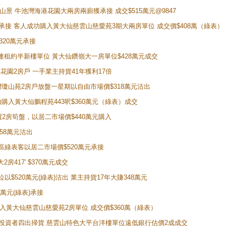
子山景 牛池灣海港花園大兩房兩廁獲承接 成交$515萬元@9847
天即獲承接 客人成功購入黃大仙慈雲山慈愛苑3期大兩房單位 成交價$408萬（綠表）
320萬元承接
購入連租約半新樓單位 黃大仙鑽嶺大一房單位$428萬元成交
新麗花園2房戶 一手業主持貨41年獲利17倍
牛池灣瓊山苑2房戶放盤一星期以自由市場價$318萬元沽出
成功購入黃大仙鵬程苑443呎$360萬元（綠表）成交
即買2房筍盤，以居二市場價$440萬元購入
458萬元沽出
獲同區綠表客以居二市場價$520萬元承接
房417' $370萬元成交
位以$520萬元(綠表)沽出 業主持貨17年大賺348萬元
0萬元(綠表)承接
功購入黃大仙慈雲山慈愛苑2房單位 成交價$360萬（綠表）
年半高位 投資者四出掃貨 慈雲山特色大平台洋樓單位遠低銀行估價2成成交