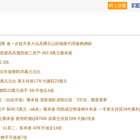
網上放盤
正式開業 進一步提升黃大仙及鑽石山區物業代理服務網絡
雲山慈愛苑高層西南三房戶 493.8萬元獲承接
2.3倍
自由市場價$535萬元沽出
5萬元沽出 業主持貨17年大賺$223萬元
價$513萬元易手 3年升值近4成
398萬元（自由市場）獲承接 買家進駐成熟社區「3字頭」圓置業夢
房戶 $640.5萬元（綠表）獲承接 同類成交暌違兩年有多 一手業主持貨34年獲利
萬元獲承接 實用呎價@$7506 原業主持貨19年大賺2倍多
 獲「白居二」客承接 43年升值近14倍
年 轉手升值逾7倍