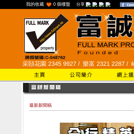
我的收藏
0
個樓盤
分享
花園 2345 9927 /
樂富 2321 2287 /
峻弦、曉暉花園 
最新新聞稿