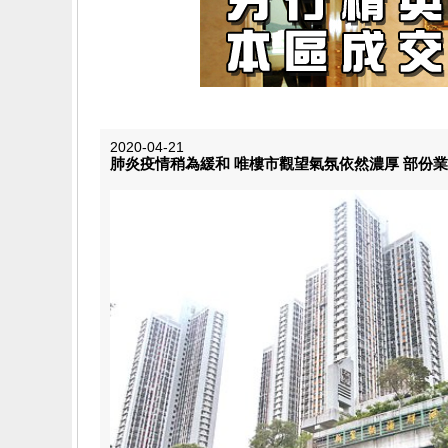
2020-04-21
肺炎疫情稍為緩和 唯樓市觀望氣氛依然濃厚 部份業主