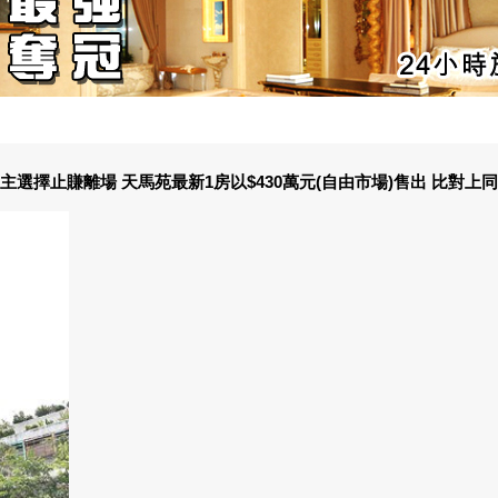
選擇止賺離場 天馬苑最新1房以$430萬元(自由市場)售出 比對上