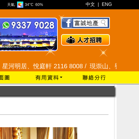
中文
|
ENG
天氣:
34°C
60%
軒 2116 8008 /
現崇山、譽港灣 2345 9926 /