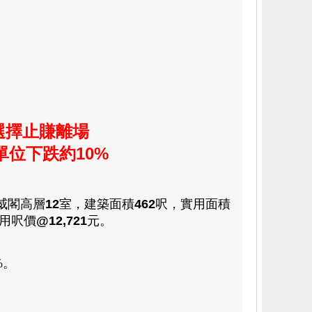
選擇止賺離場
單位下跌約10%
威閣高層
12
室
，
建築
面積
462
呎
，
實用
面積
用呎價
@12,721
元。
%
。