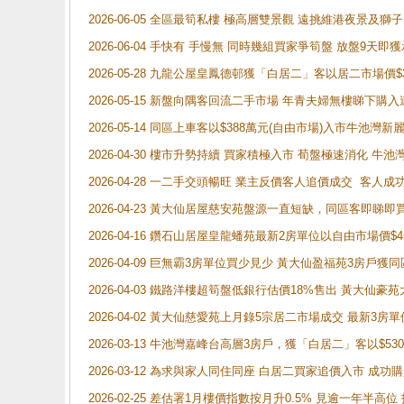
2026-06-05 全區最筍私樓 極高層雙景觀 遠挑維港夜景及獅
2026-06-04 手快有 手慢無 同時幾組買家爭筍盤 放盤9
2026-05-28 九龍公屋皇鳳德邨獲「白居二」客以居二市場價$
2026-05-15 新盤向隅客回流二手市場 年青夫婦無樓睇下
2026-05-14 同區上車客以$388萬元(自由市場)入市牛池灣
2026-04-30 樓市升勢持續 買家積極入市 荀盤極速消化 
2026-04-28 一二手交頭暢旺 業主反價客人追價成交 客人
2026-04-23 黃大仙居屋慈安苑盤源一直短缺，同區客即睇
2026-04-16 鑽石山居屋皇龍蟠苑最新2房單位以自由市場價$
2026-04-09 巨無霸3房單位買少見少 黃大仙盈福苑3房戶
2026-04-03 鐵路洋樓超筍盤低銀行估價18%售出 黃大仙豪苑大2
2026-04-02 黃大仙慈愛苑上月錄5宗居二市場成交 最新3房單
2026-03-13 牛池灣嘉峰台高層3房戶，獲「白居二」客以$53
2026-03-12 為求與家人同住同座 白居二買家追價入市 成
2026-02-25 差估署1月樓價指數按月升0.5% 見逾一