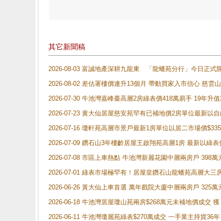
其它新聞稿
2026-08-03 富誠地產深耕九龍東 「龍蟠苑分行」今日
2026-08-02 差估署樓價連升13個月 帶動買家入市信心 慈
2026-07-30 牛池灣嘉峰臺高層2房綠表價418萬易手 19年升值
2026-07-23 黄大仙居屋慈安苑罕有已補地價2房單位最新以
2026-07-16 瓊軒苑高層市景戶最新1房單位以居二市場價$33
2026-07-09 鑽石山3年樓齡居屋王啟翔苑高層1房 最新以綠表
2026-07-08 市區上車熱點 牛池灣新麗花園中層兩房戶 
2026-07-01 綠表市場極罕有！居屋皇鑽石山龍蟠苑高層大三
2026-06-26 黃大仙上車首選 萬年戲院大廈中層兩房戶 325
2026-06-18 牛池灣居屋瓊山苑兩房$268萬元未補地價成交
2026-06-11 牛池灣瓊麗苑綠表$270萬成交 一手業主持貨36