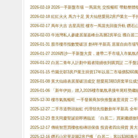
2026-02-19 2026一手新盤市場 一馬當先 交投暢旺 帶
2026-02-18 紅紅火火 馬力十足 黃大仙慈愛苑2房戶業主一手
2026-02-17 馬年大吉 吉星高照 樓市一馬當先回復升軌 
2026-02-03 牛池灣私人參建居屋嘉峰台高層2房單位 獲白
2026-01-31 股市樓市指數雙破頂 創4年半新高 居屋自由市
2026-01-27 2026西沙一手新盤大賣，連帶二手市場入市
2026-01-22 白居二青年人計劃中籤者陸續收到購買証 二
2026-01-15 竹園北邨3房戶業主持貨17年以居二市場價$260
2026-01-08 黃大仙綠表居屋破頂成交 慈愛苑3期3房套單位成
2026-01-06 「新年伊始」踏入2026樓市氣氛承接年尾旺
2025-12-30 樓市氣氛暢旺 一手發展商加快推盤速度清貨
2025-12-27 二手市道勢頭如虹 代理領先指數創年半新高 全
2025-12-23 普天同慶聖誕節即將臨近 「白居二」買家繼
2025-12-17 傳統智慧買樓收租磚頭保值 投資者四出掃貨 
2025-12-16 鑽石山宏景花園2房戶獲「白居二」客以$380萬元