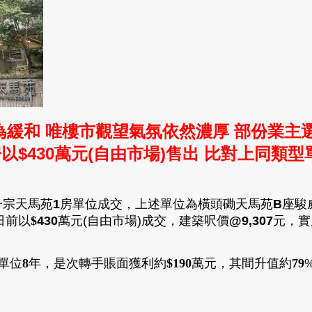
為緩和 唯樓市觀望氣氛依然濃厚 部份業主
房以
$430萬元(自由市場)售出 比對上同類型
一宗
天馬苑
1
房單位成交
，
上述單位為橫頭磡天馬苑
B
座駿
日前以
$
430
萬元(自由市場)成交
，
建築
呎價
@9,307
元
，
實
單位
8
年
，
是次轉手
賬面獲利約
$190
萬
元
，
其間升值約
79