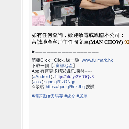
如有任何查詢，歡迎致電或親臨本公司：
富誠地產
客戶主任周文卓
(MAN CHOW)
9
▶⚊⚊⚊⚊⚊⚊⚊⚊⚊⚊⚊⚊⚊⚊⚊⚊⚊
筍盤Click一Click, 睇一睇
:
www.fullmark.hk
下載一個【
#
富誠地產
】
App 有齊更多精彩資訊.筍盤-----
(
#
Android
)
:
http://bit.ly/2VfOQv8
(
#
los
)
:
goo.gl/PzONqp
☆緊貼
https://goo.gl/6nkJhq
按讚
#
橫頭磡
#
天馬苑
#
成交
#
居屋