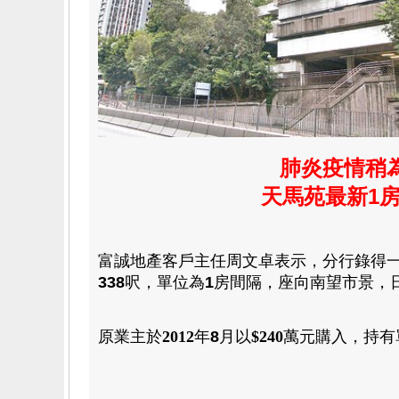
肺炎疫情稍
天馬苑最新1
富誠地產客戶
主任周文卓表示
，
分行錄得
338
呎
，
單位為
1
房
間隔
，
座向南望市景
，
原業主於
2012
年
8
月
以
$240
萬元
購入
，
持有