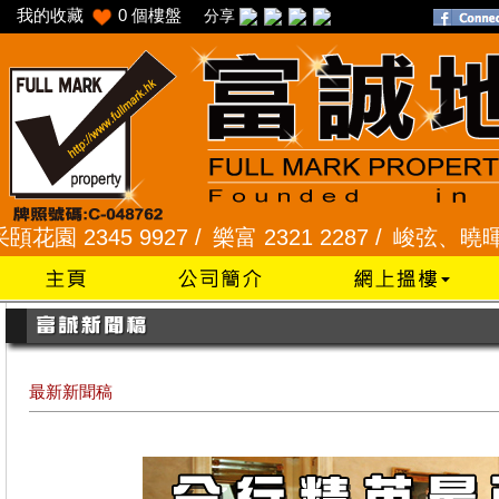
我的收藏
0
個樓盤
分享
 9927 /
樂富 2321 2287 /
峻弦、曉暉花園 2345 1
最新新聞稿