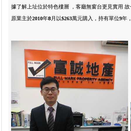
據了解上址位於特色樓層
，
客廳無窗台更見實用 
原業主於
2010
年
8
月以
$
263
萬元
購入
，
持有單位
9
年