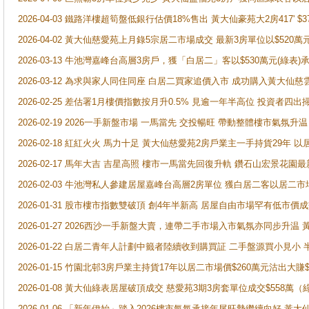
2026-04-03 鐵路洋樓超筍盤低銀行估價18%售出 黃大仙豪苑大2房417' $
2026-04-02 黃大仙慈愛苑上月錄5宗居二市場成交 最新3房單位以$520萬
2026-03-13 牛池灣嘉峰台高層3房戶，獲「白居二」客以$530萬元(綠表)
2026-03-12 為求與家人同住同座 白居二買家追價入市 成功購入黃大仙
2026-02-25 差估署1月樓價指數按月升0.5% 見逾一年半高位 投資
2026-02-19 2026一手新盤市場 一馬當先 交投暢旺 帶動整體樓市氣氛
2026-02-18 紅紅火火 馬力十足 黃大仙慈愛苑2房戶業主一手持貨29年 以
2026-02-17 馬年大吉 吉星高照 樓市一馬當先回復升軌 鑽石山宏景花園
2026-02-03 牛池灣私人參建居屋嘉峰台高層2房單位 獲白居二客以居二市
2026-01-31 股市樓市指數雙破頂 創4年半新高 居屋自由市場罕有低市價
2026-01-27 2026西沙一手新盤大賣，連帶二手市場入市氣氛亦同步升
2026-01-22 白居二青年人計劃中籤者陸續收到購買証 二手盤源買小見小
2026-01-15 竹園北邨3房戶業主持貨17年以居二市場價$260萬元沽出大賺$
2026-01-08 黃大仙綠表居屋破頂成交 慈愛苑3期3房套單位成交$558萬（
2026-01-06 「新年伊始」踏入2026樓市氣氛承接年尾旺勢繼續向好 