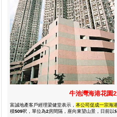
牛池灣海港花園
富誠地產
客戶經理梁健堂
表示
，
本公司促成一宗海
積
509
呎，
單位為
2
房
間隔
，
座向東望山景
，日前以
$