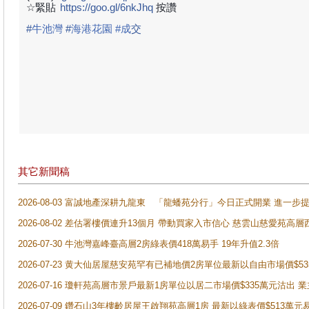
☆緊貼
https://goo.gl/6nkJhq
按讚
#
牛池灣
#
海港花園 #成
交
其它新聞稿
2026-08-03 富誠地產深耕九龍東 「龍蟠苑分行」今日正式開業 進
2026-08-02 差估署樓價連升13個月 帶動買家入市信心 慈雲山慈愛苑高層
2026-07-30 牛池灣嘉峰臺高層2房綠表價418萬易手 19年升值2.3倍
2026-07-23 黄大仙居屋慈安苑罕有已補地價2房單位最新以自由市場價$5
2026-07-16 瓊軒苑高層市景戶最新1房單位以居二市場價$335萬元沽出 業
2026-07-09 鑽石山3年樓齡居屋王啟翔苑高層1房 最新以綠表價$513萬元