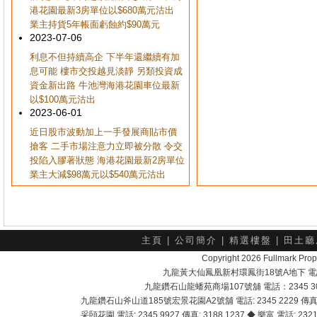
港花園最新3房單位以$680萬元沽出
業主持貨5年帳面虧蝕約$90萬元
2023-07-06
利息不但持續高企 下半年還繼續有加
息可能 樓市交投越見淡靜 另類投資成
資金新出路 牛池灣海港花園車位最新
以$100萬元沽出
2023-06-01
近日股市波動加上一手發展商貼市價
搶客 二手市場注意力立即被分散 令交
投陷入膠著狀態 海港花園最新2房單位
業主大減$98萬元以$540萬元沽出
主頁
|
公司簡介
|
精選樓盤
|
田土廳
Copyright 2026 Fullmark 
九龍黃大仙鳳凰新村環鳳街18號A地下 電話：232
九龍鑽石山龍蟠苑商場107號舖 電話：2345 303
九龍鑽石山斧山道185號宏景花園A2號舖 電話: 2345 2229 傳真: 
采頣花園 電話: 2345 9927 傳真: 3188 1237 ◆ 樂富 電話: 2321 