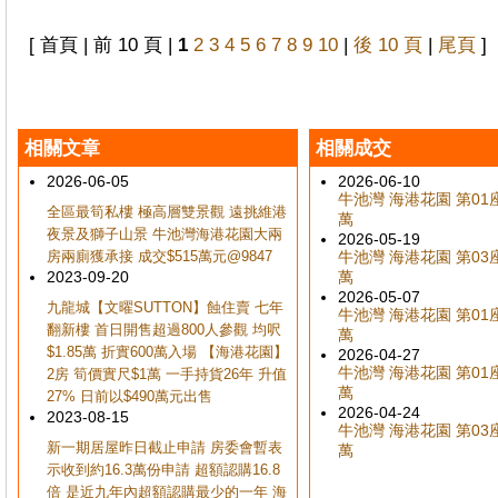
[ 首頁 | 前 10 頁 |
1
2
3
4
5
6
7
8
9
10
|
後 10 頁
|
尾頁
]
相關文章
相關成交
2026-06-05
2026-06-10
牛池灣 海港花園 第01座 
全區最筍私樓 極高層雙景觀 遠挑維港
萬
夜景及獅子山景 牛池灣海港花園大兩
2026-05-19
房兩廁獲承接 成交$515萬元@9847
牛池灣 海港花園 第03座 
2023-09-20
萬
2026-05-07
九龍城【文曜SUTTON】蝕住賣 七年
牛池灣 海港花園 第01座 
翻新樓 首日開售超過800人參觀 均呎
萬
$1.85萬 折實600萬入場 【海港花園】
2026-04-27
牛池灣 海港花園 第01座 
2房 筍價實尺$1萬 一手持貨26年 升值
萬
27% 日前以$490萬元出售
2026-04-24
2023-08-15
牛池灣 海港花園 第03座 
新一期居屋昨日截止申請 房委會暫表
萬
示收到約16.3萬份申請 超額認購16.8
倍 是近九年內超額認購最少的一年 海