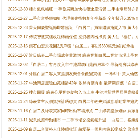
2025-12-30 樓市氣氛暢旺 一手發展商加快推盤速度清貨 二手市場筍
2025-12-27 二手市道勢頭如虹 代理領先指數創年半新高 全年暫升5.35
2025-12-23 普天同慶聖誕節即將臨近 「白居二」買家繼續搶閘入市 黃
2025-12-17 傳統智慧買樓收租磚頭保值 投資者四出掃貨 黃大仙『樓仔』
2025-12-16 鑽石山宏景花園2房戶獲「白居二」客以$380萬元(綠表)承接
2025-12-07 近日綠表二手市場成交量激增 綠表客和白居二客於市場上
2025-12-02 「白居二」客再度入市牛池灣瓊山苑兩房單位 最新兩房以綠表
2025-12-01 外區白居二客人來搵朋友聚會食飯變買樓 一睇即中 黃大仙
2025-11-27 牛池灣居屋瓊山苑樓齢42年 依然有價有市 最新兩房獲「白居
2025-11-25 樓市回暖 綠表公屋客亦趁勢入市上車 牛池灣新世界居屋嘉
2025-11-24 綠表業主反價搵扭計唔想賣 白居二年輕夫婦誠意感動業主簽約 
2025-11-16 白居二及綠表買家同時出動市場掃貨 二手綠表盤源短缺 
2025-11-11 減息效應帶動樓市 一二手市場交投氣氛升温 「白居二」
2025-11-09 白居二合資格人仕陸續收証 慈愛苑一個月內錄10宗成交 業