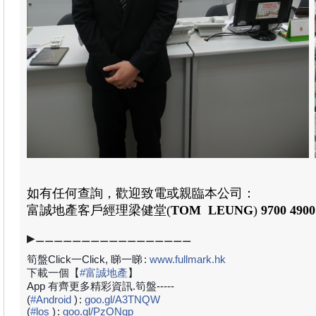
如有任何查詢，歡迎致電或親臨本公司：
富誠地產
客戶經理
梁健堂
(
TOM LEUNG
)
9700 4900
▶⚊⚊⚊⚊⚊⚊⚊⚊⚊⚊⚊⚊⚊⚊⚊⚊⚊
筍盤Click一Click, 睇一睇
:
www.fullmark.hk
下載一個【
#
富誠地產
】
App 有齊更多精彩資訊.筍盤-----
(
#
Android
)
:
goo.gl/A3TNQW
(
#
los
)
:
goo.gl/PzONqp