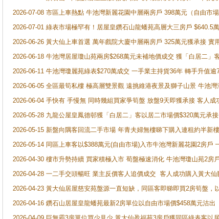
2026-07-08 市區上車熱點 牛池灣新麗花園中層兩房戶 398萬元（自
2026-07-01 綠表市場極罕有！居屋皇鑽石山龍蟠苑高層大三房戶 $640
2026-06-26 黃大仙上車首選 萬年戲院大廈中層兩房戶 325萬元獲承接 實
2026-06-18 牛池灣居屋瓊山苑兩房$268萬元未補地價成交 獲「白居二」
2026-06-11 牛池灣瓊麗苑綠表$270萬成交 一手業主持貨36年 轉手升值逾
2026-06-05 全區最筍私樓 極高層雙景觀 遠挑維港夜景及獅子山景 牛池
2026-06-04 手快有 手慢無 同時幾組買家爭筍盤 放盤9天即獲承接 
2026-05-28 九龍公屋皇鳳德邨獲「白居二」客以居二市場價$320萬元承接
2026-05-15 新盤向隅客回流二手市場 年青夫婦無樓睇下購入連租約半新
2026-05-14 同區上車客以$388萬元(自由市場)入市牛池灣新麗花園2房戶
2026-04-30 樓市升勢持續 買家積極入市 荀盤極速消化 牛池灣瓊山苑2
2026-04-28 一二手交頭暢旺 業主反價客人追價成交 客人成功購入黃大仙
2026-04-23 黃大仙居屋慈安苑盤源一直短缺，同區客即睇即買2房筍盤，
2026-04-16 鑽石山居屋皇龍蟠苑最新2房單位以自由市場價$458萬元沽出
2026-04-09 巨無霸3房單位買少見少 黃大仙盈福苑3房戶獲同區綠表客以