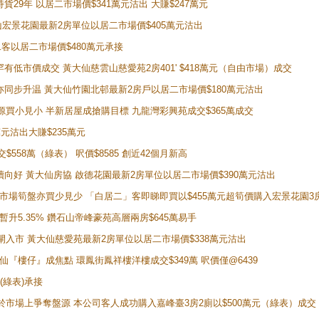
持貨29年 以居二市場價$341萬元沽出 大賺$247萬元
鑽石山宏景花園最新2房單位以居二市場價$405萬元沽出
居二客以居二市場價$480萬元承接
場罕有低市價成交 黃大仙慈雲山慈愛苑2房401' $418萬元（自由市場）成交
氣氛亦同步升温 黃大仙竹園北邨最新2房戶以居二市場價$180萬元沽出
手盤源買小見小 半新居屋成搶購目標 九龍灣彩興苑成交$365萬成交
萬元沽出大賺$235萬元
交$558萬（綠表） 呎價$8585 創近42個月新高
勢繼續向好 黃大仙房協 啟德花園最新2房單位以居二市場價$390萬元沽出
 二手市場筍盤亦買少見少 「白居二」客即睇即買以$455萬元超筍價購入宏景花園3
年暫升5.35% 鑽石山帝峰豪苑高層兩房$645萬易手
續搶閘入市 黃大仙慈愛苑最新2房單位以居二市場價$338萬元沽出
黃大仙『樓仔』成焦點 環鳳街鳳祥樓洋樓成交$349萬 呎價僅@6439
(綠表)承接
二客於市場上爭奪盤源 本公司客人成功購入嘉峰臺3房2廁以$500萬元（綠表）成交