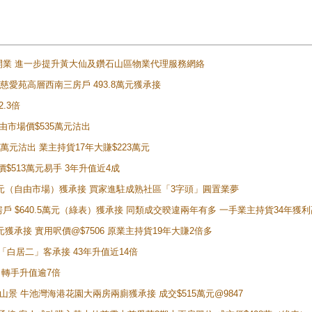
正式開業 進一步提升黃大仙及鑽石山區物業代理服務網絡
雲山慈愛苑高層西南三房戶 493.8萬元獲承接
2.3倍
自由市場價$535萬元沽出
5萬元沽出 業主持貨17年大賺$223萬元
價$513萬元易手 3年升值近4成
398萬元（自由市場）獲承接 買家進駐成熟社區「3字頭」圓置業夢
房戶 $640.5萬元（綠表）獲承接 同類成交暌違兩年有多 一手業主持貨34年獲利
萬元獲承接 實用呎價@$7506 原業主持貨19年大賺2倍多
 獲「白居二」客承接 43年升值近14倍
年 轉手升值逾7倍
子山景 牛池灣海港花園大兩房兩廁獲承接 成交$515萬元@9847