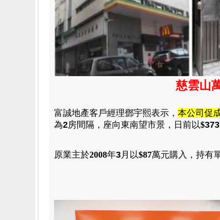
慈雲山萬
富誠地產客戶經理鄧宇熙表示
，
本公司促
為
2
房
間隔
，
座向東南望市景
，日前以
$
373
原業主於
2008
年
3
月
以
$87
萬元
購入
，
持有