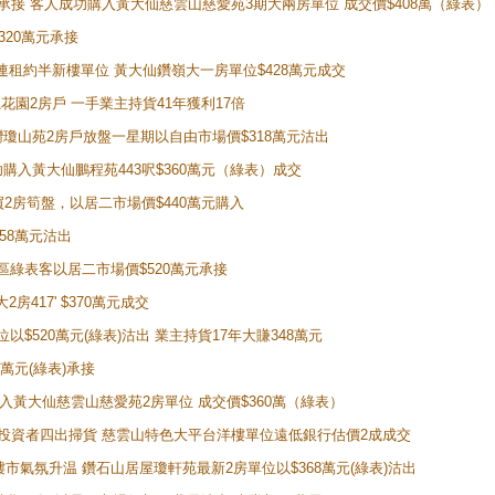
天即獲承接 客人成功購入黃大仙慈雲山慈愛苑3期大兩房單位 成交價$408萬（綠表）
320萬元承接
購入連租約半新樓單位 黃大仙鑽嶺大一房單位$428萬元成交
新麗花園2房戶 一手業主持貨41年獲利17倍
牛池灣瓊山苑2房戶放盤一星期以自由市場價$318萬元沽出
成功購入黃大仙鵬程苑443呎$360萬元（綠表）成交
即買2房筍盤，以居二市場價$440萬元購入
458萬元沽出
獲同區綠表客以居二市場價$520萬元承接
房417' $370萬元成交
位以$520萬元(綠表)沽出 業主持貨17年大賺348萬元
0萬元(綠表)承接
功購入黃大仙慈雲山慈愛苑2房單位 成交價$360萬（綠表）
年半高位 投資者四出掃貨 慈雲山特色大平台洋樓單位遠低銀行估價2成成交
動整體樓市氣氛升温 鑽石山居屋瓊軒苑最新2房單位以$368萬元(綠表)沽出