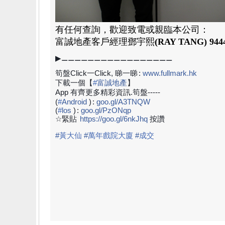
有任何查詢，歡迎致電或親臨本公司：
富誠地產
客戶經理
鄧宇熙
(RAY TANG)
944
▶⚊⚊⚊⚊⚊⚊⚊⚊⚊⚊⚊⚊⚊⚊⚊⚊⚊
筍盤Click一Click, 睇一睇
:
www.fullmark.hk
下載一個【
#
富誠地產
】
App 有齊更多精彩資訊.筍盤-----
(
#
Android
)
:
goo.gl/A3TNQW
(
#
los
)
:
goo.gl/PzONqp
☆緊貼
https://goo.gl/6nkJhq
按讚
#
黃大仙
#
萬年戲院大廈
#
成交