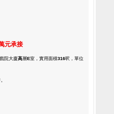
3萬元承接
戲院大廈
高
層
E
室
，
實用
面積
316
呎，
單位
倍
。