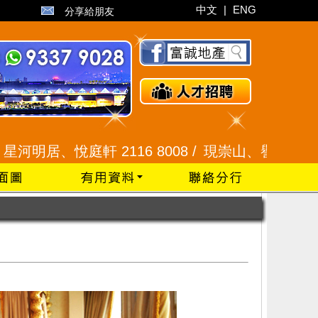
中文
|
ENG
分享給朋友
軒 2116 8008 /
現崇山、譽港灣 2345 9926 /
藍