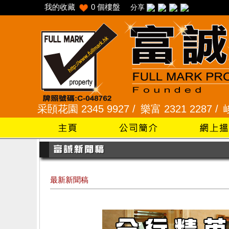
我的收藏
0
個樓盤
分享
園 2345 9927 /
樂富 2321 2287 /
峻弦、曉暉花園 2
最新新聞稿