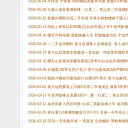
2026-06-04 手快有 手慢無 同時幾組買家爭筍盤 放盤9
2026-05-28 九龍公屋皇鳳德邨獲「白居二」客以居二市場價$
2026-05-15 新盤向隅客回流二手市場 年青夫婦無樓睇下
2026-05-14 同區上車客以$388萬元(自由市場)入市牛池灣
2026-04-30 樓市升勢持續 買家積極入市 荀盤極速消化 
2026-04-28 一二手交頭暢旺 業主反價客人追價成交 客人
2026-04-23 黃大仙居屋慈安苑盤源一直短缺，同區客即睇
2026-04-16 鑽石山居屋皇龍蟠苑最新2房單位以自由市場價$
2026-04-09 巨無霸3房單位買少見少 黃大仙盈福苑3房戶
2026-04-03 鐵路洋樓超筍盤低銀行估價18%售出 黃大仙豪苑大2
2026-04-02 黃大仙慈愛苑上月錄5宗居二市場成交 最新3房單
2026-03-13 牛池灣嘉峰台高層3房戶，獲「白居二」客以$53
2026-03-12 為求與家人同住同座 白居二買家追價入市 成
2026-02-25 差估署1月樓價指數按月升0.5% 見逾一
2026-02-19 2026一手新盤市場 一馬當先 交投暢旺 帶