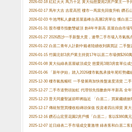
2026-02-18 紅紅火火 馬力十足 黃大仙慈愛苑2房戶業主一手
2026-02-17 馬年大吉 吉星高照 樓市一馬當先回復升軌 
2026-02-03 牛池灣私人參建居屋嘉峰台高層2房單位 獲白
2026-01-31 股市樓市指數雙破頂 創4年半新高 居屋自由市
2026-01-27 2026西沙一手新盤大賣，連帶二手市場入市
2026-01-22 白居二青年人計劃中籤者陸續收到購買証 二
2026-01-15 竹園北邨3房戶業主持貨17年以居二市場價$260
2026-01-08 黃大仙綠表居屋破頂成交 慈愛苑3期3房套單位成
2026-01-06 「新年伊始」踏入2026樓市氣氛承接年尾旺
2025-12-30 樓市氣氛暢旺 一手發展商加快推盤速度清貨
2025-12-27 二手市道勢頭如虹 代理領先指數創年半新高 全
2025-12-23 普天同慶聖誕節即將臨近 「白居二」買家繼
2025-12-17 傳統智慧買樓收租磚頭保值 投資者四出掃貨 
2025-12-16 鑽石山宏景花園2房戶獲「白居二」客以$380萬元
2025-12-07 近日綠表二手市場成交量激增 綠表客和白居