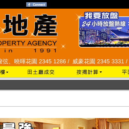
345 1286 /
威豪花園 2345 3331 /
星河明居、悅庭