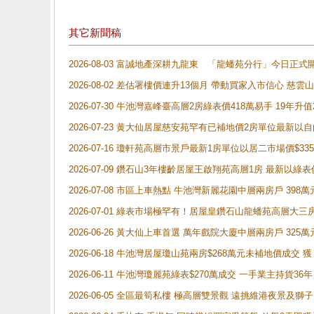
其它新聞稿
2026-08-03 富誠地產深耕九龍東 「龍蟠苑分行」今日
2026-08-02 差估署樓價連升13個月 帶動買家入市信心 慈
2026-07-30 牛池灣嘉峰臺高層2房綠表價418萬易手 19年升值
2026-07-23 黄大仙居屋慈安苑罕有已補地價2房單位最新以
2026-07-16 瓊軒苑高層市景戶最新1房單位以居二市場價$33
2026-07-09 鑽石山3年樓齡居屋王啟翔苑高層1房 最新以綠表
2026-07-08 市區上車熱點 牛池灣新麗花園中層兩房戶 
2026-07-01 綠表市場極罕有！居屋皇鑽石山龍蟠苑高層大三
2026-06-26 黃大仙上車首選 萬年戲院大廈中層兩房戶 325
2026-06-18 牛池灣居屋瓊山苑兩房$268萬元未補地價成交
2026-06-11 牛池灣瓊麗苑綠表$270萬成交 一手業主持貨36
2026-06-05 全區最筍私樓 極高層雙景觀 遠挑維港夜景及獅