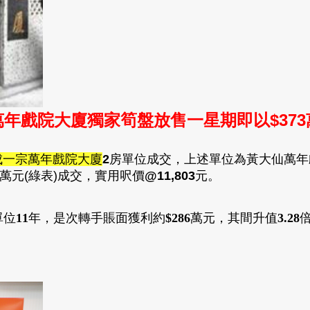
年戲院大廈獨家筍盤放售一星期即以$37
成一宗萬年戲院大廈
2
房單位成交
，
上述單位為黃大仙萬年
萬元(綠表)成交
，
實用呎價
@11,803
元。
單位
11
年
，
是次轉手
賬面獲利約
$286
萬
元
，
其間升值
3.28