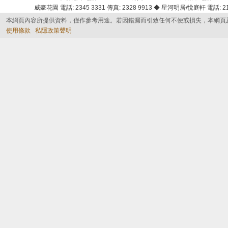
威豪花園 電話: 2345 3331 傳真: 2328 9913 ◆ 星河明居/悅庭軒 電話: 2116
本網頁內容所提供資料，僅作參考用途。若因錯漏而引致任何不便或損失，本網頁
使用條款
私隱政策聲明