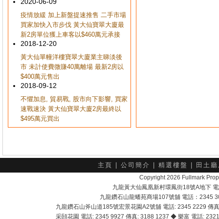
2020-06-09
疫情放緩 加上新盤提速推售 二手市場
買家加快入市步伐 黃大仙寶翠大廈最
新2房單位獲上車客以$460萬元承接
2018-12-20
黃大仙單幢洋樓寶翠大廈業主睇淡後
市 未計使費微賺40萬離場 最新2房以
$400萬元售出
2018-09-12
不懼加息, 貿易戰, 股市向下影響, 買家
速戰速決 黃大仙寶翠大廈2房最終以
$495萬元買出
主頁
|
公司簡介
|
精選樓盤
|
田土廳
Copyright 2026 Fullmark 
九龍黃大仙鳳凰新村環鳳街18號A地下 電話：232
九龍鑽石山龍蟠苑商場107號舖 電話：2345 303
九龍鑽石山斧山道185號宏景花園A2號舖 電話: 2345 2229 傳真: 
采頣花園 電話: 2345 9927 傳真: 3188 1237 ◆ 樂富 電話: 2321 