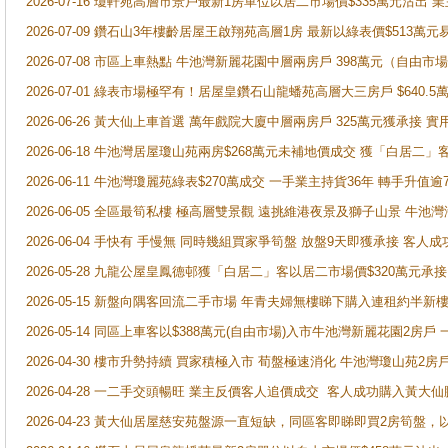
2026-07-16 瓊軒苑高層市景戶最新1房單位以居二市場價$335萬元沽出 業
2026-07-09 鑽石山3年樓齡居屋王啟翔苑高層1房 最新以綠表價$513萬元
2026-07-08 市區上車熱點 牛池灣新麗花園中層兩房戶 398萬元（自
2026-07-01 綠表市場極罕有！居屋皇鑽石山龍蟠苑高層大三房戶 $640
2026-06-26 黃大仙上車首選 萬年戲院大廈中層兩房戶 325萬元獲承接 實
2026-06-18 牛池灣居屋瓊山苑兩房$268萬元未補地價成交 獲「白居二」
2026-06-11 牛池灣瓊麗苑綠表$270萬成交 一手業主持貨36年 轉手升值逾
2026-06-05 全區最筍私樓 極高層雙景觀 遠挑維港夜景及獅子山景 牛池
2026-06-04 手快有 手慢無 同時幾組買家爭筍盤 放盤9天即獲承接 
2026-05-28 九龍公屋皇鳳德邨獲「白居二」客以居二市場價$320萬元承接
2026-05-15 新盤向隅客回流二手市場 年青夫婦無樓睇下購入連租約半新
2026-05-14 同區上車客以$388萬元(自由市場)入市牛池灣新麗花園2房戶
2026-04-30 樓市升勢持續 買家積極入市 荀盤極速消化 牛池灣瓊山苑2
2026-04-28 一二手交頭暢旺 業主反價客人追價成交 客人成功購入黃大仙
2026-04-23 黃大仙居屋慈安苑盤源一直短缺，同區客即睇即買2房筍盤，