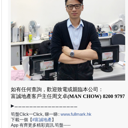
如有任何查詢，歡迎致電或親臨本公司：
富誠地產
客戶主任周文卓
(MAN CHOW) 8200 9797
▶⚊⚊⚊⚊⚊⚊⚊⚊⚊⚊⚊⚊⚊⚊⚊⚊⚊
筍盤Click一Click, 睇一睇
:
www.fullmark.hk
下載一個【
#
富誠地產
】
App 有齊更多精彩資訊.筍盤-----