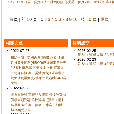
2025-11-09 白居二合資格人仕陸續收証 慈愛苑一個月內錄10宗成交 業
[ 首頁 | 前 10 頁 |
1
2
3
4
5
6
7
8
9
10
|
後 10 頁
|
尾頁
]
相關文章
相關成交
2022-07-28
2026-02-25
黃大仙 寶翠大廈 24樓 D
相隔一個月美國再度加息0.75厘 香港
2026-02-23
銀行同業拆息(HIBOR)已連續兩日升穿
黃大仙 寶翠大廈 24樓 B
2.5厘封頂息率 置業成本上升 買家入
市轉趨審慎 業主需減價出貨才獲承接
黃大仙寶翠大廈2房單位最新以$460萬
元售出
2022-02-28
樓市響警號 買賣雙方膠著 樓按放寬 細
價樓未顯受惠 單棟洋樓【寶翠大廈】
高層開揚戶 業主劈價 上車客日前以
$435萬元接棒