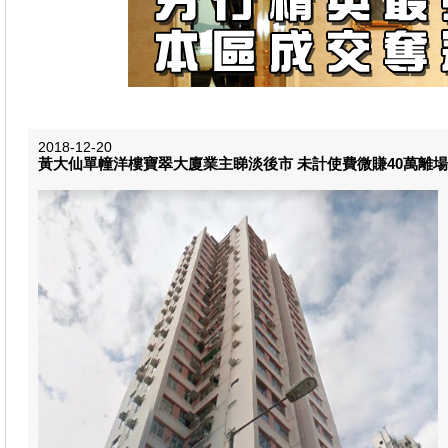
2018-12-20
黃大仙單幢洋樓寶翠大廈業主睇淡後市 未計使費微賺40萬離場 