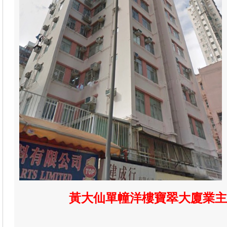
黃大仙單幢洋樓寶翠大廈業主