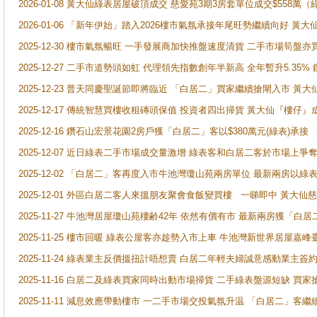
2026-01-08 黃大仙綠表居屋破頂成交 慈愛苑3期3房套單位成交$558萬（
2026-01-06 「新年伊始」踏入2026樓市氣氛承接年尾旺勢繼續向好 
2025-12-30 樓市氣氛暢旺 一手發展商加快推盤速度清貨 二手市場筍
2025-12-27 二手市道勢頭如虹 代理領先指數創年半新高 全年暫升5.35
2025-12-23 普天同慶聖誕節即將臨近 「白居二」買家繼續搶閘入市 黃
2025-12-17 傳統智慧買樓收租磚頭保值 投資者四出掃貨 黃大仙『樓仔』
2025-12-16 鑽石山宏景花園2房戶獲「白居二」客以$380萬元(綠表)承接
2025-12-07 近日綠表二手市場成交量激增 綠表客和白居二客於市場上
2025-12-02 「白居二」客再度入市牛池灣瓊山苑兩房單位 最新兩房以綠表
2025-12-01 外區白居二客人來搵朋友聚會食飯變買樓 一睇即中 黃大仙
2025-11-27 牛池灣居屋瓊山苑樓齢42年 依然有價有市 最新兩房獲「白居
2025-11-25 樓市回暖 綠表公屋客亦趁勢入市上車 牛池灣新世界居屋嘉
2025-11-24 綠表業主反價搵扭計唔想賣 白居二年輕夫婦誠意感動業主簽約 
2025-11-16 白居二及綠表買家同時出動市場掃貨 二手綠表盤源短缺 
2025-11-11 減息效應帶動樓市 一二手市場交投氣氛升温 「白居二」