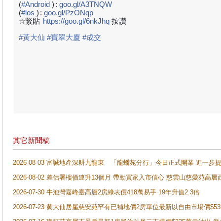
(
#
Android
)
:
goo.gl/A3TNQW
(
#
los
)
:
goo.gl/PzONqp
☆緊貼
https://goo.gl/6nkJhq
按讚
#
黃大仙
#
寶翠大廈
#
成交
其它新聞稿
2026-08-03 富誠地產深耕九龍東 「龍蟠苑分行」今日正式開業 進
2026-08-02 差估署樓價連升13個月 帶動買家入市信心 慈雲山慈愛苑高層
2026-07-30 牛池灣嘉峰臺高層2房綠表價418萬易手 19年升值2.3倍
2026-07-23 黄大仙居屋慈安苑罕有已補地價2房單位最新以自由市場價$5