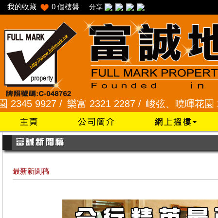
我的收藏
0
個樓盤
分享
7 /
樂富 2321 2287 /
峻弦、曉暉花園 2345 1286 
最新新聞稿