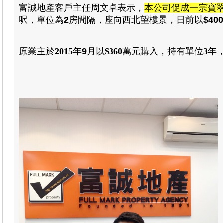
富誠地產
客戶主任周文卓
表示
，
本公司促成一宗寶
呎，單位為
2
房間隔，座向西北望樓景
，日前以
$400
原業主於
2015
年
9
月以
$360
萬元
購入
，
持有單位
3
年