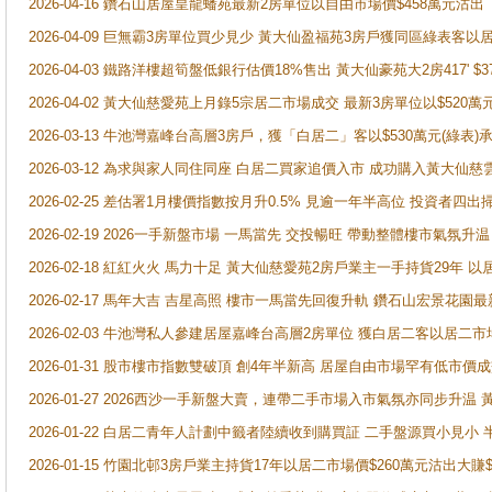
2026-04-16 鑽石山居屋皇龍蟠苑最新2房單位以自由市場價$458萬元沽出
2026-04-09 巨無霸3房單位買少見少 黃大仙盈福苑3房戶獲同區綠表客以
2026-04-03 鐵路洋樓超筍盤低銀行估價18%售出 黃大仙豪苑大2房417' $
2026-04-02 黃大仙慈愛苑上月錄5宗居二市場成交 最新3房單位以$520萬
2026-03-13 牛池灣嘉峰台高層3房戶，獲「白居二」客以$530萬元(綠表)
2026-03-12 為求與家人同住同座 白居二買家追價入市 成功購入黃大仙
2026-02-25 差估署1月樓價指數按月升0.5% 見逾一年半高位 投資
2026-02-19 2026一手新盤市場 一馬當先 交投暢旺 帶動整體樓市氣氛
2026-02-18 紅紅火火 馬力十足 黃大仙慈愛苑2房戶業主一手持貨29年 以
2026-02-17 馬年大吉 吉星高照 樓市一馬當先回復升軌 鑽石山宏景花園
2026-02-03 牛池灣私人參建居屋嘉峰台高層2房單位 獲白居二客以居二市
2026-01-31 股市樓市指數雙破頂 創4年半新高 居屋自由市場罕有低市價
2026-01-27 2026西沙一手新盤大賣，連帶二手市場入市氣氛亦同步升
2026-01-22 白居二青年人計劃中籤者陸續收到購買証 二手盤源買小見小
2026-01-15 竹園北邨3房戶業主持貨17年以居二市場價$260萬元沽出大賺$