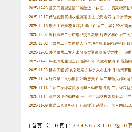
2025-12-23 普天同慶聖誕節即將臨近 「白居二」買家繼
2025-12-17 傳統智慧買樓收租磚頭保值 投資者四出掃貨 
2025-12-16 鑽石山宏景花園2房戶獲「白居二」客以$380萬元
2025-12-07 近日綠表二手市場成交量激增 綠表客和白居
2025-12-02 「白居二」客再度入市牛池灣瓊山苑兩房單位 
2025-12-01 外區白居二客人來搵朋友聚會食飯變買樓 一睇
2025-11-27 牛池灣居屋瓊山苑樓齢42年 依然有價有市 最
2025-11-25 樓市回暖 綠表公屋客亦趁勢入市上車 牛池
2025-11-24 綠表業主反價搵扭計唔想賣 白居二年輕夫婦誠意
2025-11-16 白居二及綠表買家同時出動市場掃貨 二手綠
2025-11-11 減息效應帶動樓市 一二手市場交投氣氛升温
2025-11-09 白居二合資格人仕陸續收証 慈愛苑一個月內錄
[ 首頁 | 前 10 頁 |
1
2
3
4
5
6
7
8
9
10
|
後 10 