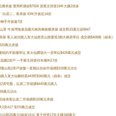
萬元獲承接 實用呎價@$7506 原業主持貨19年大賺2倍多
 獲「白居二」客承接 43年升值近14倍
年 轉手升值逾7倍
子山景 牛池灣海港花園大兩房兩廁獲承接 成交$515萬元@9847
天即獲承接 客人成功購入黃大仙慈雲山慈愛苑3期大兩房單位 成交價$408萬（綠表）
320萬元承接
購入連租約半新樓單位 黃大仙鑽嶺大一房單位$428萬元成交
新麗花園2房戶 一手業主持貨41年獲利17倍
牛池灣瓊山苑2房戶放盤一星期以自由市場價$318萬元沽出
成功購入黃大仙鵬程苑443呎$360萬元（綠表）成交
即買2房筍盤，以居二市場價$440萬元購入
458萬元沽出
獲同區綠表客以居二市場價$520萬元承接
房417' $370萬元成交
位以$520萬元(綠表)沽出 業主持貨17年大賺348萬元