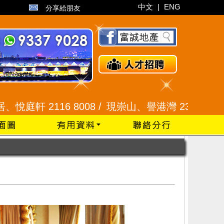
中文
|
ENG
分享給朋友
6 8008 /
現崇山、譽港灣 2345 9926 /
藍田 252