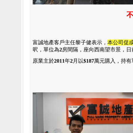
不
富誠地產
客戶主任黎子健
表示，
本公司促
呎，單位為
2
房
間隔，座向西南望市景，日
原業主於
2011
年
2
月以
$187
萬元購入
，
持有