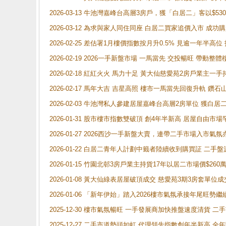
2026-03-13 牛池灣嘉峰台高層3房戶，獲「白居二」客以$53
2026-03-12 為求與家人同住同座 白居二買家追價入市 成
2026-02-25 差估署1月樓價指數按月升0.5% 見逾一
2026-02-19 2026一手新盤市場 一馬當先 交投暢旺 帶
2026-02-18 紅紅火火 馬力十足 黃大仙慈愛苑2房戶業主一手
2026-02-17 馬年大吉 吉星高照 樓市一馬當先回復升軌 
2026-02-03 牛池灣私人參建居屋嘉峰台高層2房單位 獲白
2026-01-31 股市樓市指數雙破頂 創4年半新高 居屋自由市
2026-01-27 2026西沙一手新盤大賣，連帶二手市場入市
2026-01-22 白居二青年人計劃中籤者陸續收到購買証 二
2026-01-15 竹園北邨3房戶業主持貨17年以居二市場價$260
2026-01-08 黃大仙綠表居屋破頂成交 慈愛苑3期3房套單位成
2026-01-06 「新年伊始」踏入2026樓市氣氛承接年尾旺
2025-12-30 樓市氣氛暢旺 一手發展商加快推盤速度清貨
2025-12-27 二手市道勢頭如虹 代理領先指數創年半新高 全