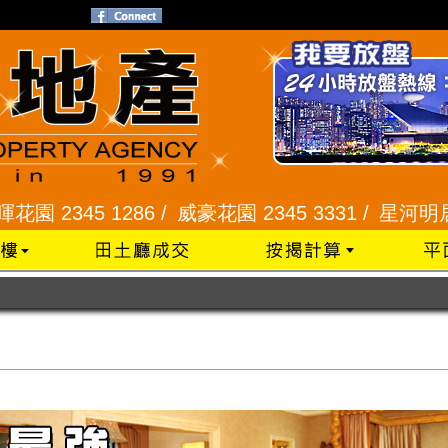
1286 /
威豪花園 2345 3331 /
星河明居、悅庭軒 211