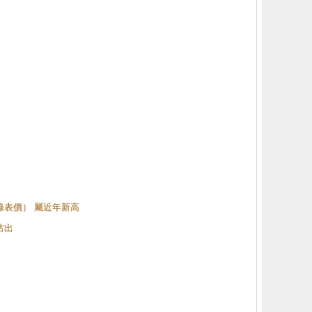
（綠表價） 屬近年新高
沽出