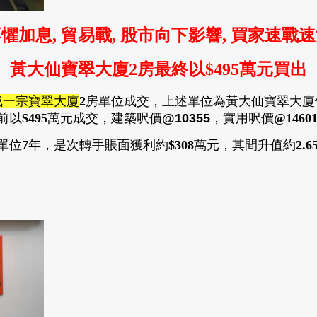
懼加息, 貿易戰, 股市向下影響, 買家速戰
黃大仙寶翠大廈2房最終
以$495萬元買出
成一宗寶翠大廈
2
房單位成交，上述單位為黃大仙寶翠大廈
前以
$495
萬元成交
，
建築呎價
@10355
，
實用呎價
@1460
單位
7
年
，
是次轉手賬面獲利約
$308
萬元
，
其間升值約
2.6