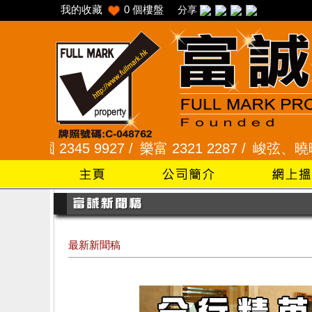
我的收藏
0
個樓盤
分享
5 9927 /
樂富 2321 2287 /
峻弦、曉暉花園 2345 
最新新聞稿