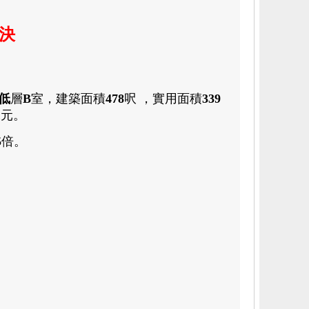
速決
低
層
B
室
，
建築面積
478
呎
，
實用面積
339
1
元
。
5
倍
。