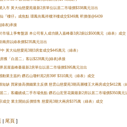
續搶閘入市 黃大仙慈愛苑最新2房單位以居二市場價$338萬元沽出
黃大仙『樓仔』成焦點 環鳳街鳳祥樓洋樓成交$349萬 呎價僅@6439
(綠表)承接
二客於市場上爭奪盤源 本公司客人成功購入嘉峰臺3房2廁以$500萬元（綠表）成交
最新兩房以綠表價$235萬元沽出
即中 黃大仙慈愛苑3期3房套成交$445萬元（綠表）
新兩房獲「白居二」客以$228萬元(綠表)承接
灣新世界居屋嘉峰臺最新2房單位以居二市場價$395萬元沽出
感動業主簽約 鑽石山瓊軒苑2房398' $310萬元（綠表）成交
表盤源短缺 買家搶高價錢業主反價 慈雲山慈愛苑3期高層樓王大兩房成交$412萬
 「白居二」客繼續成二手市場焦點 鑽石山宏景花園最新2房以居二市場價$350萬元
10宗成交 業主開始反價惜售 慈愛苑3期大兩房$375萬（綠表）成交
頁
|
尾頁
]