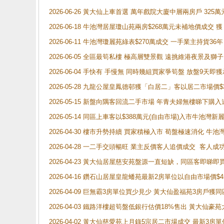
2026-06-26 黃大仙上車首選 萬年戲院大廈中層兩房戶 325
2026-06-18 牛池灣居屋瓊山苑兩房$268萬元未補地價成交
2026-06-11 牛池灣瓊麗苑綠表$270萬成交 一手業主持貨36
2026-06-05 全區最筍私樓 極高層雙景觀 遠挑維港夜景及獅
2026-06-04 手快有 手慢無 同時幾組買家爭筍盤 放盤9
2026-05-28 九龍公屋皇鳳德邨獲「白居二」客以居二市場價$
2026-05-15 新盤向隅客回流二手市場 年青夫婦無樓睇下
2026-05-14 同區上車客以$388萬元(自由市場)入市牛池灣
2026-04-30 樓市升勢持續 買家積極入市 荀盤極速消化 
2026-04-28 一二手交頭暢旺 業主反價客人追價成交 客人
2026-04-23 黃大仙居屋慈安苑盤源一直短缺，同區客即睇
2026-04-16 鑽石山居屋皇龍蟠苑最新2房單位以自由市場價$
2026-04-09 巨無霸3房單位買少見少 黃大仙盈福苑3房戶
2026-04-03 鐵路洋樓超筍盤低銀行估價18%售出 黃大仙豪苑大2
2026-04-02 黃大仙慈愛苑上月錄5宗居二市場成交 最新3房單