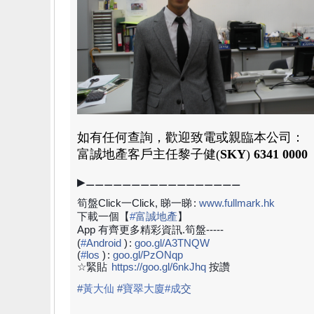
如有任何查詢，歡迎致電或親臨本公司：
富誠地產
客戶主任黎子健(
SKY
)
6341 0000
▶⚊⚊⚊⚊⚊⚊⚊⚊⚊⚊⚊⚊⚊⚊⚊⚊⚊
筍盤Click一Click, 睇一睇
:
www.fullmark.hk
下載一個【
#
富誠地產
】
App 有齊更多精彩資訊.筍盤-----
(
#
Android
)
:
goo.gl/A3TNQW
(
#
los
)
:
goo.gl/PzONqp
☆緊貼
https://goo.gl/6nkJhq
按讚
#
黃大仙
#
寶翠大廈#成
交