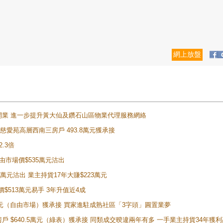
網上放盤
正式開業 進一步提升黃大仙及鑽石山區物業代理服務網絡
雲山慈愛苑高層西南三房戶 493.8萬元獲承接
2.3倍
自由市場價$535萬元沽出
5萬元沽出 業主持貨17年大賺$223萬元
價$513萬元易手 3年升值近4成
398萬元（自由市場）獲承接 買家進駐成熟社區「3字頭」圓置業夢
房戶 $640.5萬元（綠表）獲承接 同類成交暌違兩年有多 一手業主持貨34年獲利