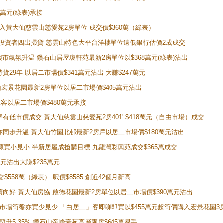
0萬元(綠表)承接
功購入黃大仙慈雲山慈愛苑2房單位 成交價$360萬（綠表）
年半高位 投資者四出掃貨 慈雲山特色大平台洋樓單位遠低銀行估價2成成交
動整體樓市氣氛升温 鑽石山居屋瓊軒苑最新2房單位以$368萬元(綠表)沽出
持貨29年 以居二市場價$341萬元沽出 大賺$247萬元
鑽石山宏景花園最新2房單位以居二市場價$405萬元沽出
居二客以居二市場價$480萬元承接
場罕有低市價成交 黃大仙慈雲山慈愛苑2房401' $418萬元（自由市場）成交
氣氛亦同步升温 黃大仙竹園北邨最新2房戶以居二市場價$180萬元沽出
手盤源買小見小 半新居屋成搶購目標 九龍灣彩興苑成交$365萬成交
萬元沽出大賺$235萬元
交$558萬（綠表） 呎價$8585 創近42個月新高
勢繼續向好 黃大仙房協 啟德花園最新2房單位以居二市場價$390萬元沽出
 二手市場筍盤亦買少見少 「白居二」客即睇即買以$455萬元超筍價購入宏景花園3
年暫升5.35% 鑽石山帝峰豪苑高層兩房$645萬易手