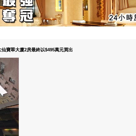
黃大仙寶翠大廈2房最終以$495萬元買出