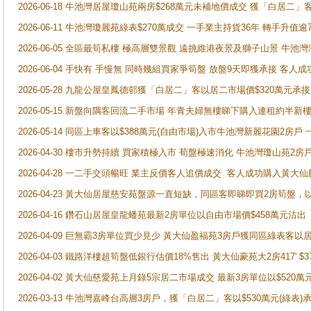
2026-06-18 牛池灣居屋瓊山苑兩房$268萬元未補地價成交 獲「白居二」
2026-06-11 牛池灣瓊麗苑綠表$270萬成交 一手業主持貨36年 轉手升值逾
2026-06-05 全區最筍私樓 極高層雙景觀 遠挑維港夜景及獅子山景 牛池
2026-06-04 手快有 手慢無 同時幾組買家爭筍盤 放盤9天即獲承接 
2026-05-28 九龍公屋皇鳳德邨獲「白居二」客以居二市場價$320萬元承接
2026-05-15 新盤向隅客回流二手市場 年青夫婦無樓睇下購入連租約半新
2026-05-14 同區上車客以$388萬元(自由市場)入市牛池灣新麗花園2房戶
2026-04-30 樓市升勢持續 買家積極入市 荀盤極速消化 牛池灣瓊山苑2
2026-04-28 一二手交頭暢旺 業主反價客人追價成交 客人成功購入黃大仙
2026-04-23 黃大仙居屋慈安苑盤源一直短缺，同區客即睇即買2房筍盤，
2026-04-16 鑽石山居屋皇龍蟠苑最新2房單位以自由市場價$458萬元沽出
2026-04-09 巨無霸3房單位買少見少 黃大仙盈福苑3房戶獲同區綠表客以
2026-04-03 鐵路洋樓超筍盤低銀行估價18%售出 黃大仙豪苑大2房417' $
2026-04-02 黃大仙慈愛苑上月錄5宗居二市場成交 最新3房單位以$520萬
2026-03-13 牛池灣嘉峰台高層3房戶，獲「白居二」客以$530萬元(綠表)