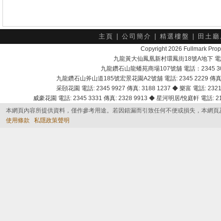
主頁
|
公司簡介
|
精選樓盤
|
田土廳
Copyright 2026 Fullmark 
九龍黃大仙鳳凰新村環鳳街18號A地下 電話：232
九龍鑽石山龍蟠苑商場107號舖 電話：2345 303
九龍鑽石山斧山道185號宏景花園A2號舖 電話: 2345 2229 傳真: 
采頣花園 電話: 2345 9927 傳真: 3188 1237 ◆ 樂富 電話: 2321 
威豪花園 電話: 2345 3331 傳真: 2328 9913 ◆ 星河明居/悅庭軒 電話: 2116
本網頁內容所提供資料，僅作參考用途。若因錯漏而引致任何不便或損失，本網頁
使用條款
私隱政策聲明