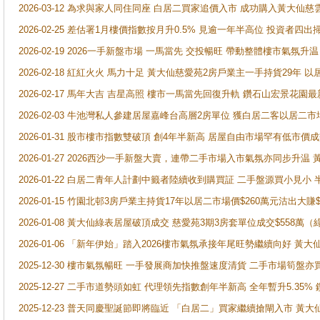
2026-03-12 為求與家人同住同座 白居二買家追價入市 成功購入黃大仙
2026-02-25 差估署1月樓價指數按月升0.5% 見逾一年半高位 投資
2026-02-19 2026一手新盤市場 一馬當先 交投暢旺 帶動整體樓市氣氛
2026-02-18 紅紅火火 馬力十足 黃大仙慈愛苑2房戶業主一手持貨29年 以
2026-02-17 馬年大吉 吉星高照 樓市一馬當先回復升軌 鑽石山宏景花園
2026-02-03 牛池灣私人參建居屋嘉峰台高層2房單位 獲白居二客以居二市
2026-01-31 股市樓市指數雙破頂 創4年半新高 居屋自由市場罕有低市價
2026-01-27 2026西沙一手新盤大賣，連帶二手市場入市氣氛亦同步升
2026-01-22 白居二青年人計劃中籤者陸續收到購買証 二手盤源買小見小
2026-01-15 竹園北邨3房戶業主持貨17年以居二市場價$260萬元沽出大賺$
2026-01-08 黃大仙綠表居屋破頂成交 慈愛苑3期3房套單位成交$558萬（
2026-01-06 「新年伊始」踏入2026樓市氣氛承接年尾旺勢繼續向好 
2025-12-30 樓市氣氛暢旺 一手發展商加快推盤速度清貨 二手市場筍
2025-12-27 二手市道勢頭如虹 代理領先指數創年半新高 全年暫升5.35
2025-12-23 普天同慶聖誕節即將臨近 「白居二」買家繼續搶閘入市 黃