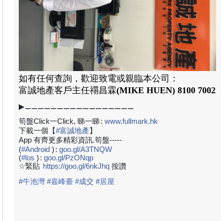
如有任何查詢，歡迎致電或親臨本公司：
富誠地產
客戶
主任禤昌霖
(MIKE HUEN)
8100 7002
▶⚊⚊⚊⚊⚊⚊⚊⚊⚊⚊⚊⚊⚊⚊⚊⚊⚊
筍盤Click一Click, 睇一睇
:
www.fullmark.hk
下載一個【
#
富誠地產
】
App 有齊更多精彩資訊.筍盤-----
(
#
Android
)
:
goo.gl/A3TNQW
(
#
los
)
:
goo.gl/PzONqp
☆緊貼
https://goo.gl/6nkJhq
按讚
#
牛池灣
#
嘉峰臺
#
成
交
#
居屋