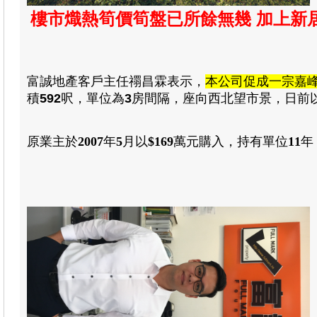
樓市熾熱筍價筍盤已所餘無幾 加上新
富誠地產
客戶主任禤昌霖
表示，
本公司促成一宗嘉
積
592
呎，單位為
3
房
間
隔
，
座向西北
望市景，日前
原業主於
2007
年
5
月以
$169
萬元購入
，
持有單位
11
年