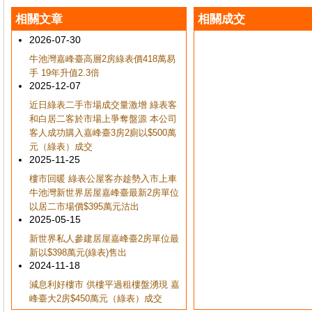
相關文章
相關成交
2026-07-30
牛池灣嘉峰臺高層2房綠表價418萬易
手 19年升值2.3倍
2025-12-07
近日綠表二手市場成交量激增 綠表客
和白居二客於市場上爭奪盤源 本公司
客人成功購入嘉峰臺3房2廁以$500萬
元（綠表）成交
2025-11-25
樓市回暖 綠表公屋客亦趁勢入市上車
牛池灣新世界居屋嘉峰臺最新2房單位
以居二市場價$395萬元沽出
2025-05-15
新世界私人參建居屋嘉峰臺2房單位最
新以$398萬元(綠表)售出
2024-11-18
減息利好樓市 供樓平過租樓盤湧現 嘉
峰臺大2房$450萬元（綠表）成交