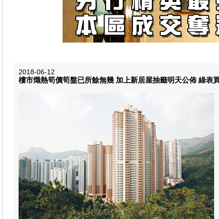
2018-06-12
樓市熾熱筍價筍盤已所餘無幾 加上新居屋抽籤明天公佈 綠表買家