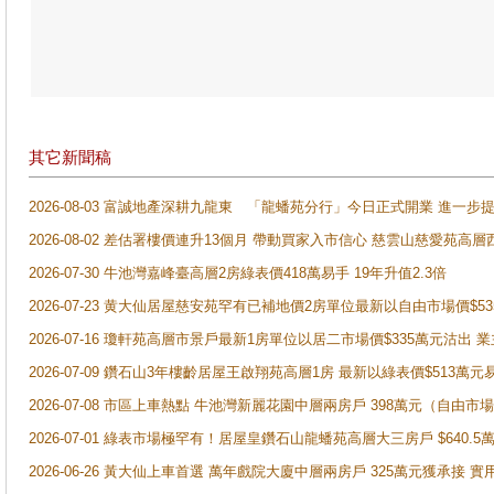
其它新聞稿
2026-08-03 富誠地產深耕九龍東 「龍蟠苑分行」今日正式開業 進
2026-08-02 差估署樓價連升13個月 帶動買家入市信心 慈雲山慈愛苑高層
2026-07-30 牛池灣嘉峰臺高層2房綠表價418萬易手 19年升值2.3倍
2026-07-23 黄大仙居屋慈安苑罕有已補地價2房單位最新以自由市場價$5
2026-07-16 瓊軒苑高層市景戶最新1房單位以居二市場價$335萬元沽出 業
2026-07-09 鑽石山3年樓齡居屋王啟翔苑高層1房 最新以綠表價$513萬元
2026-07-08 市區上車熱點 牛池灣新麗花園中層兩房戶 398萬元（自
2026-07-01 綠表市場極罕有！居屋皇鑽石山龍蟠苑高層大三房戶 $640
2026-06-26 黃大仙上車首選 萬年戲院大廈中層兩房戶 325萬元獲承接 實