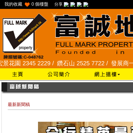
我的收藏
0
個樓盤
分享
45 2229 /
鑽石山 2525 7722 /
發展商一手專組 810
最新新聞稿