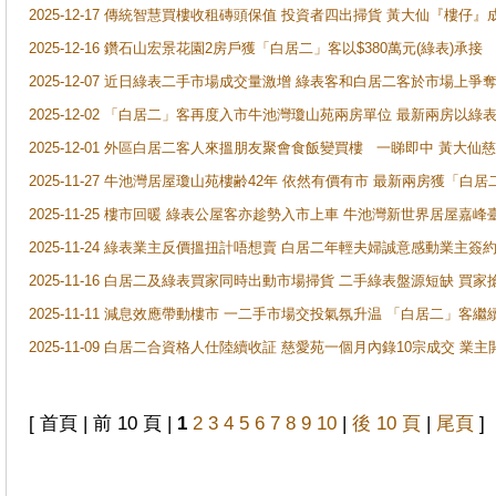
2025-12-17 傳統智慧買樓收租磚頭保值 投資者四出掃貨 黃大仙『樓仔』
2025-12-16 鑽石山宏景花園2房戶獲「白居二」客以$380萬元(綠表)承接
2025-12-07 近日綠表二手市場成交量激增 綠表客和白居二客於市場上
2025-12-02 「白居二」客再度入市牛池灣瓊山苑兩房單位 最新兩房以綠表
2025-12-01 外區白居二客人來搵朋友聚會食飯變買樓 一睇即中 黃大仙
2025-11-27 牛池灣居屋瓊山苑樓齢42年 依然有價有市 最新兩房獲「白居
2025-11-25 樓市回暖 綠表公屋客亦趁勢入市上車 牛池灣新世界居屋嘉
2025-11-24 綠表業主反價搵扭計唔想賣 白居二年輕夫婦誠意感動業主簽約 
2025-11-16 白居二及綠表買家同時出動市場掃貨 二手綠表盤源短缺 
2025-11-11 減息效應帶動樓市 一二手市場交投氣氛升温 「白居二」
2025-11-09 白居二合資格人仕陸續收証 慈愛苑一個月內錄10宗成交 業
[ 首頁 | 前 10 頁 |
1
2
3
4
5
6
7
8
9
10
|
後 10 頁
|
尾頁
]