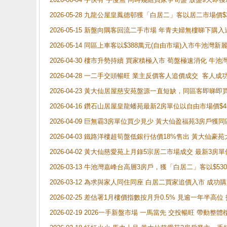
2026-05-28 九龍公屋皇鳳德邨獲「白居二」客以居二市場價$
2026-05-15 新盤向隅客回流二手市場 年青夫婦無樓睇下
2026-05-14 同區上車客以$388萬元(自由市場)入市牛池灣
2026-04-30 樓市升勢持續 買家積極入市 荀盤極速消化 
2026-04-28 一二手交頭暢旺 業主反價客人追價成交 客人
2026-04-23 黃大仙居屋慈安苑盤源一直短缺，同區客即睇
2026-04-16 鑽石山居屋皇龍蟠苑最新2房單位以自由市場價$
2026-04-09 巨無霸3房單位買少見少 黃大仙盈福苑3房戶
2026-04-03 鐵路洋樓超筍盤低銀行估價18%售出 黃大仙豪苑大2
2026-04-02 黃大仙慈愛苑上月錄5宗居二市場成交 最新3房單
2026-03-13 牛池灣嘉峰台高層3房戶，獲「白居二」客以$53
2026-03-12 為求與家人同住同座 白居二買家追價入市 成
2026-02-25 差估署1月樓價指數按月升0.5% 見逾一
2026-02-19 2026一手新盤市場 一馬當先 交投暢旺 帶