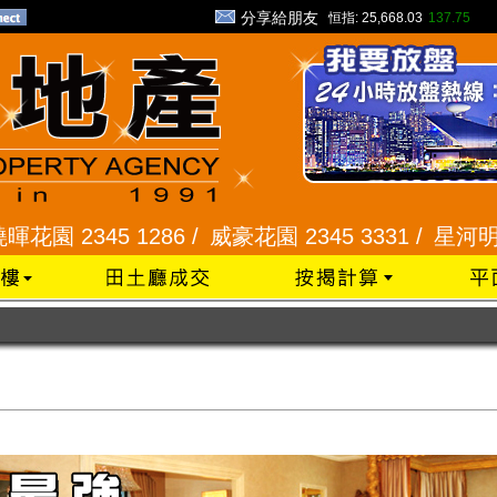
分享給朋友
恒指:
25,668.03
137.75
45 1286 /
威豪花園 2345 3331 /
星河明居、悅庭軒 