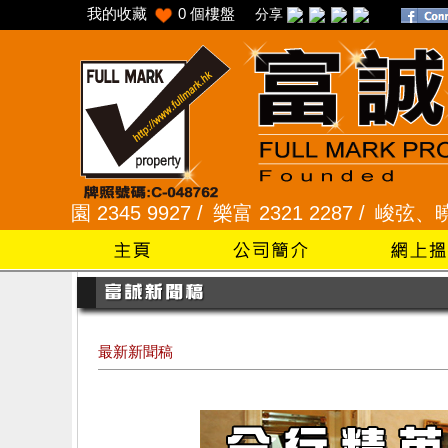
我的收藏
0
個樓盤
分享
2345 9927 /
樂富 2321 2287 /
峻弦、曉暉花園 23
最新新聞稿