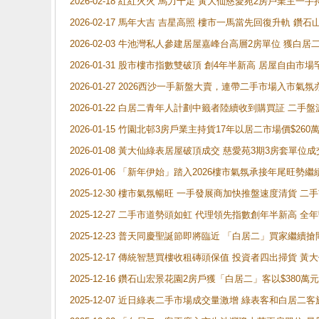
2026-02-18 紅紅火火 馬力十足 黃大仙慈愛苑2房戶業主一手
2026-02-17 馬年大吉 吉星高照 樓市一馬當先回復升軌 
2026-02-03 牛池灣私人參建居屋嘉峰台高層2房單位 獲白
2026-01-31 股市樓市指數雙破頂 創4年半新高 居屋自由市
2026-01-27 2026西沙一手新盤大賣，連帶二手市場入市
2026-01-22 白居二青年人計劃中籤者陸續收到購買証 二
2026-01-15 竹園北邨3房戶業主持貨17年以居二市場價$260
2026-01-08 黃大仙綠表居屋破頂成交 慈愛苑3期3房套單位成
2026-01-06 「新年伊始」踏入2026樓市氣氛承接年尾旺
2025-12-30 樓市氣氛暢旺 一手發展商加快推盤速度清貨
2025-12-27 二手市道勢頭如虹 代理領先指數創年半新高 全
2025-12-23 普天同慶聖誕節即將臨近 「白居二」買家繼
2025-12-17 傳統智慧買樓收租磚頭保值 投資者四出掃貨 
2025-12-16 鑽石山宏景花園2房戶獲「白居二」客以$380萬元
2025-12-07 近日綠表二手市場成交量激增 綠表客和白居