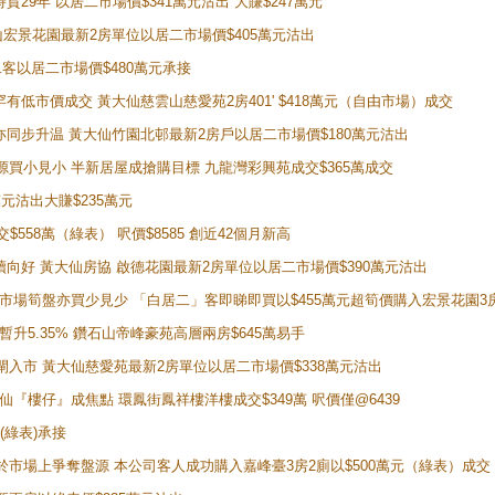
持貨29年 以居二市場價$341萬元沽出 大賺$247萬元
鑽石山宏景花園最新2房單位以居二市場價$405萬元沽出
居二客以居二市場價$480萬元承接
場罕有低市價成交 黃大仙慈雲山慈愛苑2房401' $418萬元（自由市場）成交
氣氛亦同步升温 黃大仙竹園北邨最新2房戶以居二市場價$180萬元沽出
手盤源買小見小 半新居屋成搶購目標 九龍灣彩興苑成交$365萬成交
萬元沽出大賺$235萬元
交$558萬（綠表） 呎價$8585 創近42個月新高
勢繼續向好 黃大仙房協 啟德花園最新2房單位以居二市場價$390萬元沽出
 二手市場筍盤亦買少見少 「白居二」客即睇即買以$455萬元超筍價購入宏景花園3
年暫升5.35% 鑽石山帝峰豪苑高層兩房$645萬易手
續搶閘入市 黃大仙慈愛苑最新2房單位以居二市場價$338萬元沽出
黃大仙『樓仔』成焦點 環鳳街鳳祥樓洋樓成交$349萬 呎價僅@6439
(綠表)承接
二客於市場上爭奪盤源 本公司客人成功購入嘉峰臺3房2廁以$500萬元（綠表）成交