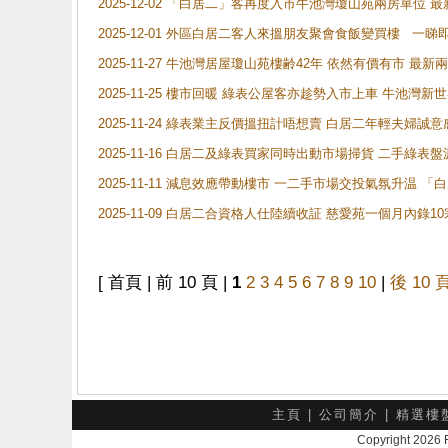
2025-12-02 「白居二」客再度入市牛池灣瓊山苑兩房單位 
2025-12-01 外區白居二客人來搵朋友聚會食飯變買樓 一睇
2025-11-27 牛池灣居屋瓊山苑樓齢42年 依然有價有市 最
2025-11-25 樓市回暖 綠表公屋客亦趁勢入市上車 牛池
2025-11-24 綠表業主反價搵扭計唔想賣 白居二年輕夫婦誠意
2025-11-16 白居二及綠表買家同時出動市場掃貨 二手綠
2025-11-11 減息效應帶動樓市 一二手市場交投氣氛升温
2025-11-09 白居二合資格人仕陸續收証 慈愛苑一個月內錄
[ 首頁 | 前 10 頁 |
1
2
3
4
5
6
7
8
9
10
|
後 10 
主頁
|
公司簡介
|
精選樓
Copyright 202