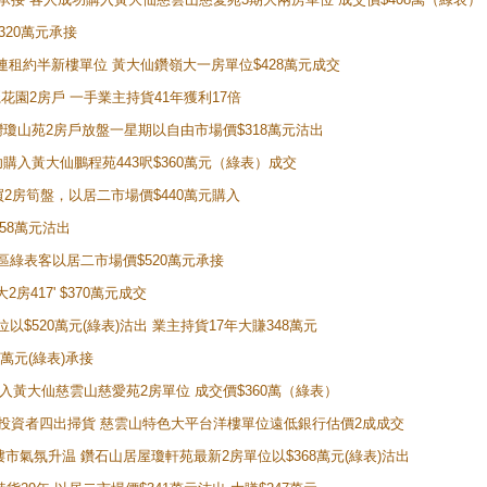
320萬元承接
購入連租約半新樓單位 黃大仙鑽嶺大一房單位$428萬元成交
新麗花園2房戶 一手業主持貨41年獲利17倍
牛池灣瓊山苑2房戶放盤一星期以自由市場價$318萬元沽出
成功購入黃大仙鵬程苑443呎$360萬元（綠表）成交
即買2房筍盤，以居二市場價$440萬元購入
458萬元沽出
獲同區綠表客以居二市場價$520萬元承接
房417' $370萬元成交
位以$520萬元(綠表)沽出 業主持貨17年大賺348萬元
0萬元(綠表)承接
功購入黃大仙慈雲山慈愛苑2房單位 成交價$360萬（綠表）
年半高位 投資者四出掃貨 慈雲山特色大平台洋樓單位遠低銀行估價2成成交
動整體樓市氣氛升温 鑽石山居屋瓊軒苑最新2房單位以$368萬元(綠表)沽出