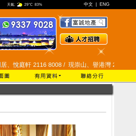
中文
|
ENG
天氣:
29°C
83%
2116 8008 /
現崇山、譽港灣 2345 9926 /
藍田 