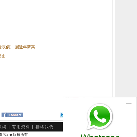
（綠表價） 屬近年新高
沽出
Twitter
分享給朋友
校網
|
有用資料
|
聯絡我們
-048762 ◆ 版權所有