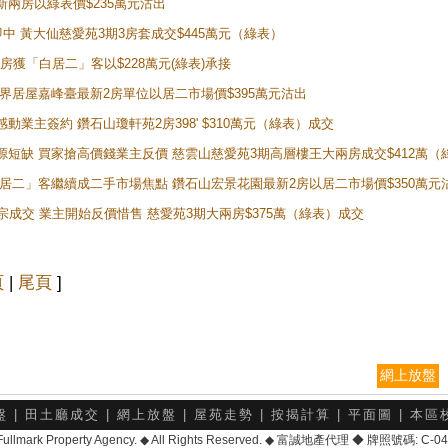
最新兩房以綠表價$235萬元沽出
即中 黃大仙慈愛苑3期3房套成交$445萬元（綠表）
新兩房獲「白居二」客以$228萬元(綠表)承接
灣新世界居屋嘉峰臺最新2房單位以居二市場價$395萬元沽出
感動業主簽約 鑽石山瓊軒苑2房398' $310萬元（綠表）成交
表盤源短缺 買家搶高價錢業主反價 慈雲山慈愛苑3期高層樓王大兩房成交$412萬
 「白居二」客繼續成二手市場焦點 鑽石山宏景花園最新2房以居二市場價$350萬元
10宗成交 業主開始反價惜售 慈愛苑3期大兩房$375萬（綠表）成交
頁
|
尾頁
]
網上放盤
盤
|
田土廳成交
|
網上放盤
|
屋苑走勢
|
按揭計算
|
平面圖
|
本區
6 Fullmark Property Agency. ◆ All Rights Reserved. ◆ 富誠地產代理 ◆ 牌照號碼: C