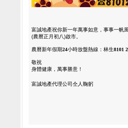
富誠地產祝你新一年萬事如意，事事一帆風順！
(農曆正月初八)
啟市。
農曆新年假期
24
小時放盤熱線：林生
8101 
敬祝
身體健康，萬事勝意！
富誠地產代理公司仝人鞠躬