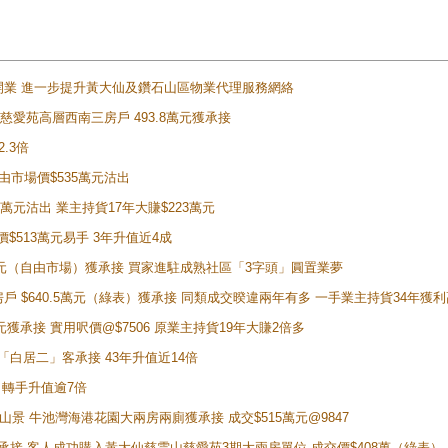
正式開業 進一步提升黃大仙及鑽石山區物業代理服務網絡
雲山慈愛苑高層西南三房戶 493.8萬元獲承接
2.3倍
自由市場價$535萬元沽出
5萬元沽出 業主持貨17年大賺$223萬元
價$513萬元易手 3年升值近4成
398萬元（自由市場）獲承接 買家進駐成熟社區「3字頭」圓置業夢
房戶 $640.5萬元（綠表）獲承接 同類成交暌違兩年有多 一手業主持貨34年獲利
萬元獲承接 實用呎價@$7506 原業主持貨19年大賺2倍多
 獲「白居二」客承接 43年升值近14倍
年 轉手升值逾7倍
子山景 牛池灣海港花園大兩房兩廁獲承接 成交$515萬元@9847
天即獲承接 客人成功購入黃大仙慈雲山慈愛苑3期大兩房單位 成交價$408萬（綠表）