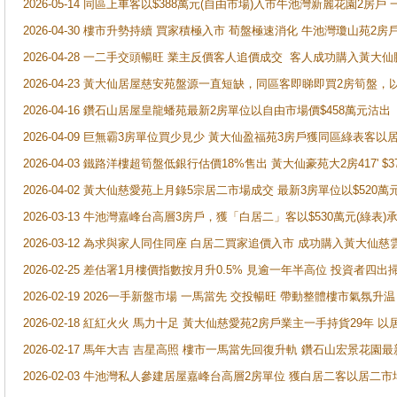
2026-05-14 同區上車客以$388萬元(自由市場)入市牛池灣新麗花園2房戶
2026-04-30 樓市升勢持續 買家積極入市 荀盤極速消化 牛池灣瓊山苑2
2026-04-28 一二手交頭暢旺 業主反價客人追價成交 客人成功購入黃大仙
2026-04-23 黃大仙居屋慈安苑盤源一直短缺，同區客即睇即買2房筍盤，
2026-04-16 鑽石山居屋皇龍蟠苑最新2房單位以自由市場價$458萬元沽出
2026-04-09 巨無霸3房單位買少見少 黃大仙盈福苑3房戶獲同區綠表客以
2026-04-03 鐵路洋樓超筍盤低銀行估價18%售出 黃大仙豪苑大2房417' $
2026-04-02 黃大仙慈愛苑上月錄5宗居二市場成交 最新3房單位以$520萬
2026-03-13 牛池灣嘉峰台高層3房戶，獲「白居二」客以$530萬元(綠表)
2026-03-12 為求與家人同住同座 白居二買家追價入市 成功購入黃大仙
2026-02-25 差估署1月樓價指數按月升0.5% 見逾一年半高位 投資
2026-02-19 2026一手新盤市場 一馬當先 交投暢旺 帶動整體樓市氣氛
2026-02-18 紅紅火火 馬力十足 黃大仙慈愛苑2房戶業主一手持貨29年 以
2026-02-17 馬年大吉 吉星高照 樓市一馬當先回復升軌 鑽石山宏景花園
2026-02-03 牛池灣私人參建居屋嘉峰台高層2房單位 獲白居二客以居二市