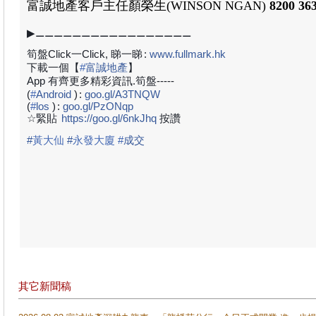
富誠地產客戶主任顏榮生
(WINSON NGAN)
8200 36
▶⚊⚊⚊⚊⚊⚊⚊⚊⚊⚊⚊⚊⚊⚊⚊⚊⚊
筍盤Click一Click, 睇一睇
:
www.fullmark.hk
下載一個【
#
富誠地產
】
App 有齊更多精彩資訊.筍盤-----
(
#
Android
)
:
goo.gl/A3TNQW
(
#
los
)
:
goo.gl/PzONqp
☆緊貼
https://goo.gl/6nkJhq
按讚
#
黃大仙
#
永發大廈
#
成
交
其它新聞稿