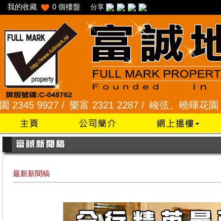
我的收藏
0
個樓盤
分享
9927 /
樂富 2321 2287 /
峻弦、曉暉花園 2345 128
最新新聞稿