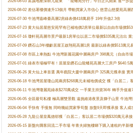
2026-08-03 富誠地產深耕九龍東 「龍蟠苑分行」今日正式開業 進
2026-08-02 差估署樓價連升13個月 帶動買家入市信心 慈雲山慈愛苑高層
2026-07-30 牛池灣嘉峰臺高層2房綠表價418萬易手 19年升值2.3倍
2026-07-23 黄大仙居屋慈安苑罕有已補地價2房單位最新以自由市場價$5
2026-07-16 瓊軒苑高層市景戶最新1房單位以居二市場價$335萬元沽出 業
2026-07-09 鑽石山3年樓齡居屋王啟翔苑高層1房 最新以綠表價$513萬元
2026-07-08 市區上車熱點 牛池灣新麗花園中層兩房戶 398萬元（自
2026-07-01 綠表市場極罕有！居屋皇鑽石山龍蟠苑高層大三房戶 $640
2026-06-26 黃大仙上車首選 萬年戲院大廈中層兩房戶 325萬元獲承接 實
2026-06-18 牛池灣居屋瓊山苑兩房$268萬元未補地價成交 獲「白居二」
2026-06-11 牛池灣瓊麗苑綠表$270萬成交 一手業主持貨36年 轉手升值逾
2026-06-05 全區最筍私樓 極高層雙景觀 遠挑維港夜景及獅子山景 牛池
2026-06-04 手快有 手慢無 同時幾組買家爭筍盤 放盤9天即獲承接 
2026-05-28 九龍公屋皇鳳德邨獲「白居二」客以居二市場價$320萬元承接
2026-05-15 新盤向隅客回流二手市場 年青夫婦無樓睇下購入連租約半新