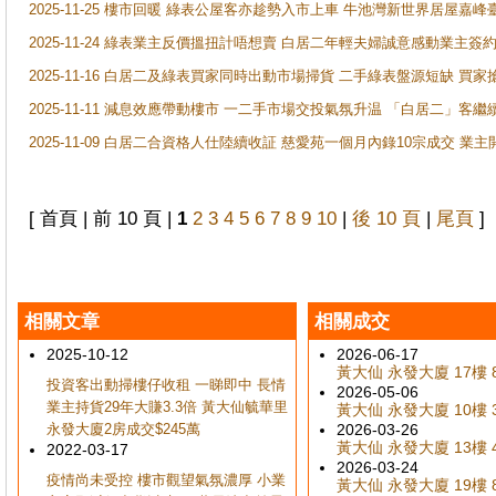
2025-11-25 樓市回暖 綠表公屋客亦趁勢入市上車 牛池灣新世界居屋嘉
2025-11-24 綠表業主反價搵扭計唔想賣 白居二年輕夫婦誠意感動業主簽約 
2025-11-16 白居二及綠表買家同時出動市場掃貨 二手綠表盤源短缺 
2025-11-11 減息效應帶動樓市 一二手市場交投氣氛升温 「白居二」
2025-11-09 白居二合資格人仕陸續收証 慈愛苑一個月內錄10宗成交 業
[ 首頁 | 前 10 頁 |
1
2
3
4
5
6
7
8
9
10
|
後 10 頁
|
尾頁
]
相關文章
相關成交
2025-10-12
2026-06-17
黃大仙 永發大廈 17樓 8
投資客出動掃樓仔收租 一睇即中 長情
2026-05-06
業主持貨29年大賺3.3倍 黃大仙毓華里
黃大仙 永發大廈 10樓 3
永發大廈2房成交$245萬
2026-03-26
黃大仙 永發大廈 13樓 4
2022-03-17
2026-03-24
疫情尚未受控 樓市觀望氣氛濃厚 小業
黃大仙 永發大廈 19樓 8