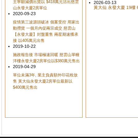
主寧願減價出貨以 $418萬元沽出慈雲
2026-03-13
黃大仙 永發大廈 19樓 6
山永發大廈2房單位
2020-09-23
疫情第三波源頭破冰 個案受控 用家出
動撈貨 一個月內促兩宗成交 慈雲山
【永發大廈】封盤重售 兩星期速獲承
接 以405萬元出售
2019-10-22
施政報告後 市場極速回暖 慈雲山單幢
洋樓永發大廈2房單位以$380萬元售出
2019-04-29
單位未滿3年, 業主負責額外印花稅放
售 黃大仙永發大廈2房單位最新以
$400萬元售出