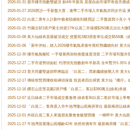
2026-01-31 股市樓市指數雙破頂 創4年半新高 居屋自由市場罕有低市價
2026-01-27 2026西沙一手新盤大賣，連帶二手市場入市氣氛亦同步升
2026-01-22 白居二青年人計劃中籤者陸續收到購買証 二手盤源買小見小
2026-01-15 竹園北邨3房戶業主持貨17年以居二市場價$260萬元沽出大賺$
2026-01-08 黃大仙綠表居屋破頂成交 慈愛苑3期3房套單位成交$558萬（
2026-01-06 「新年伊始」踏入2026樓市氣氛承接年尾旺勢繼續向好 
2025-12-30 樓市氣氛暢旺 一手發展商加快推盤速度清貨 二手市場筍
2025-12-27 二手市道勢頭如虹 代理領先指數創年半新高 全年暫升5.35
2025-12-23 普天同慶聖誕節即將臨近 「白居二」買家繼續搶閘入市 黃
2025-12-17 傳統智慧買樓收租磚頭保值 投資者四出掃貨 黃大仙『樓仔』
2025-12-16 鑽石山宏景花園2房戶獲「白居二」客以$380萬元(綠表)承接
2025-12-07 近日綠表二手市場成交量激增 綠表客和白居二客於市場上
2025-12-02 「白居二」客再度入市牛池灣瓊山苑兩房單位 最新兩房以綠表
2025-12-01 外區白居二客人來搵朋友聚會食飯變買樓 一睇即中 黃大仙
2025-11-27 牛池灣居屋瓊山苑樓齢42年 依然有價有市 最新兩房獲「白居