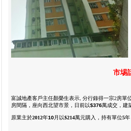
市埸
富誠地產
客戶主任
顏榮生
表示, 分行錄得一宗
2
房單
房間隔，座向西北望市景
，日前以
$376
萬成交，建
原業主於
2012
年
10
月以
$214
萬元購入
，
持有單位
5
年