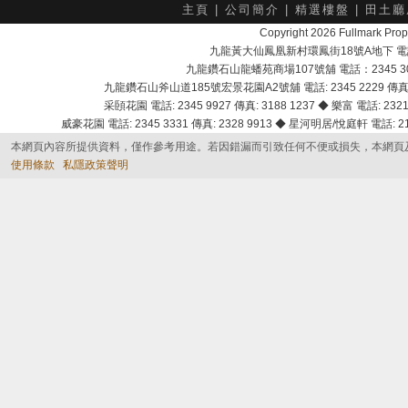
主頁
|
公司簡介
|
精選樓盤
|
田土廳
Copyright 2026 Fullmark 
九龍黃大仙鳳凰新村環鳳街18號A地下 電話：232
九龍鑽石山龍蟠苑商場107號舖 電話：2345 303
九龍鑽石山斧山道185號宏景花園A2號舖 電話: 2345 2229 傳真: 
采頣花園 電話: 2345 9927 傳真: 3188 1237 ◆ 樂富 電話: 2321 
威豪花園 電話: 2345 3331 傳真: 2328 9913 ◆ 星河明居/悅庭軒 電話: 2116
本網頁內容所提供資料，僅作參考用途。若因錯漏而引致任何不便或損失，本網頁
使用條款
私隱政策聲明